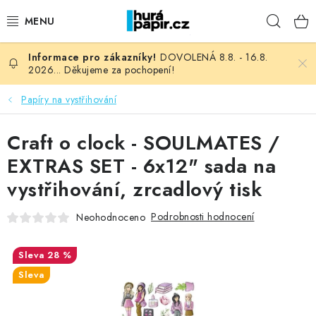
Přejít
Hleda
na
obsah
DOVOLENÁ 8.8. - 16.8.
NOVINKY
2026... Děkujeme za pochopení!
HURÁ DÍLNA
Papíry na vystřihování
VŠECHNO ZBOŽÍ
Craft o clock - SOULMATES /
EXTRAS SET - 6x12" sada na
KNIHAŘSKÝ MATERIÁL
vystřihování, zrcadlový tisk
KURZY NATY LYSAK
Podrobnosti hodnocení
Neohodnoceno
OBLÍBENÉ ♥️
28 %
Sleva
FOTORECENZE