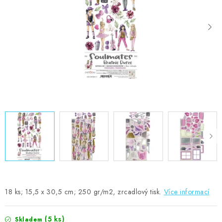
MOJE OBJEDNÁVKA
ZNAČKY
Doprava
Kontakty
Moje objednávka
Oblíbené ♥️
Hodnocení obchodu
Obchodní podmínky
Podmínky ochrany osobních údajů
Ověřování recenzí
Jak nakupovat
18 ks; 15,5 x 30,5 cm; 250 gr/m2, zrcadlový tisk.
Více informací
(5 ks)
Skladem