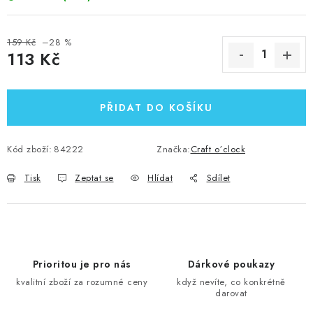
159 Kč
–28 %
113 Kč
Měrná cena:
PŘIDAT DO KOŠÍKU
Kód zboží:
84222
Značka:
Craft o´clock
Tisk
Zeptat se
Hlídat
Sdílet
Prioritou je pro nás
Dárkové poukazy
kvalitní zboží za rozumné ceny
když nevíte, co konkrétně
darovat