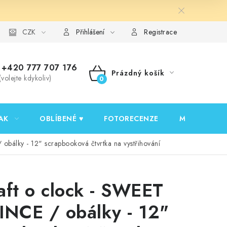
y ochrany osobních údajů
CZK
Ověřování recenzí
Jak nakupovat
Přihlášení
Registrace
+420 777 707 176
Prázdný košík
(volejte kdykoliv)
NÁKUPNÍ
KOŠÍK
AK
OBLÍBENÉ ♥️
FOTORECENZE
MOJE OBJED
obálky - 12" scrapbooková čtvrtka na vystřihování
aft o clock - SWEET
INCE / obálky - 12"