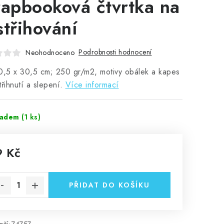
rapbooková čtvrtka na
střihování
Podrobnosti hodnocení
Neohodnoceno
0,5 x 30,5 cm; 250 gr/m2, motivy obálek a kapes
třihnutí a slepení.
Více informací
ladem
(1 ks)
9 Kč
rná cena:
PŘIDAT DO KOŠÍKU