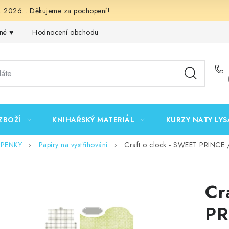
 2026... Děkujeme za pochopení!
né ♥️
Hodnocení obchodu
Obchodní podmínky
Podmínk
ZBOŽÍ
KNIHAŘSKÝ MATERIÁL
KURZY NATY LYS
EPENKY
Papíry na vystřihování
Craft o clock - SWEET PRINCE / 
Cr
PR