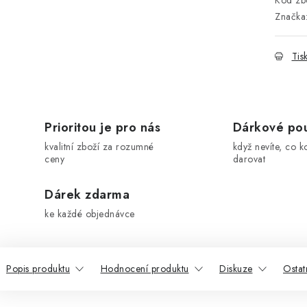
Kód zbo
Značka
Tis
Prioritou je pro nás
Dárkové po
kvalitní zboží za rozumné
když nevíte, co k
ceny
darovat
Dárek zdarma
ke každé objednávce
Popis produktu
Hodnocení produktu
Diskuze
Ostat