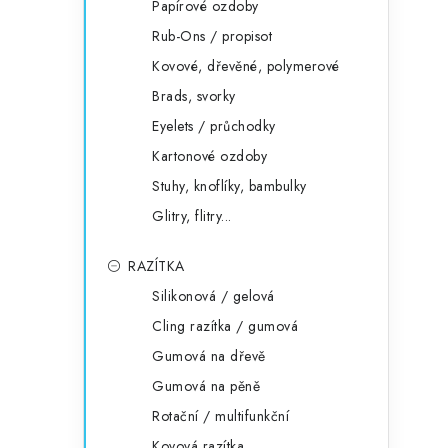
Papírové ozdoby
Rub-Ons / propisot
Kovové, dřevěné, polymerové
Brads, svorky
Eyelets / průchodky
Kartonové ozdoby
Stuhy, knoflíky, bambulky
Glitry, flitry...
RAZÍTKA
Silikonová / gelová
Cling razítka / gumová
Gumová na dřevě
Gumová na pěně
Rotační / multifunkční
Kovová razítka