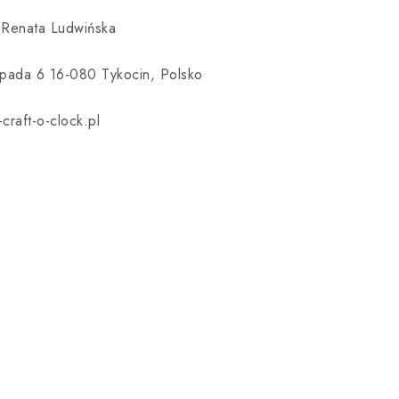
 Renata Ludwińska
topada 6 16‑080 Tykocin, Polsko
craft-o-clock.pl