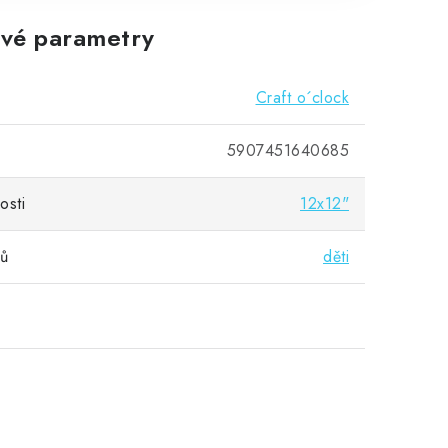
vé parametry
Craft o´clock
5907451640685
osti
12x12"
vů
děti