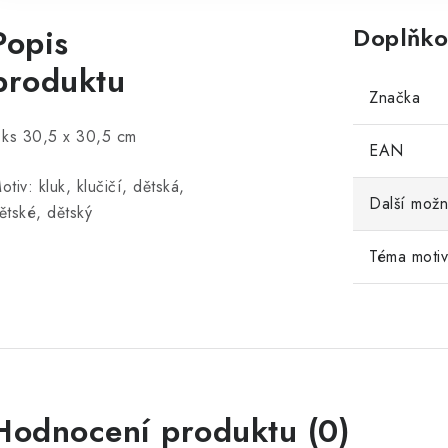
Popis
Doplňko
produktu
Značka
 ks 30,5 x 30,5 cm
EAN
otiv: kluk, klučičí, dětská,
Další možn
ětské, dětský
Téma moti
Hodnocení produktu (0)