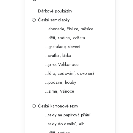
s
e
t
Dárkové poukázky
g
r
České samolepky
o
...abeceda, číslice, měsíce
a
r
...děti, rodina, zvířata
n
i
...gratulace, slavení
e
n
...svatba, láska
í
...jaro, Velikonoce
...léto, cestování, dovolená
p
...podzim, houby
a
...zima, Vánoce
n
České kartonové texty
e
...texty na papírová přání
l
...texty do deníků, alb
...děti, rodina