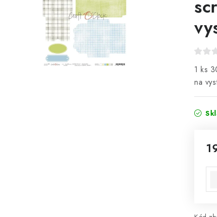
sc
vy
1 ks 3
na vys
Sk
1
Mě