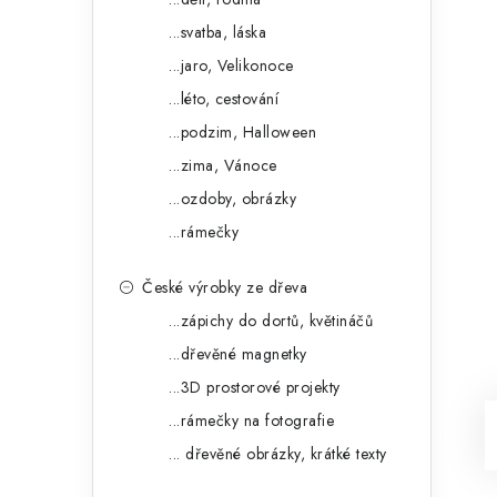
...svatba, láska
...jaro, Velikonoce
...léto, cestování
...podzim, Halloween
...zima, Vánoce
...ozdoby, obrázky
...rámečky
České výrobky ze dřeva
...zápichy do dortů, květináčů
...dřevěné magnetky
...3D prostorové projekty
...rámečky na fotografie
... dřevěné obrázky, krátké texty