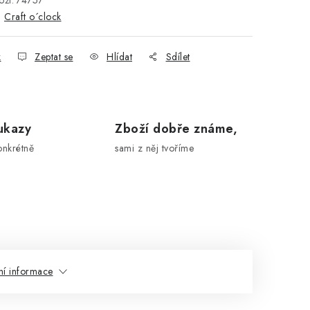
ží:
74757
:
Craft o´clock
k
Zeptat se
Hlídat
Sdílet
ukazy
Zboží dobře známe,
onkrétně
sami z něj tvoříme
ní informace