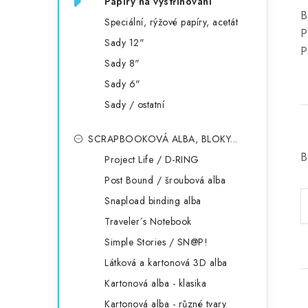
Papíry na vystřihování
B
Speciální, rýžové papíry, acetát
P
Sady 12"
P
Sady 8"
Sady 6"
Sady / ostatní
SCRAPBOOKOVÁ ALBA, BLOKY...
B
Project Life / D-RING
Post Bound / šroubová alba
Snapload binding alba
Traveler´s Notebook
Simple Stories / SN@P!
Látková a kartonová 3D alba
Kartonová alba - klasika
Kartonová alba - různé tvary