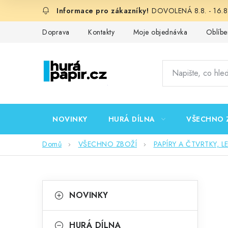
Přejít
DOVOLENÁ 8.8. - 16.8.
na
obsah
Doprava
Kontakty
Moje objednávka
Oblíbe
NOVINKY
HURÁ DÍLNA
VŠECHNO 
Domů
VŠECHNO ZBOŽÍ
PAPÍRY A ČTVRTKY, L
P
K
Přeskočit
NOVINKY
kategorie
a
o
t
HURÁ DÍLNA