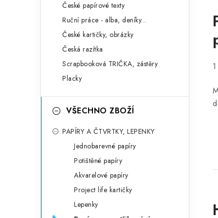
České papírové texty
Ruční práce - alba, deníky...
České kartičky, obrázky
Česká razítka
Scrapbooková TRIČKA, zástěry
1
Placky
M
d
VŠECHNO ZBOŽÍ
PAPÍRY A ČTVRTKY, LEPENKY
Jednobarevné papíry
Potištěné papíry
Akvarelové papíry
Project life kartičky
Lepenky