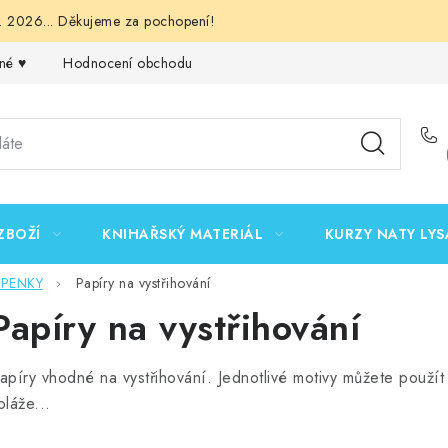
 2026... Děkujeme za pochopení!
né ♥️
Hodnocení obchodu
Obchodní podmínky
Podmínk
ZBOŽÍ
KNIHAŘSKÝ MATERIÁL
KURZY NATY LYS
EPENKY
Papíry na vystřihování
Papíry na vystřihování
apíry vhodné na vystřihování. Jednotlivé motivy můžete použít
oláže...