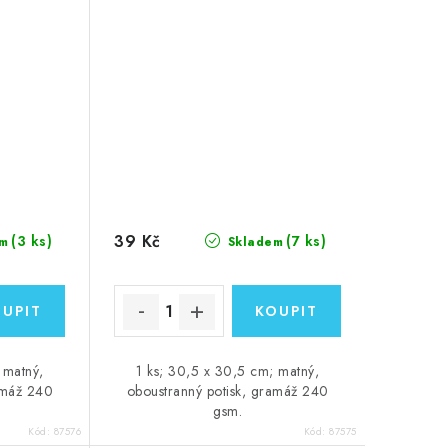
vystřihování
39 Kč
(3 ks)
(7 ks)
m
Skladem
 matný,
1 ks; 30,5 x 30,5 cm; matný,
amáž 240
oboustranný potisk, gramáž 240
gsm.
Kód:
87576
Kód:
87575