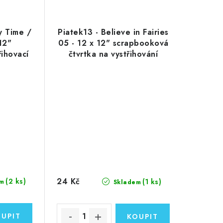
y Time /
Piatek13 - Believe in Fairies
12"
05 - 12 x 12" scrapbooková
ihovací
čtvrtka na vystřihování
24 Kč
(2 ks)
(1 ks)
m
Skladem