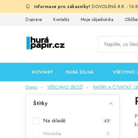
Přejít
DOVOLENÁ 8.8. - 16.8.
na
obsah
Doprava
Kontakty
Moje objednávka
Oblíbe
NOVINKY
HURÁ DÍLNA
VŠECHNO 
Domů
VŠECHNO ZBOŽÍ
PAPÍRY A ČTVRTKY, L
P
Štítky
o
P
s
Na skladě
49
k
t
Novinka
0