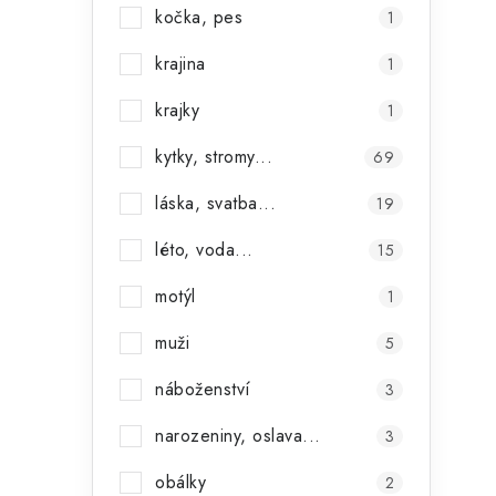
kočka, pes
1
krajina
1
i
krajky
1
kytky, stromy...
69
láska, svatba...
19
léto, voda...
15
motýl
1
muži
5
náboženství
3
t
narozeniny, oslava...
3
obálky
2