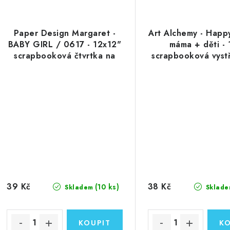
Paper Design Margaret -
Art Alchemy - Happ
BABY GIRL / 0617 - 12x12"
máma + děti - 
scrapbooková čtvrtka na
scrapbooková vystř
vystřihování
čtvrtka
39 Kč
38 Kč
(10 ks)
Skladem
Sklade