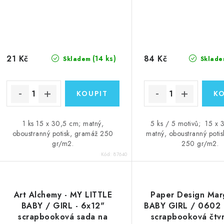
21 Kč
84 Kč
(14 ks)
Skladem
Sklade
1 ks 15 x 30,5 cm; matný,
5 ks / 5 motivů; 15 x 
oboustranný potisk, gramáž 250
matný, oboustranný poti
gr/m2.
250 gr/m2.
Kód:
87640
Art Alchemy - MY LITTLE
Paper Design Marg
BABY / GIRL - 6x12"
BABY GIRL / 0602 
scrapbooková sada na
scrapbooková čtvr