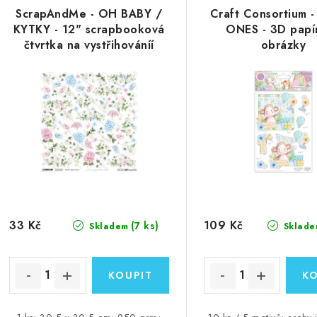
ý
e
ScrapAndMe - OH BABY /
Craft Consortium -
p
KYTKY - 12" scrapbooková
ONES - 3D papí
n
čtvrtka na vystřihováníí
obrázky
í
s
p
p
r
r
o
o
d
d
u
u
k
33 Kč
109 Kč
(7 ks)
Skladem
Sklade
k
t
ů
ů