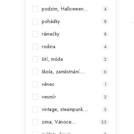
podzim, Halloween...
4
pohádky
8
rámečky
8
rodina
4
šití, móda
2
škola, zaměstnání...
6
věnec
1
vesmír
2
vintage, steampunk...
3
zima, Vánoce...
35