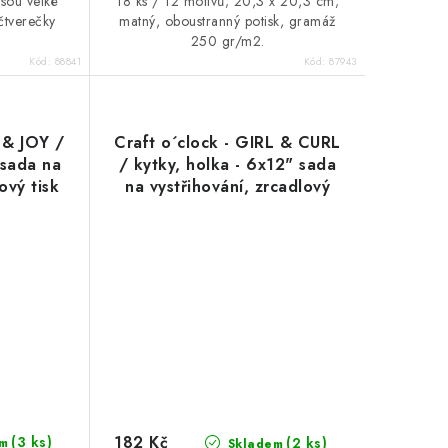
jsou velké
18 ks / 12 motivů; 20,3 x 20,3 cm;
čtverečky
matný, oboustranný potisk, gramáž
250 gr/m2.
Kód:
88841
Kód:
87943
 & JOY /
Craft o´clock - GIRL & CURL
 sada na
/ kytky, holka - 6x12" sada
ový tisk
na vystřihování, zrcadlový
tisk
182 Kč
(3 ks)
(2 ks)
m
Skladem