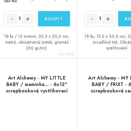
157 Kč
18 ks / 12 motivů; 20,3 x 20,3 cm;
18 ks; 15,5 x 30,5 cm; 
matný, oboustranný potisk, gramáž
zrcadlový tisk. Obrá
250 gr/m2.
vystřihování.
Kód:
87942
Art Alchemy - MY LITTLE
Art Alchemy - MY 
BABY / maminka... - 6x12"
BABY / FRUIT - 
scrapbooková vystřihovací
scrapbooková sa
čtvrtka
vystřihování