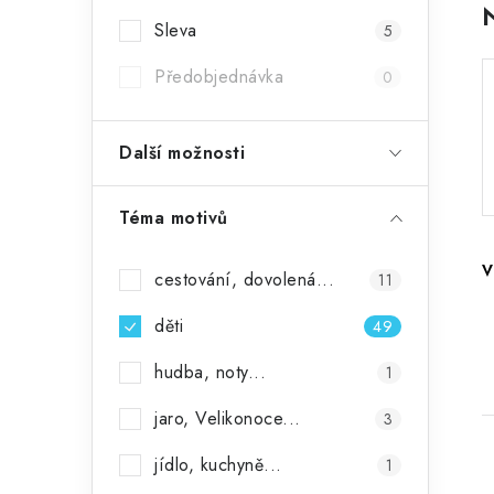
r
Sleva
5
a
Předobjednávka
0
n
n
Další možnosti
í
Téma motivů
p
a
V
cestování, dovolená...
11
n
děti
49
e
hudba, noty...
1
l
jaro, Velikonoce...
3
jídlo, kuchyně...
1