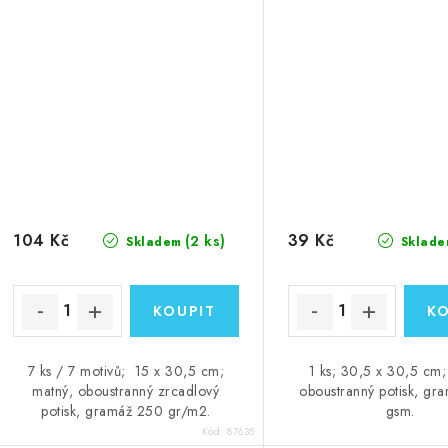
vystřihování
vystřihování
104 Kč
39 Kč
(2 ks)
Skladem
Sklade
7 ks / 7 motivů; 15 x 30,5 cm;
1 ks; 30,5 x 30,5 cm;
matný, oboustranný zrcadlový
oboustranný potisk, gr
potisk, gramáž 250 gr/m2.
gsm.
Kód:
87635