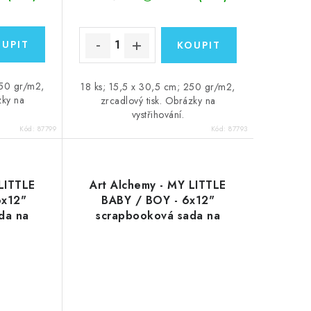
250 gr/m2,
18 ks; 15,5 x 30,5 cm; 250 gr/m2,
zky na
zrcadlový tisk. Obrázky na
vystřihování.
Kód:
87799
Kód:
87793
LITTLE
Art Alchemy - MY LITTLE
6x12"
BABY / BOY - 6x12"
da na
scrapbooková sada na
vystřihování