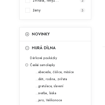
zvířata, hmyz...
3
ženy
3
K
Přeskočit
NOVINKY
kategorie
a
t
HURÁ DÍLNA
e
Dárkové poukázky
g
České samolepky
o
...abeceda, číslice, měsíce
r
...děti, rodina, zvířata
i
...gratulace, slavení
e
...svatba, láska
...jaro, Velikonoce