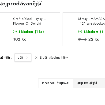
Nejprodávanější
Craft o´clock - kytky –
Mintay - MAMARA
Flowers Of Delight -
- 12" scrapbooko
12x12" sada na
čtvrtka na vystřiho
Skladem
(1 ks)
Skladem
(4 
vystřihování, zrcadlový
tisk
102 Kč
22 Kč
31 Kč
áš filtr:
děti
Zrušit všechny filtry
Ř
DOPORUČUJEME
NEJLEVNĚJŠÍ
a
V
z