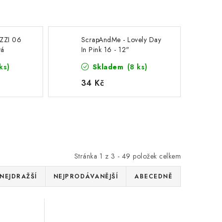
ZZI 06
ScrapAndMe - Lovely Day
vá
In Pink 16 - 12"
vání
scrapbooková čtvrtka na
ks)
Skladem
(8 ks)
vystřihováníí
34 Kč
Stránka
1
z
3
-
49
položek celkem
NEJDRAŽŠÍ
NEJPRODÁVANĚJŠÍ
ABECEDNĚ