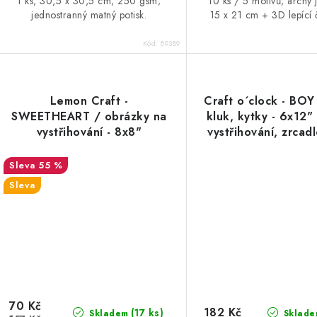
1 ks; 30,5 x 30,5 cm; 250 gsm;
10 ks / 5 motivů; archy 
jednostranný matný potisk.
15 x 21 cm + 3D lepící 
Kód:
89389
Lemon Craft -
Craft o´clock - BOY
SWEETHEART / obrázky na
kluk, kytky - 6x12"
vystřihování - 8x8"
vystřihování, zrcadl
scrapbooková sada čtvrtek
55 %
Sleva
70 Kč
182 Kč
(17 ks)
Skladem
Sklade