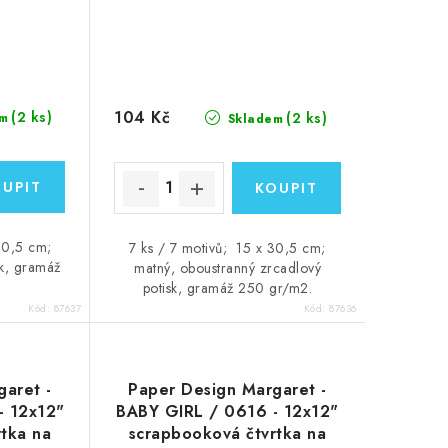
104 Kč
(2 ks)
(2 ks)
m
Skladem
30,5 cm;
7 ks / 7 motivů; 15 x 30,5 cm;
sk, gramáž
matný, oboustranný zrcadlový
potisk, gramáž 250 gr/m2.
Kód:
87637
Kód:
87636
aret -
Paper Design Margaret -
- 12x12"
BABY GIRL / 0616 - 12x12"
tka na
scrapbooková čtvrtka na