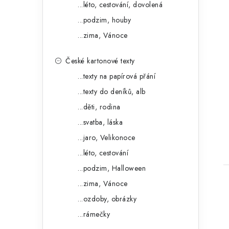
...léto, cestování, dovolená
...podzim, houby
...zima, Vánoce
České kartonové texty
...texty na papírová přání
...texty do deníků, alb
...děti, rodina
...svatba, láska
...jaro, Velikonoce
...léto, cestování
...podzim, Halloween
...zima, Vánoce
...ozdoby, obrázky
...rámečky