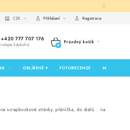
y ochrany osobních údajů
CZK
Ověřování recenzí
Jak nakupovat
Přihlášení
Registrace
+420 777 707 176
Prázdný košík
(volejte kdykoliv)
NÁKUPNÍ
KOŠÍK
AK
OBLÍBENÉ ♥️
FOTORECENZE
MOJE OBJED
 na scrapbookové stránky, přáníčka, do diářů... na