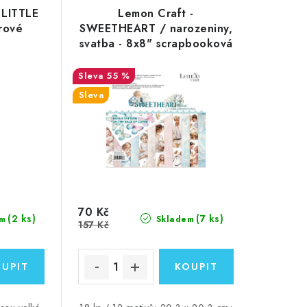
 LITTLE
Lemon Craft -
rové
SWEETHEART / narozeniny,
svatba - 8x8" scrapbooková
sada čtvrtek
55 %
Sleva
70 Kč
(2 ks)
(7 ks)
m
Skladem
157 Kč