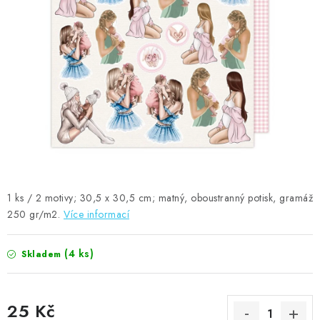
MOJE OBJEDNÁVKA
ZNAČKY
Doprava
Kontakty
Moje objednávka
Oblíbené ♥️
Hodnocení obchodu
Obchodní podmínky
Podmínky ochrany osobních údajů
Ověřování recenzí
Jak nakupovat
1 ks / 2 motivy; 30,5 x 30,5 cm; matný, oboustranný potisk, gramáž
250 gr/m2.
Více informací
(4 ks)
Skladem
25 Kč