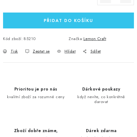
Měrná cena:
PŘIDAT DO KOŠÍKU
Kód zboží:
85210
Značka:
Lemon Craft
Tisk
Zeptat se
Hlídat
Sdílet
Prioritou je pro nás
Dárkové poukazy
kvalitní zboží za rozumné ceny
když nevíte, co konkrétně
darovat
Zboží dobře známe,
Dárek zdarma