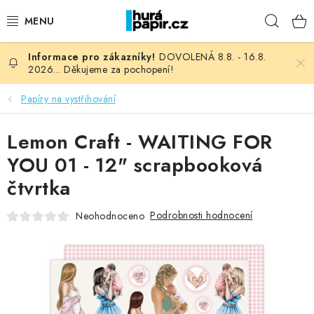
Přejít
Hleda
na
obsah
DOVOLENÁ 8.8. - 16.8.
NOVINKY
2026... Děkujeme za pochopení!
HURÁ DÍLNA
Papíry na vystřihování
VŠECHNO ZBOŽÍ
Lemon Craft - WAITING FOR
YOU 01 - 12" scrapbooková
KNIHAŘSKÝ MATERIÁL
čtvrtka
KURZY NATY LYSAK
Podrobnosti hodnocení
Neohodnoceno
OBLÍBENÉ ♥️
FOTORECENZE