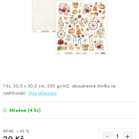
MOJE OBJEDNÁVKA
ZNAČKY
Doprava
Kontakty
Moje objednávka
Oblíbené ♥️
Hodnocení obchodu
Obchodní podmínky
Podmínky ochrany osobních údajů
Ověřování recenzí
Jak nakupovat
1 ks; 30,5 x 30,5 cm; 250 gr/m2; oboustranná čtvrtka na
vystřihování.
Více informací
(4 ks)
Skladem
37 Kč
–45 %
20 Kč