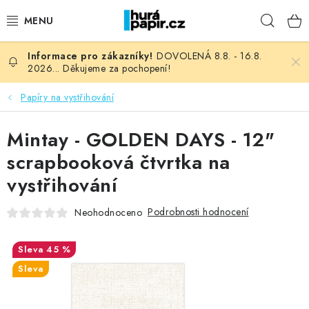
Přejít
Hleda
na
obsah
DOVOLENÁ 8.8. - 16.8.
NOVINKY
2026... Děkujeme za pochopení!
HURÁ DÍLNA
Papíry na vystřihování
VŠECHNO ZBOŽÍ
Mintay - GOLDEN DAYS - 12"
scrapbooková čtvrtka na
KNIHAŘSKÝ MATERIÁL
vystřihování
KURZY NATY LYSAK
Podrobnosti hodnocení
Neohodnoceno
OBLÍBENÉ ♥️
45 %
Sleva
FOTORECENZE