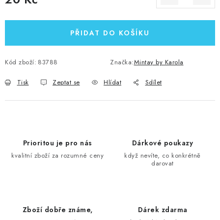
Měrná cena:
PŘIDAT DO KOŠÍKU
Kód zboží:
83788
Značka:
Mintay by Karola
Tisk
Zeptat se
Hlídat
Sdílet
Prioritou je pro nás
Dárkové poukazy
kvalitní zboží za rozumné ceny
když nevíte, co konkrétně
darovat
Zboží dobře známe,
Dárek zdarma