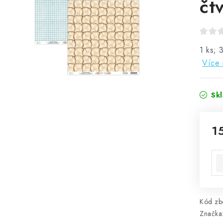
čt
1 ks; 
Více 
Sk
1
Mě
Kód zbo
Značka