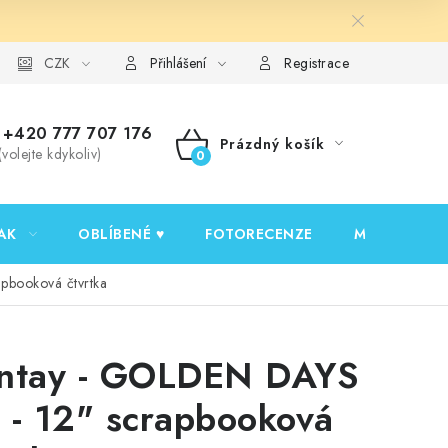
y ochrany osobních údajů
CZK
Ověřování recenzí
Jak nakupovat
Přihlášení
Registrace
+420 777 707 176
Prázdný košík
(volejte kdykoliv)
NÁKUPNÍ
KOŠÍK
AK
OBLÍBENÉ ♥️
FOTORECENZE
MOJE OBJED
pbooková čtvrtka
ntay - GOLDEN DAYS
 - 12" scrapbooková