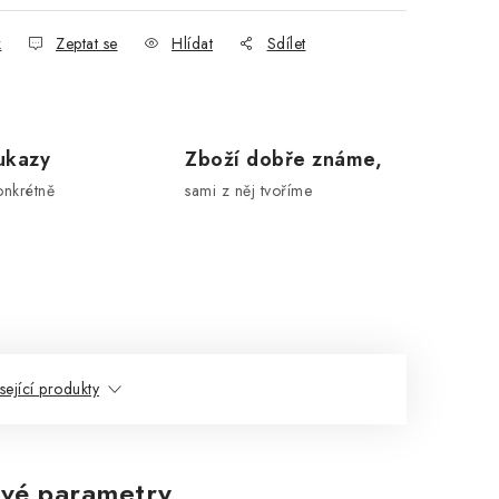
k
Zeptat se
Hlídat
Sdílet
ukazy
Zboží dobře známe,
onkrétně
sami z něj tvoříme
sející produkty
vé parametry