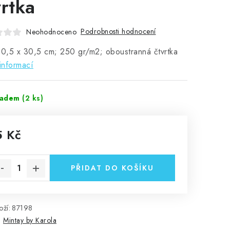
vrtka
Podrobnosti hodnocení
Neohodnoceno
30,5 x 30,5 cm; 250 gr/m2; oboustranná čtvrtka
informací
ladem
(2 ks)
5 Kč
rná cena:
PŘIDAT DO KOŠÍKU
ží:
87198
:
Mintay by Karola