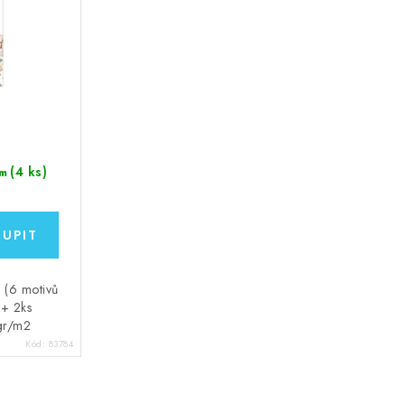
(4 ks)
m
 (6 motivů
 + 2ks
 gr/m2
Kód:
83784