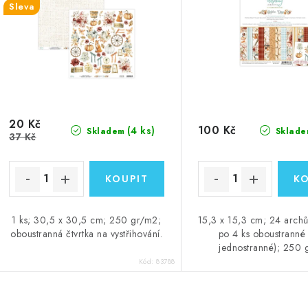
Sleva
20 Kč
100 Kč
(4 ks)
Skladem
Sklade
37 Kč
1 ks; 30,5 x 30,5 cm; 250 gr/m2;
15,3 x 15,3 cm; 24 archů
oboustranná čtvrtka na vystřihování.
po 4 ks oboustranné
jednostranné); 250
Kód:
83788