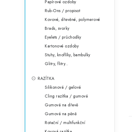
Papírové ozdoby
Rub-Ons / propisot
Kovové, dřevěné, polymerové
Brads, svorky
Eyelets / průchodky
Kartonové ozdoby
Stuhy, knoflíky, bambulky
Glitry, flitry...
RAZÍTKA
Silikonová / gelová
Cling razítka / gumová
Gumová na dřevě
Gumová na pěně
Rotační / multifunkční
Kovová razítka