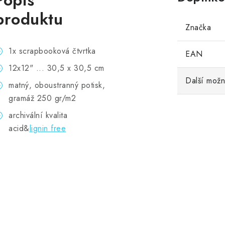
Popis
produktu
Značka
1x scrapbooková čtvrtka
EAN
12x12" ... 30,5 x 30,5 cm
Další možn
matný, oboustranný potisk,
gramáž 250 gr/m2
archivální kvalita
acid&
lignin free