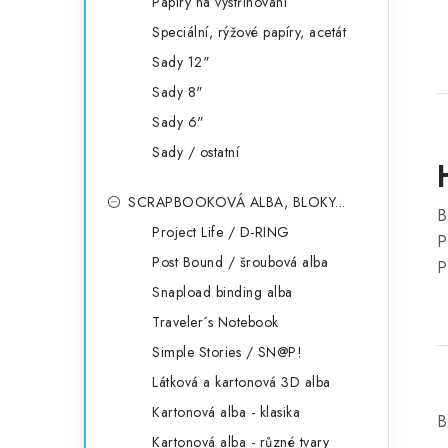
Papíry na vystřihování
Speciální, rýžové papíry, acetát
Sady 12"
Sady 8"
Sady 6"
Sady / ostatní
SCRAPBOOKOVÁ ALBA, BLOKY...
B
Project Life / D-RING
P
Post Bound / šroubová alba
P
Snapload binding alba
Traveler´s Notebook
Simple Stories / SN@P!
Látková a kartonová 3D alba
Kartonová alba - klasika
B
Kartonová alba - různé tvary