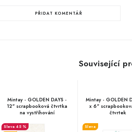
PŘIDAT KOMENTÁŘ
Související p
Mintay - GOLDEN DAYS -
Mintay - GOLDEN D
12" scrapbooková čtvrtka
x 6" scrapbookov
na vystřihování
čtvrtek
45 %
Sleva