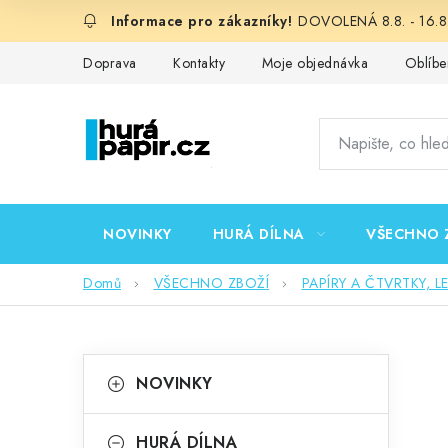
Přejít
DOVOLENÁ 8.8. - 16.8.
na
obsah
Doprava
Kontakty
Moje objednávka
Oblíbe
NOVINKY
HURÁ DÍLNA
VŠECHNO 
Domů
VŠECHNO ZBOŽÍ
PAPÍRY A ČTVRTKY, L
P
K
Přeskočit
NOVINKY
kategorie
a
o
t
HURÁ DÍLNA