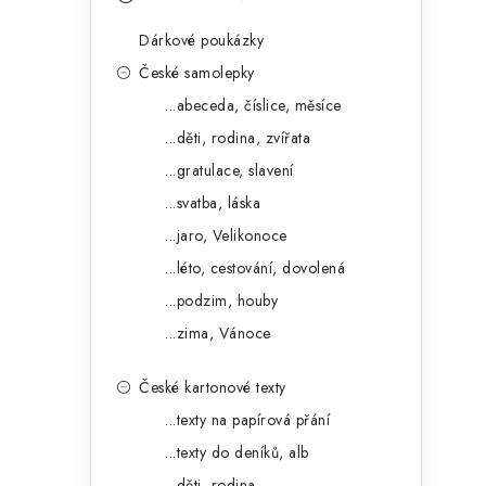
s
e
t
Dárkové poukázky
g
r
České samolepky
o
...abeceda, číslice, měsíce
a
r
...děti, rodina, zvířata
n
i
...gratulace, slavení
e
n
...svatba, láska
í
...jaro, Velikonoce
...léto, cestování, dovolená
p
...podzim, houby
a
...zima, Vánoce
n
České kartonové texty
e
...texty na papírová přání
l
...texty do deníků, alb
...děti, rodina