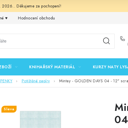
 2026... Děkujeme za pochopení!
né ♥️
Hodnocení obchodu
Obchodní podmínky
Podmínk
ZBOŽÍ
KNIHAŘSKÝ MATERIÁL
KURZY NATY LYS
EPENKY
Potištěné papíry
Mintay - GOLDEN DAYS 04 - 12" scra
Mi
Sleva
04