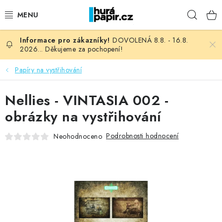
Přejít
Hleda
na
obsah
DOVOLENÁ 8.8. - 16.8.
NOVINKY
2026... Děkujeme za pochopení!
HURÁ DÍLNA
Papíry na vystřihování
VŠECHNO ZBOŽÍ
Nellies - VINTASIA 002 -
obrázky na vystřihování
KNIHAŘSKÝ MATERIÁL
Podrobnosti hodnocení
Neohodnoceno
KURZY NATY LYSAK
OBLÍBENÉ ♥️
FOTORECENZE