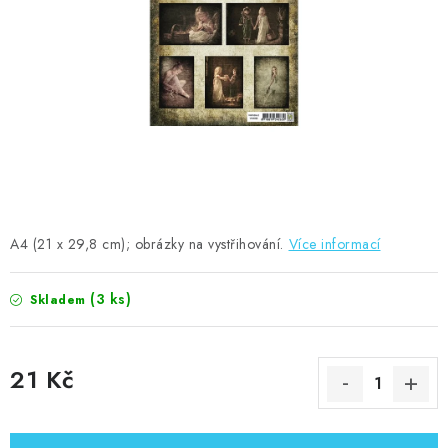
MOJE OBJEDNÁVKA
ZNAČKY
Doprava
Kontakty
Moje objednávka
Oblíbené ♥️
Hodnocení obchodu
Obchodní podmínky
Podmínky ochrany osobních údajů
Ověřování recenzí
Jak nakupovat
A4 (21 x 29,8 cm); obrázky na vystřihování.
Více informací
(3 ks)
Skladem
21 Kč
Měrná cena: