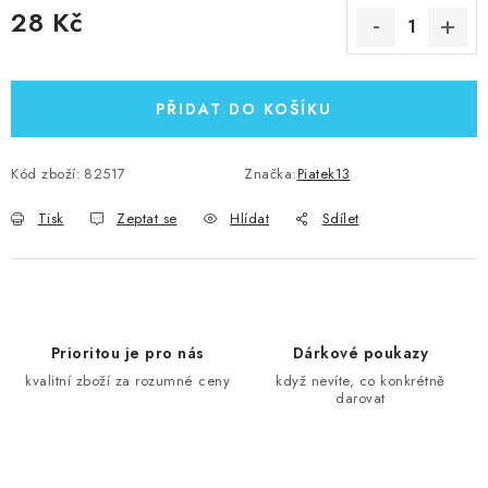
28 Kč
Měrná cena:
PŘIDAT DO KOŠÍKU
Kód zboží:
82517
Značka:
Piatek13
Tisk
Zeptat se
Hlídat
Sdílet
Prioritou je pro nás
Dárkové poukazy
kvalitní zboží za rozumné ceny
když nevíte, co konkrétně
darovat