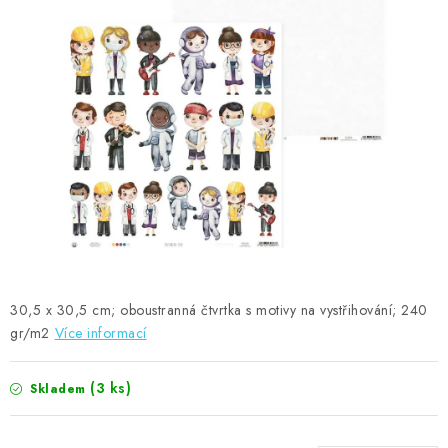
MOJE OBJEDNÁVKA
ZNAČKY
Doprava
Kontakty
Moje objednávka
Oblíbené ♥️
Hodnocení obchodu
Obchodní podmínky
Podmínky ochrany osobních údajů
Ověřování recenzí
Jak nakupovat
30,5 x 30,5 cm; oboustranná čtvrtka s motivy na vystřihování; 240
gr/m2
Více informací
(3 ks)
Skladem