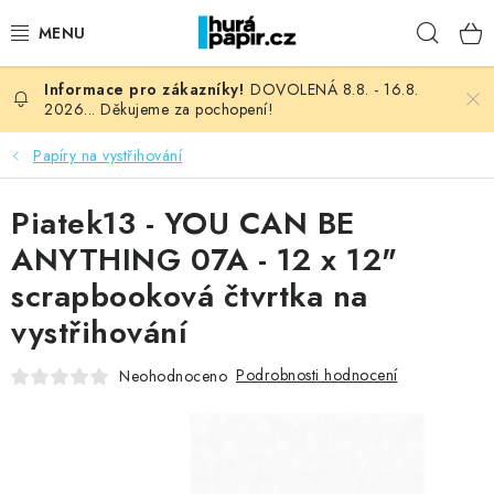
Přejít
Hleda
na
obsah
DOVOLENÁ 8.8. - 16.8.
NOVINKY
2026... Děkujeme za pochopení!
HURÁ DÍLNA
Papíry na vystřihování
VŠECHNO ZBOŽÍ
Piatek13 - YOU CAN BE
ANYTHING 07A - 12 x 12"
KNIHAŘSKÝ MATERIÁL
scrapbooková čtvrtka na
vystřihování
KURZY NATY LYSAK
Podrobnosti hodnocení
Neohodnoceno
OBLÍBENÉ ♥️
FOTORECENZE