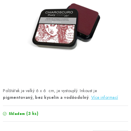
MOJE OBJEDNÁVKA
ZNAČKY
Doprava
Kontakty
Moje objednávka
Oblíbené ♥️
Hodnocení obchodu
Obchodní podmínky
Podmínky ochrany osobních údajů
Ověřování recenzí
Jak nakupovat
Polštářek je velký 6 x 6 cm, je vystouplý. Inkoust je
pigmentovaný, bez kyselin a voděodolný
.
Více informací
(3 ks)
Skladem