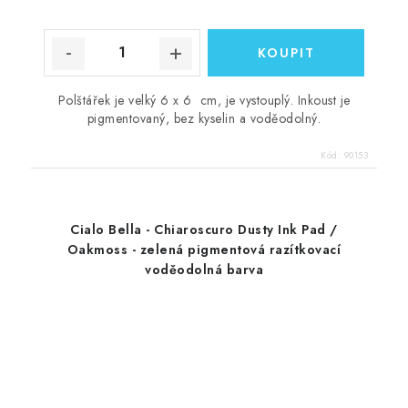
Polštářek je velký 6 x 6 cm, je vystouplý. Inkoust je
pigmentovaný, bez kyselin a voděodolný.
Kód:
90153
Cialo Bella - Chiaroscuro Dusty Ink Pad /
Oakmoss - zelená pigmentová razítkovací
voděodolná barva