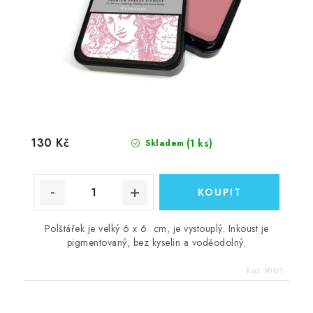
130 Kč
(1 ks)
Skladem
Polštářek je velký 6 x 6 cm, je vystouplý. Inkoust je
pigmentovaný, bez kyselin a voděodolný.
Kód:
90161