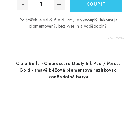
Polštářek je velký 6 x 6 cm, je vystouplý. Inkoust je
pigmentovaný, bez kyselin a voděodolný.
Kód:
90156
Cialo Bella - Chiaroscuro Dusty Ink Pad / Mecca
Gold - tmavě béžová pigmentová razítkovací
voděodolná barva