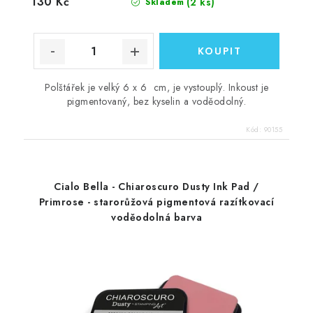
130 Kč
(2 ks)
Skladem
Polštářek je velký 6 x 6 cm, je vystouplý. Inkoust je
pigmentovaný, bez kyselin a voděodolný.
Kód:
90155
Cialo Bella - Chiaroscuro Dusty Ink Pad /
Primrose - starorůžová pigmentová razítkovací
voděodolná barva