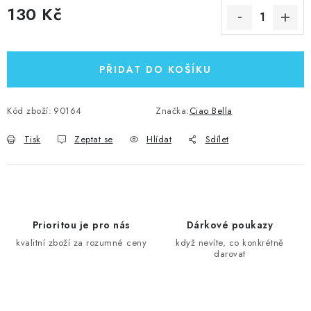
130 Kč
Měrná cena:
PŘIDAT DO KOŠÍKU
Kód zboží:
90164
Značka:
Ciao Bella
Tisk
Zeptat se
Hlídat
Sdílet
Prioritou je pro nás
Dárkové poukazy
kvalitní zboží za rozumné ceny
když nevíte, co konkrétně
darovat