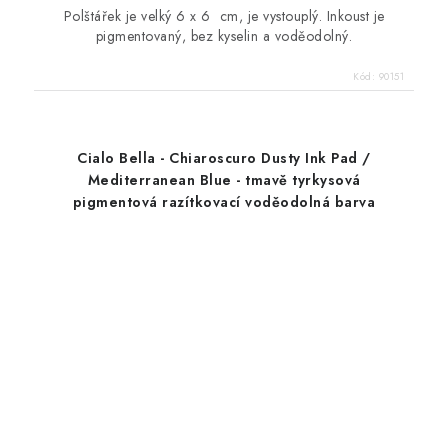
Polštářek je velký 6 x 6 cm, je vystouplý. Inkoust je
pigmentovaný, bez kyselin a voděodolný.
Kód:
90151
Cialo Bella - Chiaroscuro Dusty Ink Pad /
Mediterranean Blue - tmavě tyrkysová
pigmentová razítkovací voděodolná barva