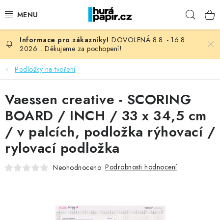
Přejít
Hleda
na
obsah
DOVOLENÁ 8.8. - 16.8.
NOVINKY
2026... Děkujeme za pochopení!
HURÁ DÍLNA
Podložky na tvoření
VŠECHNO ZBOŽÍ
Vaessen creative - SCORING
BOARD / INCH / 33 x 34,5 cm
KNIHAŘSKÝ MATERIÁL
/ v palcích, podložka rýhovací /
rylovací podložka
KURZY NATY LYSAK
Podrobnosti hodnocení
Neohodnoceno
OBLÍBENÉ ♥️
FOTORECENZE