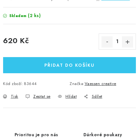
(2 ks)
Skladem
620 Kč
Měrná cena:
PŘIDAT DO KOŠÍKU
Kód zboží:
83644
Značka:
Vaessen creative
Tisk
Zeptat se
Hlídat
Sdílet
Prioritou je pro nás
Dárkové poukazy