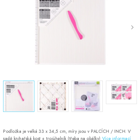
MOJE OBJEDNÁVKA
ZNAČKY
Doprava
Kontakty
Moje objednávka
Oblíbené ♥️
Hodnocení obchodu
Obchodní podmínky
Podmínky ochrany osobních údajů
Ověřování recenzí
Jak nakupovat
Podložka je velká 33 x 34,5 cm, míry jsou v PALCÍCH / INCH. V
sadě knihařská kost + trojúhelník (třeba na obálky)
Více informací