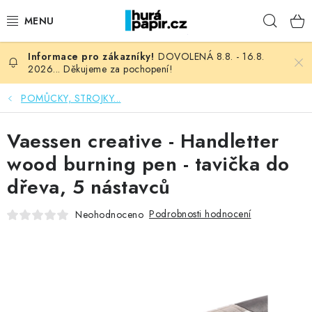
Přejít
Hleda
na
obsah
DOVOLENÁ 8.8. - 16.8.
NOVINKY
2026... Děkujeme za pochopení!
HURÁ DÍLNA
POMŮCKY, STROJKY...
VŠECHNO ZBOŽÍ
Vaessen creative - Handletter
wood burning pen - tavička do
KNIHAŘSKÝ MATERIÁL
dřeva, 5 nástavců
KURZY NATY LYSAK
Podrobnosti hodnocení
Neohodnoceno
OBLÍBENÉ ♥️
FOTORECENZE