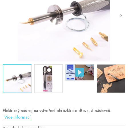
MOJE OBJEDNÁVKA
ZNAČKY
Doprava
Kontakty
Moje objednávka
Oblíbené ♥️
Hodnocení obchodu
Obchodní podmínky
Podmínky ochrany osobních údajů
Ověřování recenzí
Jak nakupovat
Elektrický nástroj na vytvoření obrázků do dřeva, 5 nástavců.
Více informací