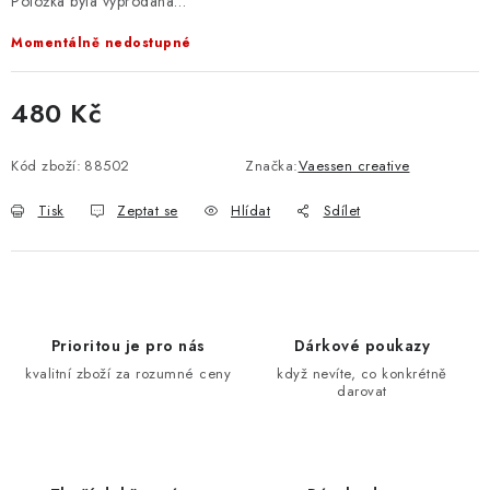
Položka byla vyprodána…
Momentálně nedostupné
480 Kč
Měrná cena:
Kód zboží:
88502
Značka:
Vaessen creative
Tisk
Zeptat se
Hlídat
Sdílet
Prioritou je pro nás
Dárkové poukazy
kvalitní zboží za rozumné ceny
když nevíte, co konkrétně
darovat