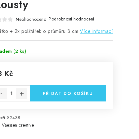
kousty
Podrobnosti hodnocení
Neohodnoceno
átko + 2x polštářek o průměru 3 cm
Více informací
ladem
(2 ks)
3 Kč
rná cena:
PŘIDAT DO KOŠÍKU
ží:
82438
:
Vaessen creative