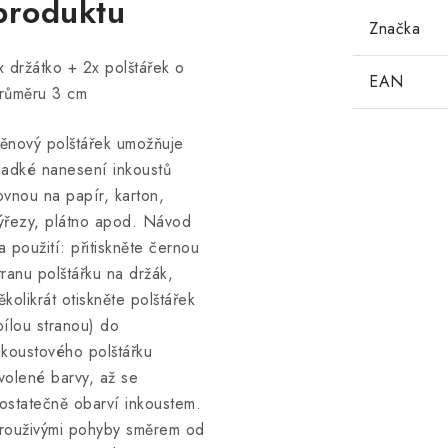
produktu
Značka
x držátko + 2x polštářek o
EAN
růměru 3 cm
ěnový polštářek umožňuje
ladké nanesení inkoustů
ovnou na papír, karton,
ýřezy, plátno apod. Návod
a použití: přitiskněte černou
tranu polštářku na držák,
ěkolikrát otiskněte polštářek
bílou stranou) do
nkoustového polštářku
volené barvy, až se
ostatečně obarví inkoustem.
rouživými pohyby směrem od