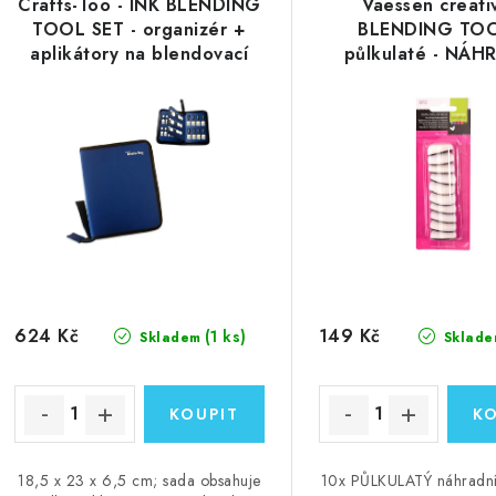
Crafts-Too - INK BLENDING
Vaessen creati
TOOL SET - organizér +
BLENDING TOO
aplikátory na blendovací
půlkulaté - NÁH
nářadí
aplikárory na in
624 Kč
149 Kč
(1 ks)
Skladem
Sklade
18,5 x 23 x 6,5 cm; sada obsahuje
10x PŮLKULATÝ náhradní