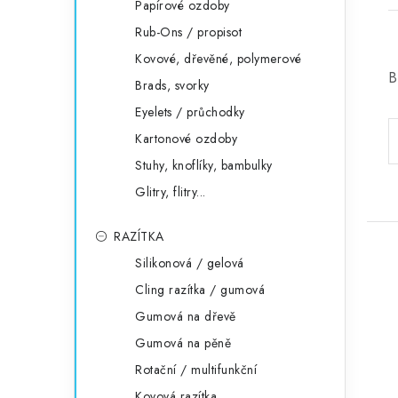
Papírové ozdoby
Rub-Ons / propisot
Kovové, dřevěné, polymerové
B
Brads, svorky
Eyelets / průchodky
Kartonové ozdoby
Stuhy, knoflíky, bambulky
Glitry, flitry...
RAZÍTKA
Silikonová / gelová
Cling razítka / gumová
Gumová na dřevě
Gumová na pěně
Rotační / multifunkční
Kovová razítka