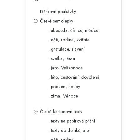
s
e
t
Dárkové poukázky
g
r
České samolepky
o
...abeceda, číslice, měsíce
a
r
...děti, rodina, zvířata
n
i
...gratulace, slavení
e
n
...svatba, láska
í
...jaro, Velikonoce
...léto, cestování, dovolená
p
...podzim, houby
a
...zima, Vánoce
n
České kartonové texty
e
...texty na papírová přání
l
...texty do deníků, alb
...děti, rodina