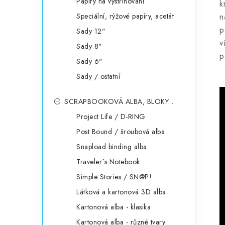
Papíry na vystřihování
k
Speciální, rýžové papíry, acetát
n
p
Sady 12"
v
Sady 8"
p
Sady 6"
Sady / ostatní
SCRAPBOOKOVÁ ALBA, BLOKY...
Project Life / D-RING
Post Bound / šroubová alba
Snapload binding alba
Traveler´s Notebook
Simple Stories / SN@P!
Látková a kartonová 3D alba
Kartonová alba - klasika
Kartonová alba - různé tvary