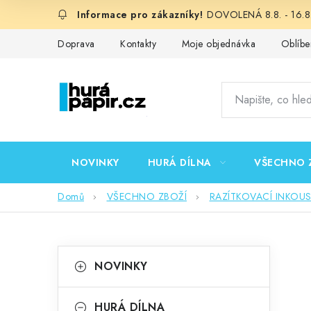
Přejít
DOVOLENÁ 8.8. - 16.8.
na
obsah
Doprava
Kontakty
Moje objednávka
Oblíbe
NOVINKY
HURÁ DÍLNA
VŠECHNO 
Domů
VŠECHNO ZBOŽÍ
RAZÍTKOVACÍ INKOU
P
K
Přeskočit
NOVINKY
kategorie
a
o
t
HURÁ DÍLNA