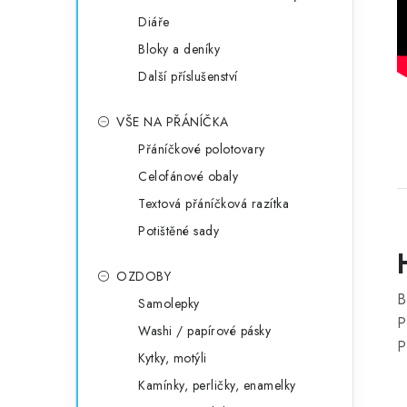
Diáře
Bloky a deníky
Další příslušenství
VŠE NA PŘÁNÍČKA
Přáníčkové polotovary
Celofánové obaly
Textová přáníčková razítka
Potištěné sady
OZDOBY
B
Samolepky
P
Washi / papírové pásky
P
Kytky, motýli
Kamínky, perličky, enamelky