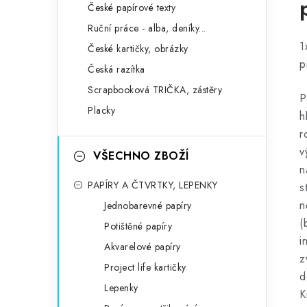
České papírové texty
Ruční práce - alba, deníky...
1
České kartičky, obrázky
p
Česká razítka
Scrapbooková TRIČKA, zástěry
P
Placky
h
r
v
VŠECHNO ZBOŽÍ
n
PAPÍRY A ČTVRTKY, LEPENKY
s
n
Jednobarevné papíry
(
Potištěné papíry
i
Akvarelové papíry
z
Project life kartičky
d
Lepenky
K