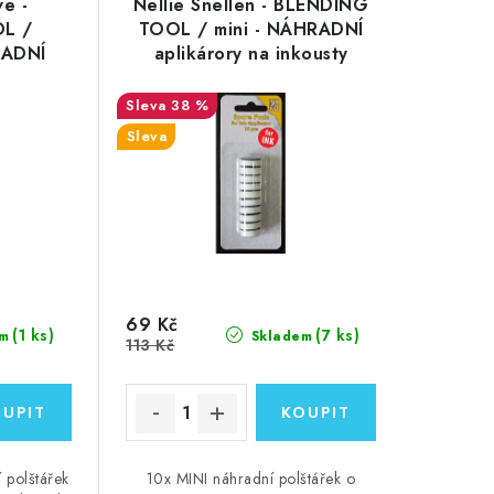
ve -
Nellie Snellen - BLENDING
L /
TOOL / mini - NÁHRADNÍ
RADNÍ
aplikárory na inkousty
kousty
38 %
Sleva
69 Kč
(1 ks)
(7 ks)
m
Skladem
113 Kč
 polštářek
10x MINI náhradní polštářek o