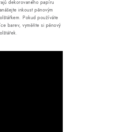
rajů dekorovaného papíru
anášejte inkoust pěnovým
olštářkem. Pokud používáte
íce barev, vyměňte si pěnový
olštářek.