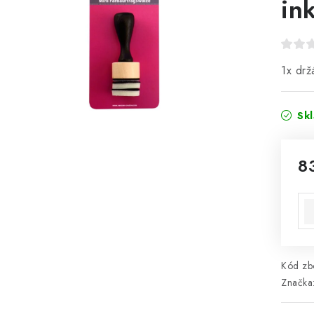
in
1x drž
Sk
8
Mě
Kód zbo
Značka