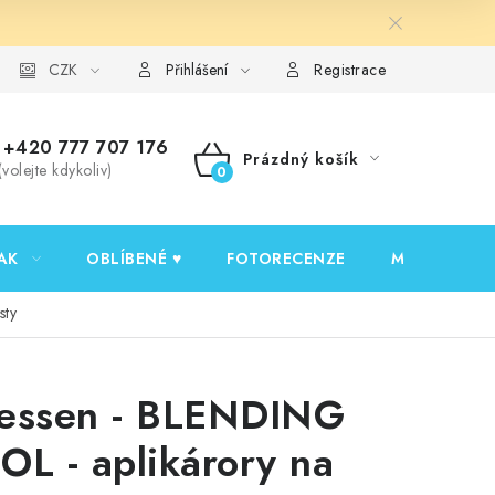
y ochrany osobních údajů
CZK
Ověřování recenzí
Jak nakupovat
Přihlášení
Registrace
+420 777 707 176
Prázdný košík
(volejte kdykoliv)
NÁKUPNÍ
KOŠÍK
AK
OBLÍBENÉ ♥️
FOTORECENZE
MOJE OBJED
sty
essen - BLENDING
OL - aplikárory na