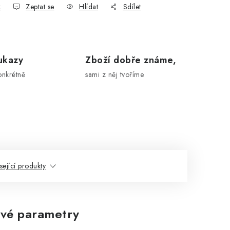
k
Zeptat se
Hlídat
Sdílet
ukazy
Zboží dobře známe,
onkrétně
sami z něj tvoříme
sející produkty
vé parametry