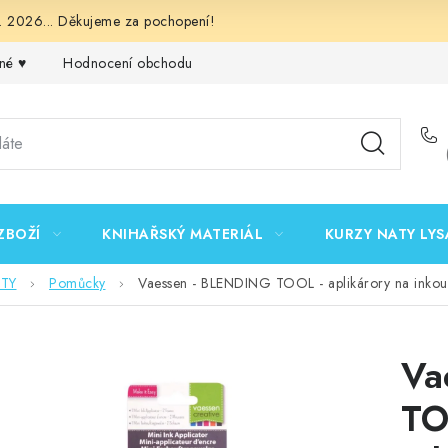
 2026... Děkujeme za pochopení!
né ♥️
Hodnocení obchodu
Obchodní podmínky
Podmínk
ZBOŽÍ
KNIHAŘSKÝ MATERIÁL
KURZY NATY LYS
STY
Pomůcky
Vaessen - BLENDING TOOL - aplikárory na inkou
Va
TO