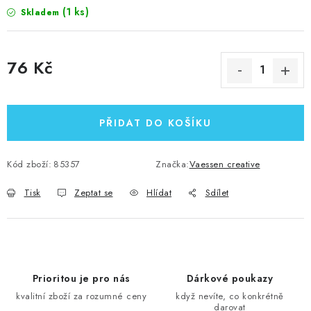
(1 ks)
Skladem
76 Kč
Měrná cena:
PŘIDAT DO KOŠÍKU
Kód zboží:
85357
Značka:
Vaessen creative
Tisk
Zeptat se
Hlídat
Sdílet
Prioritou je pro nás
Dárkové poukazy
kvalitní zboží za rozumné ceny
když nevíte, co konkrétně
darovat