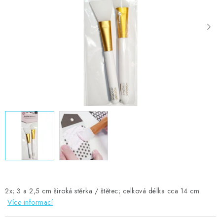
MOJE OBJEDNÁVKA
ZNAČKY
Doprava
Kontakty
Moje objednávka
Oblíbené ♥️
Hodnocení obchodu
Obchodní podmínky
Podmínky ochrany osobních údajů
Ověřování recenzí
Jak nakupovat
2x; 3 a 2,5 cm široká stěrka / štětec; celková délka cca 14 cm.
Více informací