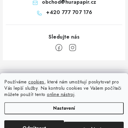
obchod
@
hurapapir.cz
+420 777 707 176
Z
á
Informace pro vás
p
Používáme
cookies
, které nám umožňují poskytovat pro
a
Vás lepší služby. Na kontrolu cookies ve Vašem počítači
Doprava
Nepřehlédněte
t
můžete použít tento
online nástroj
.
Kontakty
í
Blog s nápady a návody
Facebook
Nastavení
Moje objednávka
Slovník pojmů, české návody
Oblíbené ♥️
Copyright 2026
HuráPapír.cz
. Všechna práva vyhrazena.
Upravit nastavení
Hurá TÝM