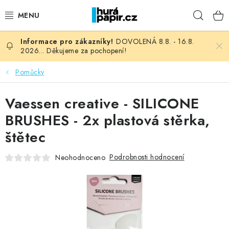
Přejít
Hleda
na
obsah
DOVOLENÁ 8.8. - 16.8.
NOVINKY
2026... Děkujeme za pochopení!
HURÁ DÍLNA
Pomůcky
VŠECHNO ZBOŽÍ
Vaessen creative - SILICONE
BRUSHES - 2x plastová stěrka,
KNIHAŘSKÝ MATERIÁL
štětec
KURZY NATY LYSAK
Podrobnosti hodnocení
Neohodnoceno
OBLÍBENÉ ♥️
FOTORECENZE