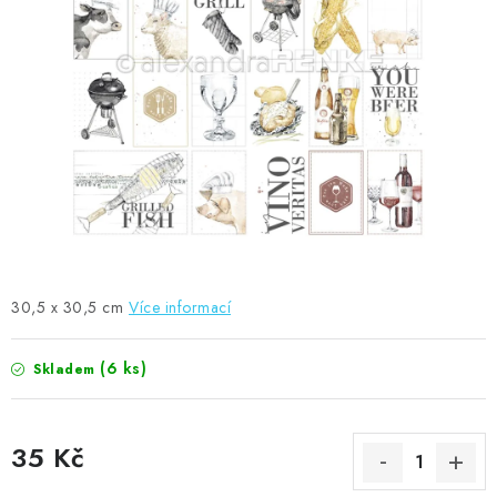
MOJE OBJEDNÁVKA
ZNAČKY
Doprava
Kontakty
Moje objednávka
Oblíbené ♥️
Hodnocení obchodu
Obchodní podmínky
Podmínky ochrany osobních údajů
Ověřování recenzí
Jak nakupovat
30,5 x 30,5 cm
Více informací
(6 ks)
Skladem
35 Kč
Měrná cena: