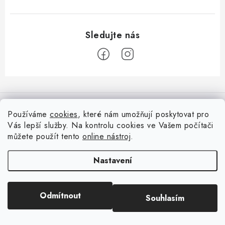
Z
á
Informace pro vás
p
Používáme
cookies
, které nám umožňují poskytovat pro
a
Vás lepší služby. Na kontrolu cookies ve Vašem počítači
Doprava
Nepřehlédněte
t
můžete použít tento
online nástroj
.
Kontakty
í
Blog s nápady a návody
Facebook
Nastavení
Moje objednávka
Slovník pojmů, české návody
Oblíbené ♥️
Copyright 2026
HuráPapír.cz
. Všechna práva vyhrazena.
Upravit nastavení
Hurá TÝM
Odmítnout
Souhlasím
cookies
Hodnocení obchodu
Reklamace a vrácení zboží
Vytvořil Shoptet
Obchodní podmínky