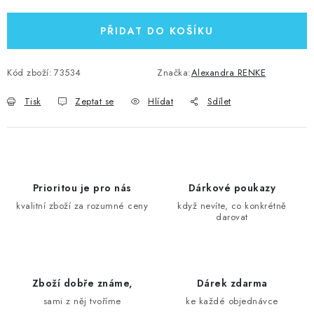
PŘIDAT DO KOŠÍKU
Kód zboží:
73534
Značka:
Alexandra RENKE
Tisk
Zeptat se
Hlídat
Sdílet
Prioritou je pro nás
Dárkové poukazy
kvalitní zboží za rozumné ceny
když nevíte, co konkrétně
darovat
Zboží dobře známe,
Dárek zdarma
sami z něj tvoříme
ke každé objednávce