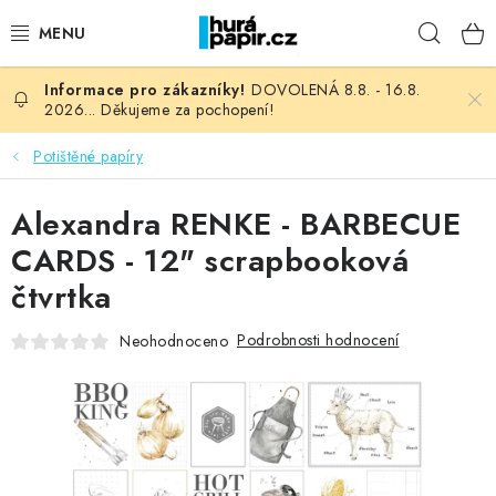
Přejít
Hleda
na
obsah
DOVOLENÁ 8.8. - 16.8.
NOVINKY
2026... Děkujeme za pochopení!
HURÁ DÍLNA
Potištěné papíry
VŠECHNO ZBOŽÍ
Alexandra RENKE - BARBECUE
CARDS - 12" scrapbooková
KNIHAŘSKÝ MATERIÁL
čtvrtka
KURZY NATY LYSAK
Podrobnosti hodnocení
Neohodnoceno
OBLÍBENÉ ♥️
FOTORECENZE