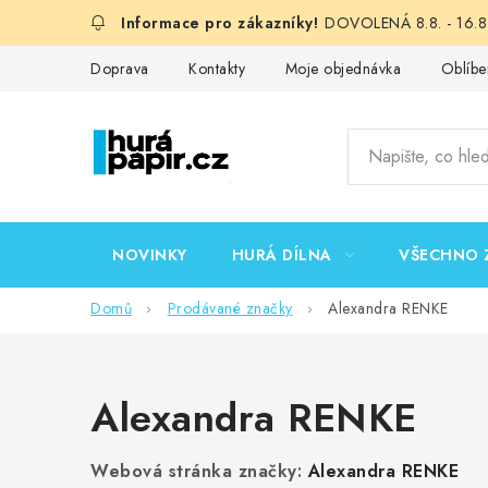
Přejít
DOVOLENÁ 8.8. - 16.8.
na
obsah
Doprava
Kontakty
Moje objednávka
Oblíbe
NOVINKY
HURÁ DÍLNA
VŠECHNO 
Domů
Prodávané značky
Alexandra RENKE
Alexandra RENKE
Webová stránka značky:
Alexandra RENKE