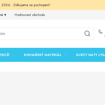
 2026... Děkujeme za pochopení!
né ♥️
Hodnocení obchodu
Obchodní podmínky
Podmínk
ZBOŽÍ
KNIHAŘSKÝ MATERIÁL
KURZY NATY LYS