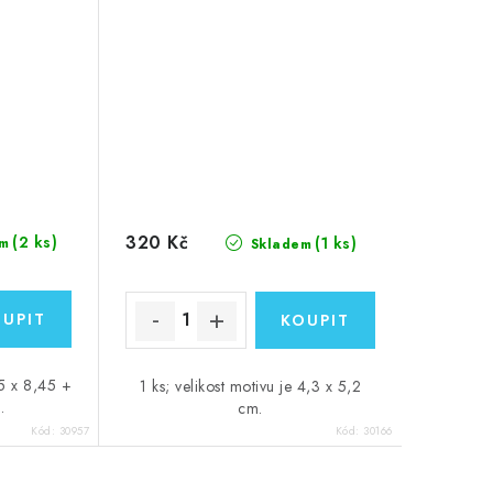
320 Kč
(2 ks)
(1 ks)
m
Skladem
,5 x 8,45 +
1 ks; velikost motivu je 4,3 x 5,2
.
cm.
Kód:
30957
Kód:
30166