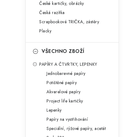
České kartičky, obrázky
Česká razítka
Scrapbooková TRIČKA, zástěry
l
Placky
VŠECHNO ZBOŽÍ
PAPÍRY A ČTVRTKY, LEPENKY
Jednobarevné papíry
í
Potištěné papíry
Akvarelové papíry
r
Project life kartičky
Lepenky
Papíry na vystřihování
Speciální, rýžové papíry, acetát