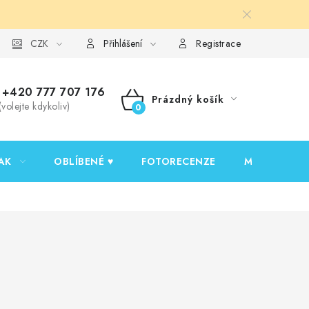
y ochrany osobních údajů
CZK
Ověřování recenzí
Jak nakupovat
Přihlášení
Registrace
+420 777 707 176
Prázdný košík
(volejte kdykoliv)
NÁKUPNÍ
KOŠÍK
AK
OBLÍBENÉ ♥️
FOTORECENZE
MOJE OBJED