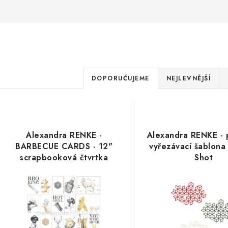
Ř
DOPORUČUJEME
NEJLEVNĚJŠÍ
a
V
z
ý
e
Alexandra RENKE -
Alexandra RENKE - p
p
BARBECUE CARDS - 12"
vyřezávací šablona
n
scrapbooková čtvrtka
Shot
í
s
p
p
r
r