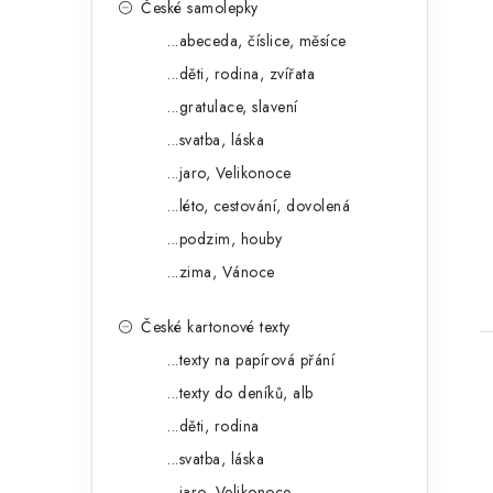
p
České samolepky
o
a
...abeceda, číslice, měsíce
r
...děti, rodina, zvířata
n
i
...gratulace, slavení
e
e
...svatba, láska
l
...jaro, Velikonoce
t
...léto, cestování, dovolená
...podzim, houby
...zima, Vánoce
České kartonové texty
...texty na papírová přání
...texty do deníků, alb
...děti, rodina
...svatba, láska
...jaro, Velikonoce