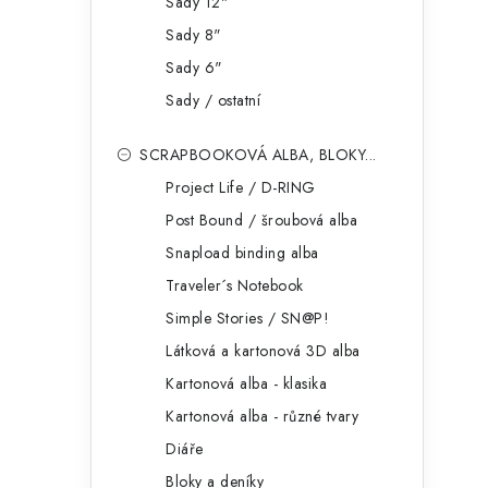
Sady 12"
Sady 8"
Sady 6"
Sady / ostatní
i
SCRAPBOOKOVÁ ALBA, BLOKY...
Project Life / D-RING
Post Bound / šroubová alba
Snapload binding alba
Traveler´s Notebook
Simple Stories / SN@P!
Látková a kartonová 3D alba
Kartonová alba - klasika
Kartonová alba - různé tvary
Diáře
Bloky a deníky