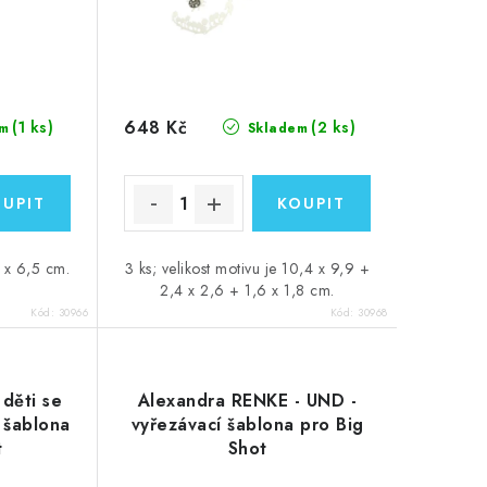
648 Kč
(1 ks)
(2 ks)
m
Skladem
0 x 6,5 cm.
3 ks; velikost motivu je 10,4 x 9,9 +
2,4 x 2,6 + 1,6 x 1,8 cm.
Kód:
30966
Kód:
30968
děti se
Alexandra RENKE - UND -
í šablona
vyřezávací šablona pro Big
t
Shot