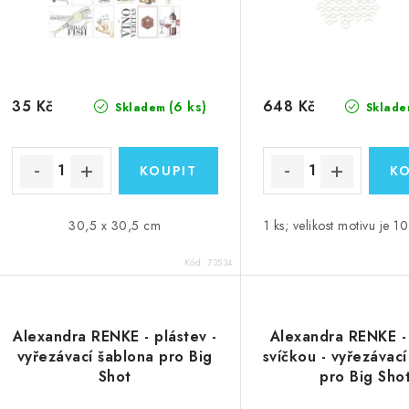
o
o
d
d
u
u
k
35 Kč
648 Kč
(6 ks)
Skladem
Sklade
k
t
ů
ů
30,5 x 30,5 cm
1 ks; velikost motivu je 1
Kód:
73534
Alexandra RENKE - plástev -
Alexandra RENKE - 
vyřezávací šablona pro Big
svíčkou - vyřezávac
Shot
pro Big Sho