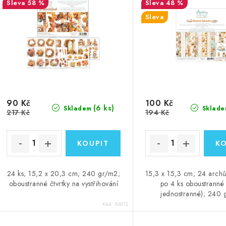
58 %
48 %
Sleva
90 Kč
100 Kč
(6 ks)
Skladem
Sklade
217 Kč
194 Kč
24 ks; 15,2 x 20,3 cm; 240 gr/m2;
15,3 x 15,3 cm; 24 archů
oboustranné čtvrtky na vystřihování
po 4 ks oboustranné
jednostranné); 240
Kód:
86012