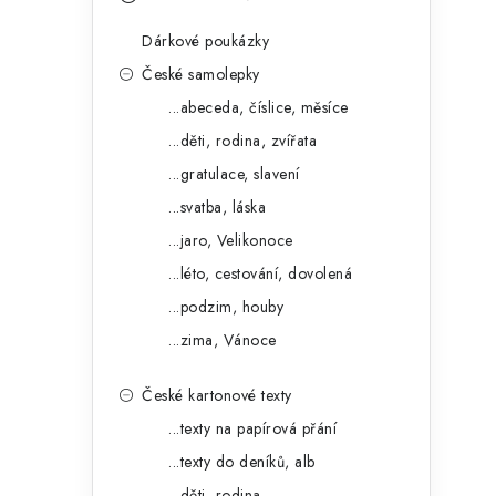
s
e
t
Dárkové poukázky
g
r
České samolepky
o
...abeceda, číslice, měsíce
a
r
...děti, rodina, zvířata
n
i
...gratulace, slavení
e
n
...svatba, láska
í
...jaro, Velikonoce
...léto, cestování, dovolená
p
...podzim, houby
a
...zima, Vánoce
n
České kartonové texty
e
...texty na papírová přání
l
...texty do deníků, alb
...děti, rodina