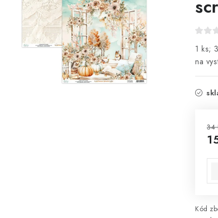
sc
1 ks; 
na vys
sk
34 
1
Mě
Kód zbo