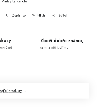
:
Mintay by Karola
k
Zeptat se
Hlídat
Sdílet
ukazy
Zboží dobře známe,
onkrétně
sami z něj tvoříme
sející produkty