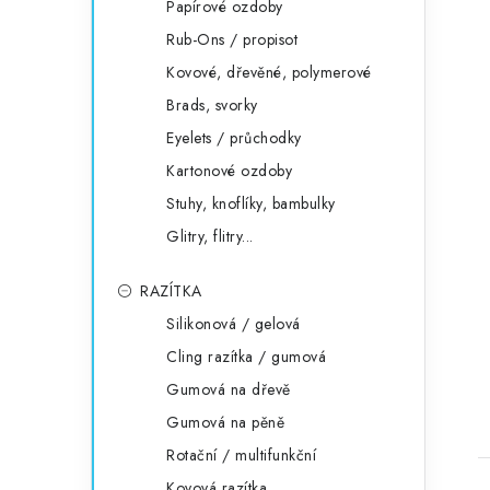
Papírové ozdoby
Rub-Ons / propisot
Kovové, dřevěné, polymerové
Brads, svorky
Eyelets / průchodky
Kartonové ozdoby
Stuhy, knoflíky, bambulky
Glitry, flitry...
RAZÍTKA
Silikonová / gelová
Cling razítka / gumová
Gumová na dřevě
Gumová na pěně
Rotační / multifunkční
Kovová razítka