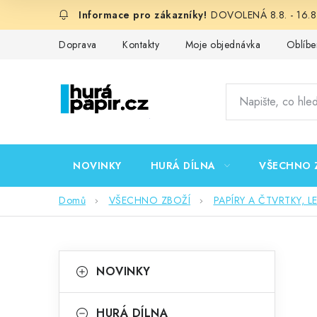
Přejít
DOVOLENÁ 8.8. - 16.8.
na
obsah
Doprava
Kontakty
Moje objednávka
Oblíbe
NOVINKY
HURÁ DÍLNA
VŠECHNO 
Domů
VŠECHNO ZBOŽÍ
PAPÍRY A ČTVRTKY, L
P
K
Přeskočit
NOVINKY
kategorie
a
o
t
HURÁ DÍLNA