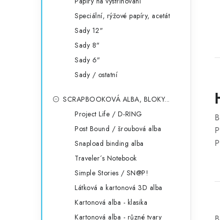
Papíry na vystřihování
Speciální, rýžové papíry, acetát
Sady 12"
Sady 8"
Sady 6"
Sady / ostatní
SCRAPBOOKOVÁ ALBA, BLOKY...
Project Life / D-RING
B
Post Bound / šroubová alba
P
P
Snapload binding alba
Traveler´s Notebook
Simple Stories / SN@P!
Látková a kartonová 3D alba
Kartonová alba - klasika
Kartonová alba - různé tvary
B