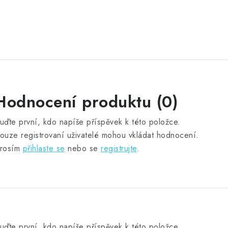
Hodnocení produktu (0)
uďte první, kdo napíše příspěvek k této položce.
ouze registrovaní uživatelé mohou vkládat hodnocení.
rosím
přihlaste se
nebo se
registrujte
.
uďte první, kdo napíše příspěvek k této položce.