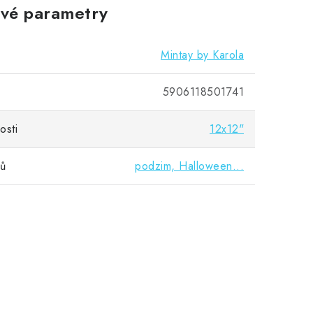
vé parametry
Mintay by Karola
5906118501741
osti
12x12"
vů
podzim, Halloween...