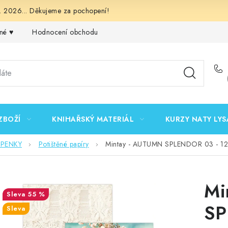
 2026... Děkujeme za pochopení!
né ♥️
Hodnocení obchodu
Obchodní podmínky
Podmínk
ZBOŽÍ
KNIHAŘSKÝ MATERIÁL
KURZY NATY LYS
EPENKY
Potištěné papíry
Mintay - AUTUMN SPLENDOR 03 - 12"
Mi
55 %
SP
Sleva