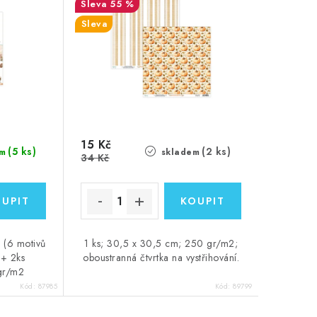
55 %
Sleva
15 Kč
(5 ks)
(2 ks)
m
skladem
34 Kč
 (6 motivů
1 ks; 30,5 x 30,5 cm; 250 gr/m2;
 + 2ks
oboustranná čtvrtka na vystřihování.
 gr/m2
Kód:
87985
Kód:
89799