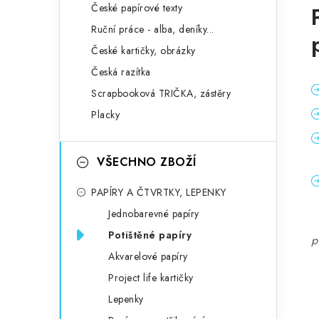
České papírové texty
Ruční práce - alba, deníky...
České kartičky, obrázky
Česká razítka
Scrapbooková TRIČKA, zástěry
Placky
VŠECHNO ZBOŽÍ
PAPÍRY A ČTVRTKY, LEPENKY
Jednobarevné papíry
Potištěné papíry
p
Akvarelové papíry
Project life kartičky
Lepenky