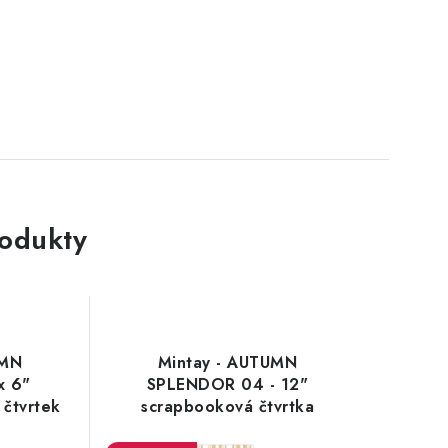
rodukty
UMN
Mintay - AUTUMN
x 6"
SPLENDOR 04 - 12"
 čtvrtek
scrapbooková čtvrtka