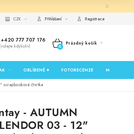
y ochrany osobních údajů
CZK
Ověřování recenzí
Jak nakupovat
Přihlášení
Registrace
+420 777 707 176
Prázdný košík
(volejte kdykoliv)
NÁKUPNÍ
KOŠÍK
AK
OBLÍBENÉ ♥️
FOTORECENZE
MOJE OBJED
 scrapbooková čtvrtka
ntay - AUTUMN
LENDOR 03 - 12"