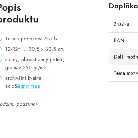
Popis
Doplňko
produktu
Značka
1x scrapbooková čtvrtka
EAN
12x12" ... 30,5 x 30,5 cm
Další možn
matný, oboustranný potisk,
gramáž 250 gr/m2
Téma moti
archivální kvalita
acid&
lignin free
odzim, podzimní