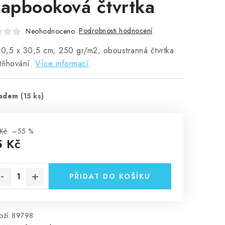
rapbooková čtvrtka
Podrobnosti hodnocení
Neohodnoceno
30,5 x 30,5 cm; 250 gr/m2; oboustranná čtvrtka
třihování.
Více informací
ladem
(15 ks)
Kč
–55 %
5 Kč
rná cena:
PŘIDAT DO KOŠÍKU
ží:
89798