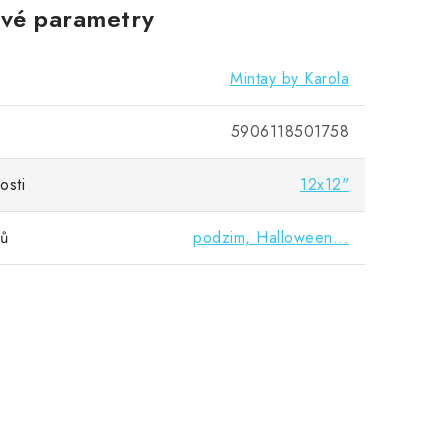
vé parametry
Mintay by Karola
5906118501758
osti
12x12"
vů
podzim, Halloween...