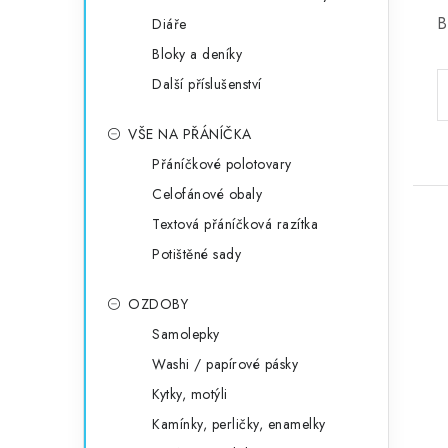
B
Diáře
Bloky a deníky
Další příslušenství
VŠE NA PŘÁNÍČKA
Přáníčkové polotovary
Celofánové obaly
Textová přáníčková razítka
Potištěné sady
OZDOBY
Samolepky
Washi / papírové pásky
Kytky, motýli
Kamínky, perličky, enamelky