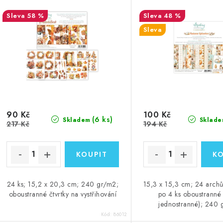
58 %
48 %
Sleva
90 Kč
100 Kč
(6 ks)
Skladem
Sklade
217 Kč
194 Kč
24 ks; 15,2 x 20,3 cm; 240 gr/m2;
15,3 x 15,3 cm; 24 archů
oboustranné čtvrtky na vystřihování
po 4 ks oboustranné
jednostranné); 240
Kód:
86012