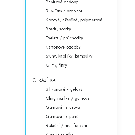
Papírové ozdoby
Rub-Ons / propisot
Kovové, dřevěné, polymerové
Brads, svorky
Eyelets / průchodky
Kartonové ozdoby
Stuhy, knoflíky, bambulky
Glitry, flitry...
RAZÍTKA
Silikonová / gelová
Cling razítka / gumová
Gumová na dřevě
Gumová na pěně
Rotační / multifunkční
Kovová razítka