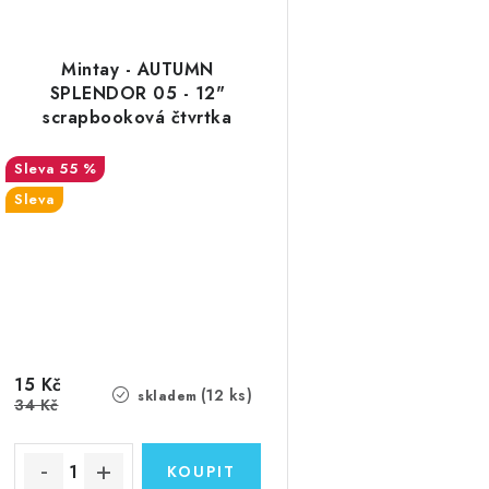
Mintay - AUTUMN
SPLENDOR 05 - 12"
scrapbooková čtvrtka
55 %
Sleva
15 Kč
(12 ks)
skladem
34 Kč