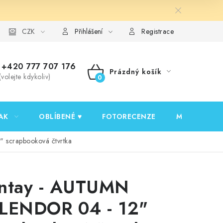
y ochrany osobních údajů
CZK
Ověřování recenzí
Jak nakupovat
Přihlášení
Registrace
+420 777 707 176
Prázdný košík
(volejte kdykoliv)
NÁKUPNÍ
KOŠÍK
AK
OBLÍBENÉ ♥️
FOTORECENZE
MOJE OBJED
 scrapbooková čtvrtka
ntay - AUTUMN
LENDOR 04 - 12"