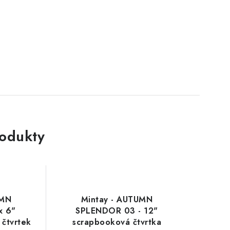
rodukty
UMN
Mintay - AUTUMN
x 6"
SPLENDOR 03 - 12"
 čtvrtek
scrapbooková čtvrtka