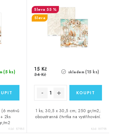
55 %
Sleva
15 Kč
(5 ks)
(15 ks)
m
skladem
34 Kč
 (6 motivů
1 ks; 30,5 x 30,5 cm; 250 gr/m2;
 + 2ks
oboustranná čtvrtka na vystřihování.
 gr/m2
Kód:
87985
Kód:
89798