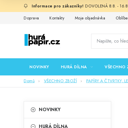
Přejít
DOVOLENÁ 8.8. - 16.8.
na
obsah
Doprava
Kontakty
Moje objednávka
Oblíbe
NOVINKY
HURÁ DÍLNA
VŠECHNO 
Domů
VŠECHNO ZBOŽÍ
PAPÍRY A ČTVRTKY, L
P
K
Přeskočit
NOVINKY
kategorie
a
o
t
HURÁ DÍLNA