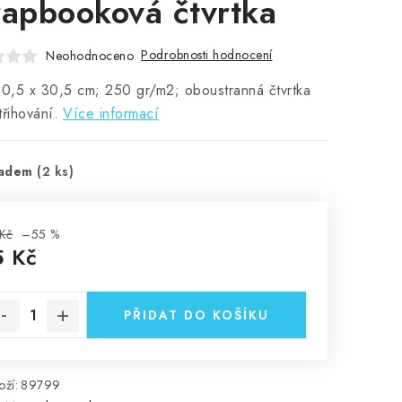
rapbooková čtvrtka
Podrobnosti hodnocení
Neohodnoceno
30,5 x 30,5 cm; 250 gr/m2; oboustranná čtvrtka
třihování.
Více informací
ladem
(2 ks)
Kč
–55 %
5 Kč
rná cena:
PŘIDAT DO KOŠÍKU
ží:
89799