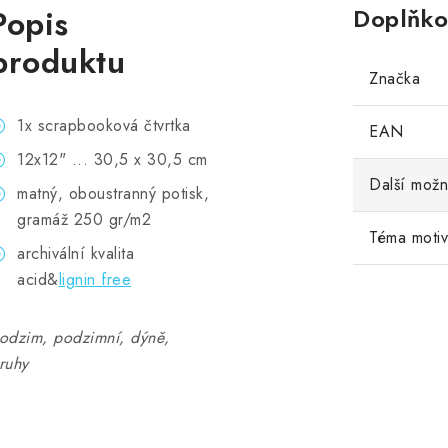
Popis
Doplňko
produktu
Značka
1x scrapbooková čtvrtka
EAN
12x12" ... 30,5 x 30,5 cm
Další možn
matný, oboustranný potisk,
gramáž 250 gr/m2
Téma moti
archivální kvalita
acid&
lignin free
odzim, podzimní, dýně,
ruhy