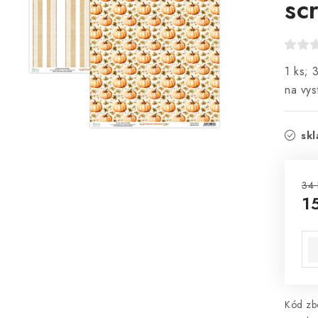
sc
1 ks; 
na vys
sk
34 
1
Mě
Kód zbo