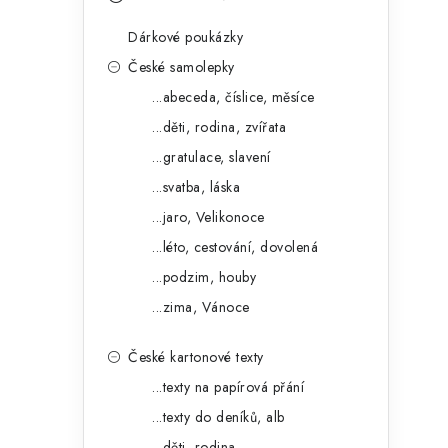
s
e
t
Dárkové poukázky
g
r
České samolepky
o
...abeceda, číslice, měsíce
a
r
...děti, rodina, zvířata
n
i
...gratulace, slavení
e
n
...svatba, láska
í
...jaro, Velikonoce
...léto, cestování, dovolená
p
...podzim, houby
a
...zima, Vánoce
n
České kartonové texty
e
...texty na papírová přání
l
...texty do deníků, alb
...děti, rodina