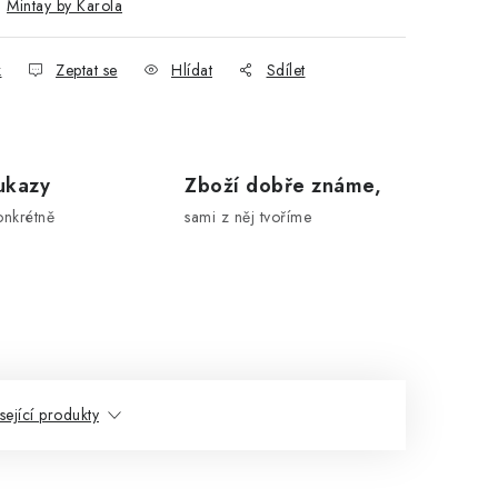
:
Mintay by Karola
k
Zeptat se
Hlídat
Sdílet
ukazy
Zboží dobře známe,
onkrétně
sami z něj tvoříme
sející produkty