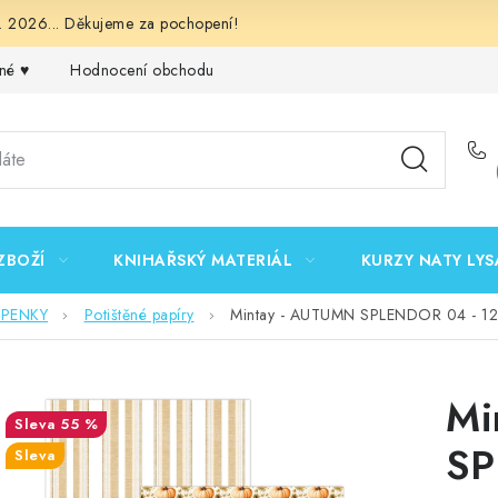
 2026... Děkujeme za pochopení!
né ♥️
Hodnocení obchodu
Obchodní podmínky
Podmínk
ZBOŽÍ
KNIHAŘSKÝ MATERIÁL
KURZY NATY LYS
EPENKY
Potištěné papíry
Mintay - AUTUMN SPLENDOR 04 - 12"
Mi
55 %
SP
Sleva