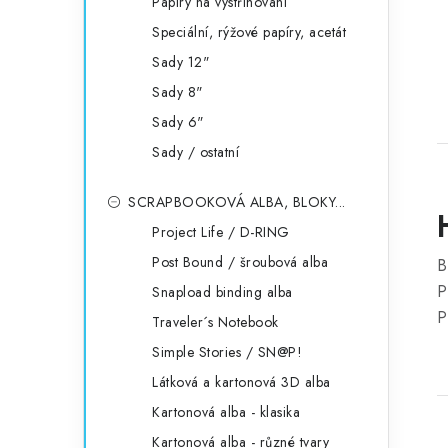
Papíry na vystřihování
Speciální, rýžové papíry, acetát
Sady 12"
Sady 8"
Sady 6"
Sady / ostatní
SCRAPBOOKOVÁ ALBA, BLOKY...
Project Life / D-RING
Post Bound / šroubová alba
B
P
Snapload binding alba
P
Traveler´s Notebook
Simple Stories / SN@P!
Látková a kartonová 3D alba
Kartonová alba - klasika
Kartonová alba - různé tvary