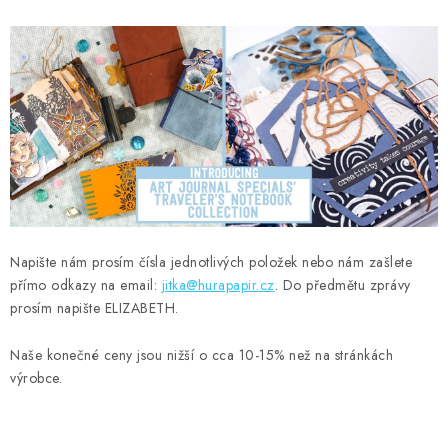
MOJE OBJEDNÁVKA
ZNAČKY
Doprava
Kontakty
Moje objednávka
Oblíbené ♥️
Hodnocení obchodu
Obchodní podmínky
Podmínky ochrany osobních údajů
Ověřování recenzí
Jak nakupovat
Napište nám prosím čísla jednotlivých položek nebo nám zašlete
přímo odkazy na email:
jitka@hurapapir.cz
. Do předmětu zprávy
prosím napište ELIZABETH.
Naše konečné ceny jsou nižší o cca 10-15% než na stránkách
výrobce.