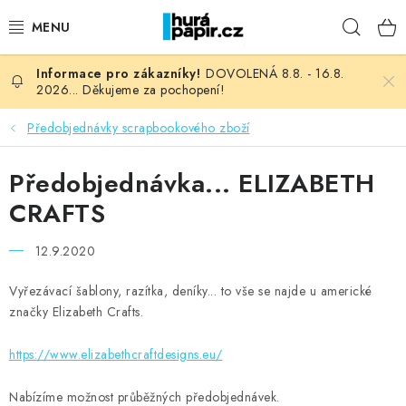
Přejít
Hleda
na
obsah
DOVOLENÁ 8.8. - 16.8.
NOVINKY
2026... Děkujeme za pochopení!
HURÁ DÍLNA
Předobjednávky scrapbookového zboží
VŠECHNO ZBOŽÍ
Předobjednávka... ELIZABETH
CRAFTS
KNIHAŘSKÝ MATERIÁL
12.9.2020
KURZY NATY LYSAK
Vyřezávací šablony, razítka, deníky... to vše se najde u americké
značky Elizabeth Crafts.
OBLÍBENÉ ♥️
https://www.elizabethcraftdesigns.eu/
FOTORECENZE
Nabízíme možnost průběžných předobjednávek.