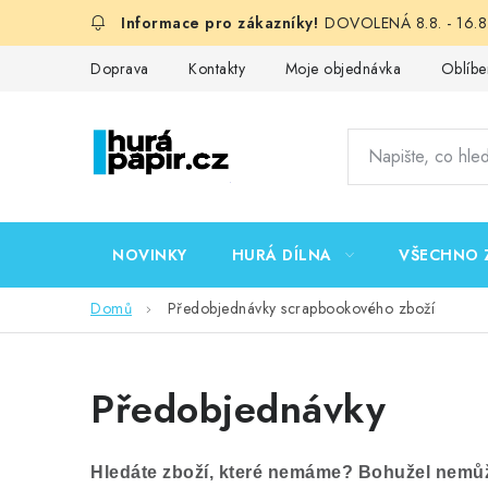
Přejít
DOVOLENÁ 8.8. - 16.8.
na
obsah
Doprava
Kontakty
Moje objednávka
Oblíbe
NOVINKY
HURÁ DÍLNA
VŠECHNO 
Domů
Předobjednávky scrapbookového zboží
Předobjednávky
Hledáte zboží, které nemáme? Bohužel nemů