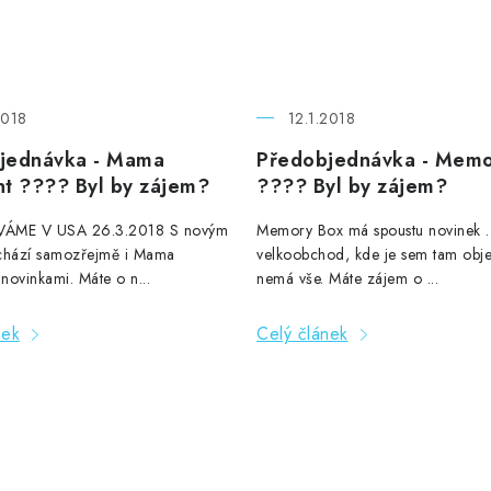
2018
12.1.2018
jednávka - Mama
Předobjednávka - Memo
nt ???? Byl by zájem?
???? Byl by zájem?
ÁME V USA 26.3.2018 S novým
Memory Box má spoustu novinek ..
chází samozřejmě i Mama
velkoobchod, kde je sem tam obj
 novinkami. Máte o n...
nemá vše. Máte zájem o ...
nek
Celý článek