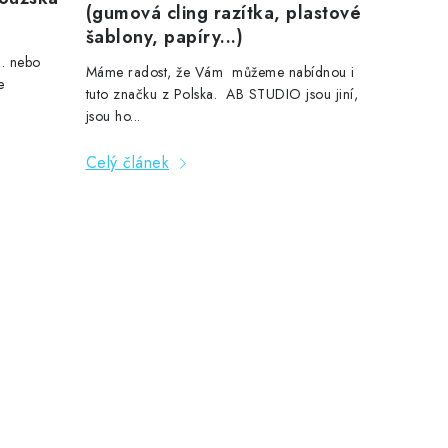
(gumová cling razítka, plastové
šablony, papíry...)
.. nebo
Máme radost, že Vám můžeme nabídnou i
e
tuto značku z Polska. AB STUDIO jsou jiní,
jsou ho...
Celý článek