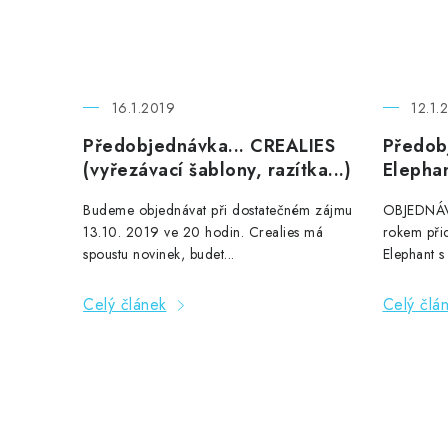
16.1.2019
12.1.
Předobjednávka... CREALIES
Předob
(vyřezávací šablony, razítka...)
Elepha
Budeme objednávat při dostatečném zájmu
OBJEDNÁV
13.10. 2019 ve 20 hodin. Crealies má
rokem při
spoustu novinek, budet...
Elephant s
Celý článek
Celý člá