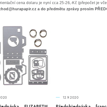
entační cena dolaru je nyní cca 25-26,-Kč (přepočet je včet
 obchod@hurapapir.cz a do předmětu zprávy prosím P
2020
12.9.2020
jednávka... ELIZABETH
Předobjednávka... fran