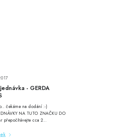
2017
jednávka - GERDA
S
... čekáme na dodání :-)
EDNÁVKY NA TUTO ZNAČKU DO
r přepočítávejte cca 2...
nek