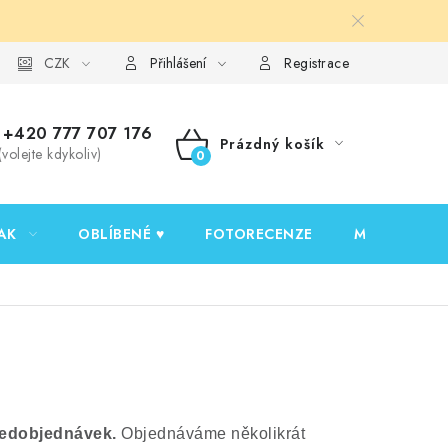
y ochrany osobních údajů
CZK
Ověřování recenzí
Jak nakupovat
Přihlášení
Registrace
+420 777 707 176
Prázdný košík
(volejte kdykoliv)
NÁKUPNÍ
KOŠÍK
AK
OBLÍBENÉ ♥️
FOTORECENZE
MOJE OBJED
ředobjednávek.
Objednáváme několikrát