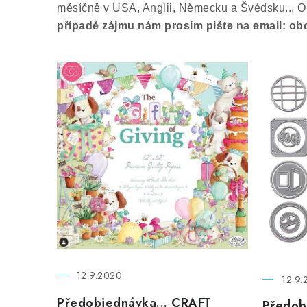
měsíčně v USA, Anglii, Německu a Švédsku... Ori
případě zájmu nám prosím pište na email:
V
ý
p
i
s
č
l
á
n
12.9.2020
12.9.
k
Předobjednávka... CRAFT
Předob