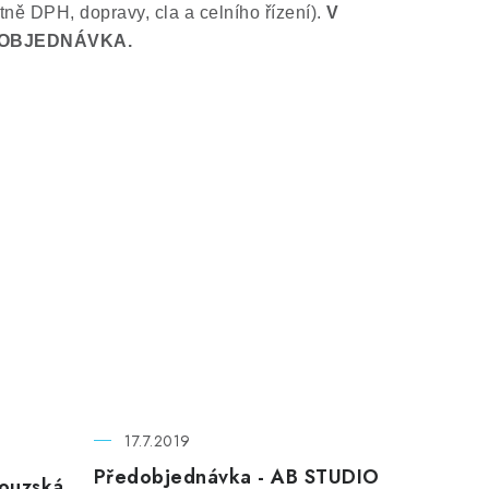
ně DPH, dopravy, cla a celního řízení).
V
ŘEDOBJEDNÁVKA.
17.7.2019
Předobjednávka - AB STUDIO
couzská