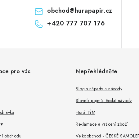
obchod
@
hurapapir.cz
+420 777 707 176
ace pro vás
Nepřehlédněte
Blog s nápady a návody
Slovník pojmů, české návody
ednávka
Hurá TÝM
♥️
Reklamace a vrácení zboží
ní obchodu
Velkoobchod - ČESKÉ SAMOLE