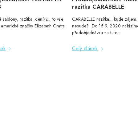
S
razítka CARABELLE
 šablony, razítka, deníky... to vše
CARABELLE razítka... bude zájem.
 americké značky Elizabeth Crafts.
nebude? Do 15.9. 2020 nabízím
předobjednávku na tuto...
nek
Celý článek