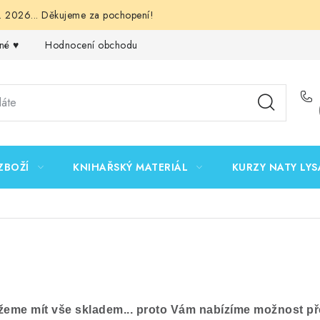
 2026... Děkujeme za pochopení!
né ♥️
Hodnocení obchodu
Obchodní podmínky
Podmínk
ZBOŽÍ
KNIHAŘSKÝ MATERIÁL
KURZY NATY LYS
žeme mít vše skladem... proto Vám nabízíme možnost p