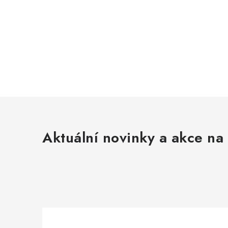
O
v
l
á
Aktuální novinky a akce na 
d
a
c
í
p
r