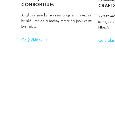
ů
CONSORTIUM
CRAFT
Anglická značka je velmi originální, využívá
Vyřezávací
britské umělce. Všechny materiály jsou velmi
se najde u
kvalitní. ...
https://...
Celý článek
Celý člá