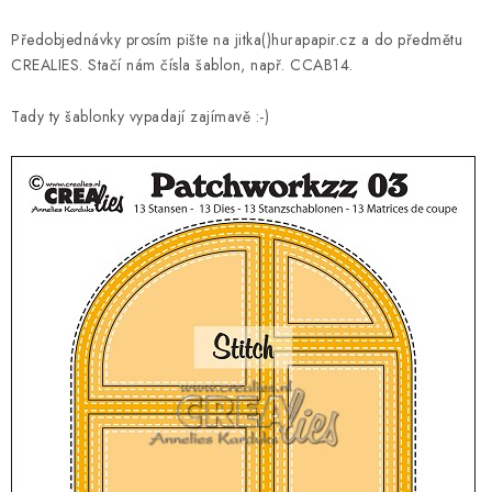
MOJE OBJEDNÁVKA
Předobjednávky prosím pište na jitka()hurapapir.cz a do předmětu
ZNAČKY
CREALIES. Stačí nám čísla šablon, např. CCAB14.
Tady ty šablonky vypadají zajímavě :-)
Doprava
Kontakty
Moje objednávka
Oblíbené ♥️
Hodnocení obchodu
Obchodní podmínky
Podmínky ochrany osobních údajů
Ověřování recenzí
Jak nakupovat