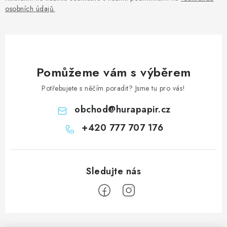
osobních údajů
.
Pomůžeme vám s výběrem
Potřebujete s něčím poradit? Jsme tu pro vás!
obchod
@
hurapapir.cz
+420 777 707 176
Z