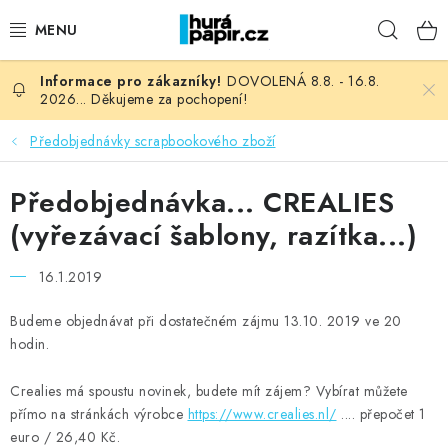
Přejít
Hleda
na
obsah
DOVOLENÁ 8.8. - 16.8.
NOVINKY
2026... Děkujeme za pochopení!
HURÁ DÍLNA
Předobjednávky scrapbookového zboží
VŠECHNO ZBOŽÍ
Předobjednávka... CREALIES
(vyřezávací šablony, razítka...)
KNIHAŘSKÝ MATERIÁL
16.1.2019
KURZY NATY LYSAK
Budeme objednávat při dostatečném zájmu 13.10. 2019 ve 20
hodin.
OBLÍBENÉ ♥️
Crealies má spoustu novinek, budete mít zájem? Vybírat můžete
FOTORECENZE
přímo na stránkách výrobce
https://www.crealies.nl/
.... přepočet 1
euro / 26,40 Kč.