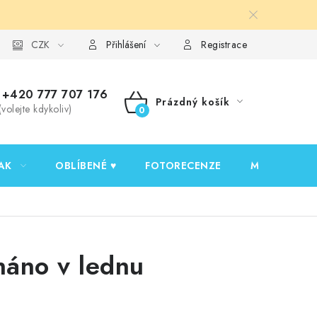
y ochrany osobních údajů
CZK
Ověřování recenzí
Jak nakupovat
Přihlášení
Registrace
+420 777 707 176
Prázdný košík
(volejte kdykoliv)
NÁKUPNÍ
KOŠÍK
AK
OBLÍBENÉ ♥️
FOTORECENZE
MOJE OBJED
áno v lednu