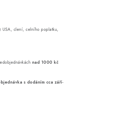
z USA, clení, celního poplatku,
 předobjednávkách
nad 1000 kč
bjednávka s dodáním cca září-