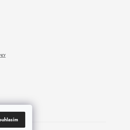
PKY
ouhlasím