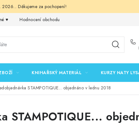
 2026... Děkujeme za pochopení!
né ♥️
Hodnocení obchodu
Obchodní podmínky
Podmínk
ZBOŽÍ
KNIHAŘSKÝ MATERIÁL
KURZY NATY LYS
edobjednávka STAMPOTIQUE... objednáno v lednu 2018
ka STAMPOTIQUE... objedn