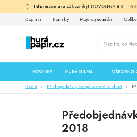
Přejít
DOVOLENÁ 8.8. - 16.8.
na
obsah
Doprava
Kontakty
Moje objednávka
Oblíbe
NOVINKY
HURÁ DÍLNA
VŠECHNO 
Domů
Předobjednávky scrapbookového zboží
Př
Předobjednáv
2018