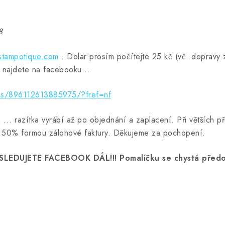
8
tampotique.com
. Dolar prosím počítejte 25 kč (vč. dopravy 
o najdete na facebooku...
ps/896112613885975/?fref=nf
... razítka vyrábí až po objednání a zaplacení. Při větších
 50% formou zálohové faktury. Děkujeme za pochopení.
. SLEDUJETE FACEBOOK DÁL!!! Pomaličku se chystá předo