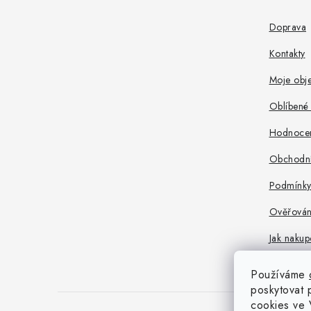
p
a
Doprava
t
Kontakty
í
Moje obj
Oblíbené 
Hodnoce
Obchodní
Podmínky
Ověřován
Jak nakup
Používáme
poskytovat 
cookies ve 