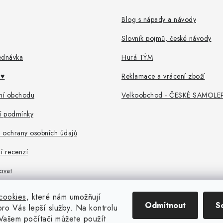
Blog s nápady a návody
Slovník pojmů, české návody
ednávka
Hurá TÝM
♥️
Reklamace a vrácení zboží
ní obchodu
Velkoobchod - ČESKÉ SAMOLE
 podmínky
 ochrany osobních údajů
í recenzí
ovat
cookies
, které nám umožňují
Odmítnout
S
pro Vás lepší služby. Na kontrolu
Vašem počítači můžete použít