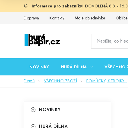
Přejít
DOVOLENÁ 8.8. - 16.8.
na
obsah
Doprava
Kontakty
Moje objednávka
Oblíbe
NOVINKY
HURÁ DÍLNA
VŠECHNO 
Domů
VŠECHNO ZBOŽÍ
POMŮCKY, STROJKY...
P
K
Přeskočit
NOVINKY
kategorie
a
o
t
HURÁ DÍLNA