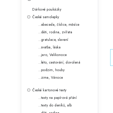
s
e
t
Dárkové poukázky
g
r
České samolepky
o
...abeceda, číslice, měsíce
a
r
...děti, rodina, zvířata
n
i
...gratulace, slavení
e
n
...svatba, láska
í
...jaro, Velikonoce
...léto, cestování, dovolená
p
...podzim, houby
a
...zima, Vánoce
n
České kartonové texty
e
...texty na papírová přání
l
...texty do deníků, alb
...děti, rodina