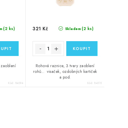
321 Kč
(2 ks)
(2 ks)
m
Skladem
 zaoblení
Rohová raznice, 3 tvary zaoblení
rohů... visaček, ozdobných kartiček
a pod.
Kód:
84094
Kód:
84515