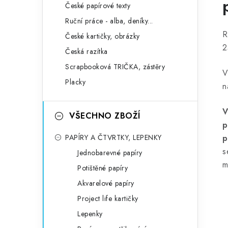
České papírové texty
Ruční práce - alba, deníky...
R
České kartičky, obrázky
2
Česká razítka
Scrapbooková TRIČKA, zástěry
V
Placky
n
V
VŠECHNO ZBOŽÍ
p
PAPÍRY A ČTVRTKY, LEPENKY
p
s
Jednobarevné papíry
m
Potištěné papíry
Akvarelové papíry
Project life kartičky
Lepenky