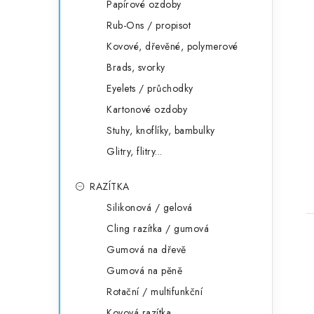
Papírové ozdoby
Rub-Ons / propisot
Kovové, dřevěné, polymerové
Brads, svorky
Eyelets / průchodky
Kartonové ozdoby
Stuhy, knoflíky, bambulky
Glitry, flitry...
RAZÍTKA
Silikonová / gelová
Cling razítka / gumová
Gumová na dřevě
Gumová na pěně
Rotační / multifunkční
Kovová razítka