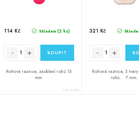
114 Kč
321 Kč
(2 ks)
Skladem
Sklade
Rohová raznice, zaoblení rohů 15
Rohová raznice, 3 tvary
mm.
rohů... 7 mm.
Kód:
81060