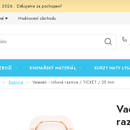
 2026... Děkujeme za pochopení!
né ♥️
Hodnocení obchodu
Obchodní podmínky
Podmínk
ZBOŽÍ
KNIHAŘSKÝ MATERIÁL
KURZY NATY LYS
Raznice
Vaessen - rohová raznice / TICKET / 25 mm
Va
ra