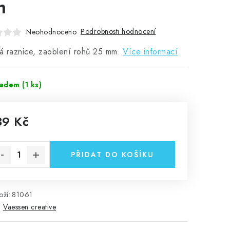
m
Podrobnosti hodnocení
Neohodnoceno
 raznice, zaoblení rohů 25 mm.
Více informací
ladem
(1 ks)
39 Kč
rná cena:
PŘIDAT DO KOŠÍKU
ží:
81061
:
Vaessen creative