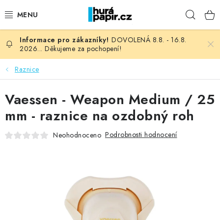
Přejít
Hleda
na
obsah
DOVOLENÁ 8.8. - 16.8.
NOVINKY
2026... Děkujeme za pochopení!
HURÁ DÍLNA
Raznice
VŠECHNO ZBOŽÍ
Vaessen - Weapon Medium / 25
mm - raznice na ozdobný roh
KNIHAŘSKÝ MATERIÁL
Podrobnosti hodnocení
Neohodnoceno
KURZY NATY LYSAK
OBLÍBENÉ ♥️
FOTORECENZE