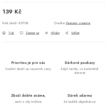
139 Kč
Měrná cena:
Kód zboží:
85708
Značka:
Vaessen creative
Tisk
Zeptat se
Hlídat
Sdílet
Prioritou je pro nás
Dárkové poukazy
kvalitní zboží za rozumné ceny
když nevíte, co konkrétně
darovat
Zboží dobře známe,
Dárek zdarma
sami z něj tvoříme
ke každé objednávce