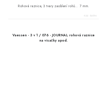
Rohová raznice, 3 tvary zaoblení rohů... 7 mm.
Kód:
84094
Vaessen - 3 v 1 / 076 - JOURNAL rohová raznice
na visačky apod.