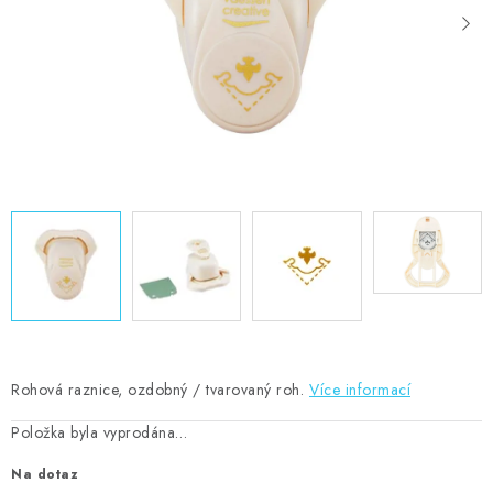
MOJE OBJEDNÁVKA
ZNAČKY
Doprava
Kontakty
Moje objednávka
Oblíbené ♥️
Hodnocení obchodu
Obchodní podmínky
Podmínky ochrany osobních údajů
Ověřování recenzí
Jak nakupovat
Rohová raznice, ozdobný / tvarovaný roh.
Více informací
Položka byla vyprodána…
Na dotaz