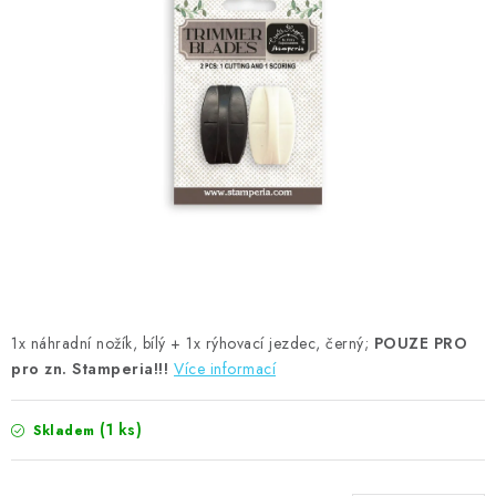
MOJE OBJEDNÁVKA
ZNAČKY
Doprava
Kontakty
Moje objednávka
Oblíbené ♥️
Hodnocení obchodu
Obchodní podmínky
Podmínky ochrany osobních údajů
Ověřování recenzí
Jak nakupovat
1x náhradní nožík, bílý + 1x rýhovací jezdec, černý;
POUZE PRO
pro zn. Stamperia!!!
Více informací
(1 ks)
Skladem