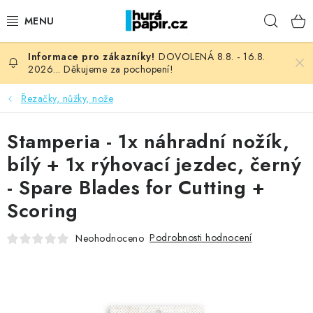
Přejít
Hleda
na
obsah
DOVOLENÁ 8.8. - 16.8.
NOVINKY
2026... Děkujeme za pochopení!
HURÁ DÍLNA
Řezačky, nůžky, nože
VŠECHNO ZBOŽÍ
Stamperia - 1x náhradní nožík,
bílý + 1x rýhovací jezdec, černý
KNIHAŘSKÝ MATERIÁL
- Spare Blades for Cutting +
Scoring
KURZY NATY LYSAK
Podrobnosti hodnocení
Neohodnoceno
OBLÍBENÉ ♥️
FOTORECENZE