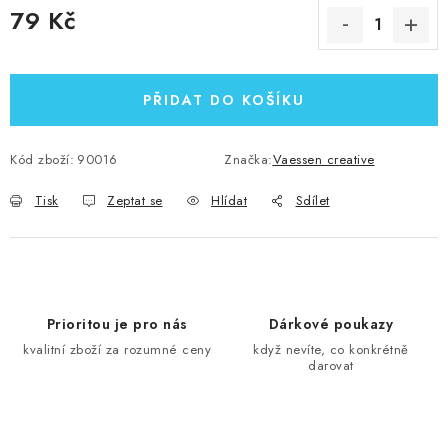
79 Kč
Měrná cena:
PŘIDAT DO KOŠÍKU
Kód zboží:
90016
Značka:
Vaessen creative
Tisk
Zeptat se
Hlídat
Sdílet
Prioritou je pro nás
Dárkové poukazy
kvalitní zboží za rozumné ceny
když nevíte, co konkrétně
darovat