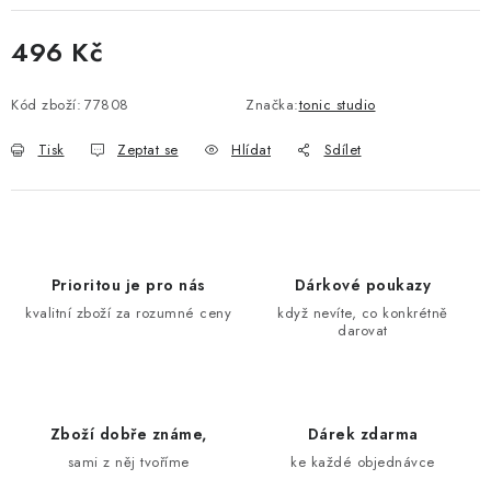
496 Kč
Měrná cena:
Kód zboží:
77808
Značka:
tonic studio
Tisk
Zeptat se
Hlídat
Sdílet
Prioritou je pro nás
Dárkové poukazy
kvalitní zboží za rozumné ceny
když nevíte, co konkrétně
darovat
Zboží dobře známe,
Dárek zdarma
sami z něj tvoříme
ke každé objednávce