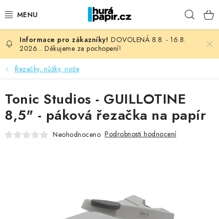
Přejít
Hleda
na
obsah
DOVOLENÁ 8.8. - 16.8.
NOVINKY
2026... Děkujeme za pochopení!
HURÁ DÍLNA
Řezačky, nůžky, nože
VŠECHNO ZBOŽÍ
Tonic Studios - GUILLOTINE
8,5" - páková řezačka na papír
KNIHAŘSKÝ MATERIÁL
Podrobnosti hodnocení
Neohodnoceno
KURZY NATY LYSAK
OBLÍBENÉ ♥️
FOTORECENZE