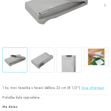
MOJE OBJEDNÁVKA
ZNAČKY
Doprava
Kontakty
Moje objednávka
Oblíbené ♥️
Hodnocení obchodu
Obchodní podmínky
Podmínky ochrany osobních údajů
Ověřování recenzí
Jak nakupovat
1 ks; mini řezačka s řecací délkou 22 cm (8 1/2")
Více informací
Položka byla vyprodána…
Na dotaz