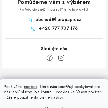
Pomůžeme vám s výběrem
i
Potřebujete s něčím poradit? Jsme tu pro vás!
s
u
obchod
@
hurapapir.cz
+420 777 707 176
Z
á
Informace pro vás
p
Používáme
cookies
, které nám umožňují poskytovat pro
a
Vás lepší služby. Na kontrolu cookies ve Vašem počítači
Doprava
Nepřehlédněte
t
můžete použít tento
online nástroj
.
Kontakty
í
Blog s nápady a návody
Facebook