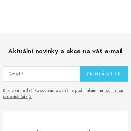
O
v
l
á
d
Aktuální novinky a akce na váš e-mail
a
c
í
E-mail
PŘIHLÁSIT SE
p
r
v
Kliknutím na tlačítko souhlasíte s našimi podmínkami na
ochranou
osobních údajů
.
k
y
v
ý
p