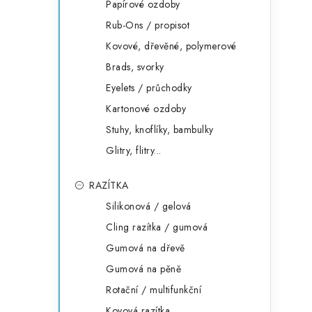
Papírové ozdoby
Rub-Ons / propisot
Kovové, dřevěné, polymerové
Brads, svorky
Eyelets / průchodky
Kartonové ozdoby
Stuhy, knoflíky, bambulky
Glitry, flitry...
RAZÍTKA
Silikonová / gelová
Cling razítka / gumová
Gumová na dřevě
Gumová na pěně
Rotační / multifunkční
Kovová razítka