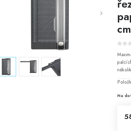
ře
pa
cm
Maximá
palcí
několi
Polož
Na do
5
Mě