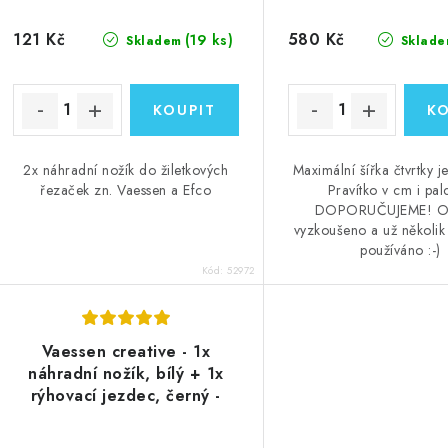
121 Kč
580 Kč
(19 ks)
Skladem
Sklade
2x náhradní nožík do žiletkových
Maximální šířka čtvrtky j
řezaček zn. Vaessen a Efco
Pravítko v cm i pal
DOPORUČUJEME! O
vyzkoušeno a už několik
používáno :-)
Kód:
52972
Vaessen creative - 1x
náhradní nožík, bílý + 1x
rýhovací jezdec, černý -
Spare Blades for Cutting +
Scoring