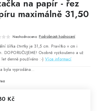
začka na papír - řez
píru maximálně 31,50
Podrobnosti hodnocení
Neohodnoceno
lní šířka čtvrtky je 31,5 cm. Pravítko v cm i
ch. DOPORUČUJEME! Osobně vyzkoušeno a už
k let denně používáno :-)
Více informací
ka byla vyprodána…
taz
80 Kč
rná cena: