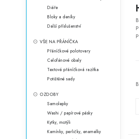
Diáře
Bloky a deníky
B
Další příslušenství
P
P
VŠE NA PŘÁNÍČKA
Přáníčkové polotovary
Celofánové obaly
Textová přáníčková razítka
Potištěné sady
B
OZDOBY
Samolepky
Washi / papírové pásky
Kytky, motýli
Kamínky, perličky, enamelky