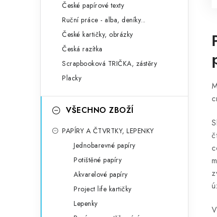
České papírové texty
Ruční práce - alba, deníky...
České kartičky, obrázky
Česká razítka
Scrapbooková TRIČKA, zástěry
Placky
M
c
VŠECHNO ZBOŽÍ
S
PAPÍRY A ČTVRTKY, LEPENKY
č
Jednobarevné papíry
c
Potištěné papíry
m
z
Akvarelové papíry
ú
Project life kartičky
Lepenky
V