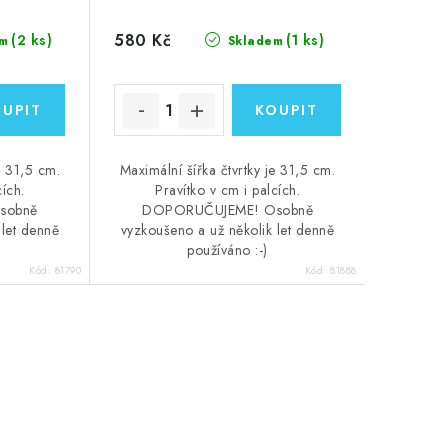
580 Kč
(2 ks)
(1 ks)
m
Skladem
e 31,5 cm.
Maximální šířka čtvrtky je 31,5 cm.
cích.
Pravítko v cm i palcích.
sobně
DOPORUČUJEME! Osobně
 let denně
vyzkoušeno a už několik let denně
používáno :-)
Kód:
81790
Kód:
81888