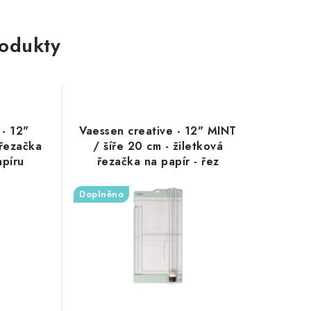
rodukty
 - 12"
Vaessen creative - 12" MINT
řezačka
/ šíře 20 cm - žiletková
apíru
řezačka na papír - řez
0 cm
papíru maximálně 31,50 cm
Doplněno