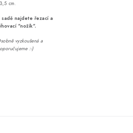
3,5 cm.
 sadě najdete řezací a
ýhovací "nožík".
sobně vyzkoušená a
oporučujeme :-)