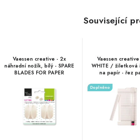
Související p
Vaessen creative - 2x
Vaessen creative
náhradní nožík, bílý - SPARE
WHITE / žiletková 
BLADES FOR PAPER
na papír - řez p
TRIMMER
maximálně 31,5
Doplněno