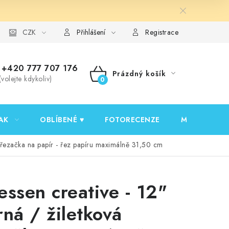
y ochrany osobních údajů
CZK
Ověřování recenzí
Jak nakupovat
Přihlášení
Registrace
+420 777 707 176
Prázdný košík
(volejte kdykoliv)
NÁKUPNÍ
KOŠÍK
AK
OBLÍBENÉ ♥️
FOTORECENZE
MOJE OBJED
á řezačka na papír - řez papíru maximálně 31,50 cm
essen creative - 12"
rná / žiletková