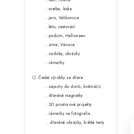
...svatba, láska
...jaro, Velikonoce
...léto, cestování
...podzim, Halloween
...zima, Vánoce
...ozdoby, obrázky
...rámečky
České výrobky ze dřeva
...zápichy do dortů, květináčů
...dřevěné magnetky
...3D prostorové projekty
...rámečky na fotografie
... dřevěné obrázky, krátké texty