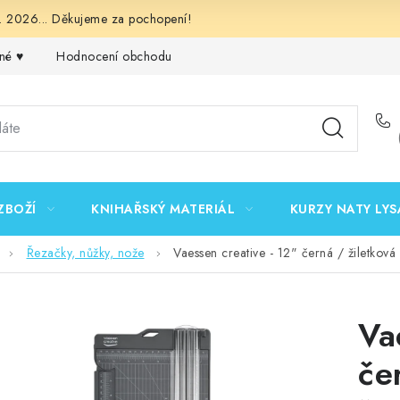
 2026... Děkujeme za pochopení!
né ♥️
Hodnocení obchodu
Obchodní podmínky
Podmínk
ZBOŽÍ
KNIHAŘSKÝ MATERIÁL
KURZY NATY LYS
Řezačky, nůžky, nože
Vaessen creative - 12" černá / žiletkov
Va
če