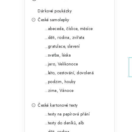
s
e
t
Dárkové poukázky
g
r
České samolepky
o
...abeceda, číslice, měsíce
a
r
...děti, rodina, zvířata
n
i
...gratulace, slavení
e
n
...svatba, láska
í
...jaro, Velikonoce
...léto, cestování, dovolená
p
...podzim, houby
a
...zima, Vánoce
n
České kartonové texty
e
...texty na papírová přání
l
...texty do deníků, alb
...děti, rodina