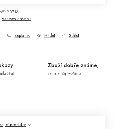
ží:
90716
:
Vaessen creative
k
Zeptat se
Hlídat
Sdílet
ukazy
Zboží dobře známe,
onkrétně
sami z něj tvoříme
sející produkty