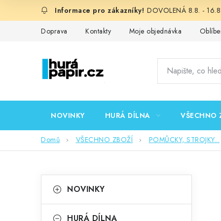
Přejít
DOVOLENÁ 8.8. - 16.8.
na
obsah
Doprava
Kontakty
Moje objednávka
Oblíbe
NOVINKY
HURÁ DÍLNA
VŠECHNO 
Domů
VŠECHNO ZBOŽÍ
POMŮCKY, STROJKY...
P
K
Přeskočit
NOVINKY
kategorie
a
o
t
HURÁ DÍLNA