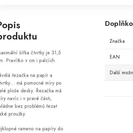
Popis
Doplňko
produktu
Značka
aximální šířka čtvrtky je 31,5
EAN
m. Pravítko v cm i palcích.
Další možn
kvělá řezačka na papír a
tvrtky... má pomocné míry po
elé ploše desky. Řezačka má
íry navíc i v pravé části,
vládne bez problémů řezat
zké proužky.
ýklopné rameno na papíry do