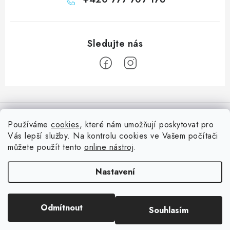
Z
á
Informace pro vás
p
Používáme
cookies
, které nám umožňují poskytovat pro
a
Vás lepší služby. Na kontrolu cookies ve Vašem počítači
Doprava
Nepřehlédněte
t
můžete použít tento
online nástroj
.
Kontakty
í
Blog s nápady a návody
Facebook
Nastavení
Moje objednávka
Slovník pojmů, české návody
Oblíbené ♥️
Copyright 2026
HuráPapír.cz
. Všechna práva vyhrazena.
Upravit nastavení
Hurá TÝM
Odmítnout
Souhlasím
cookies
Hodnocení obchodu
Reklamace a vrácení zboží
Vytvořil Shoptet