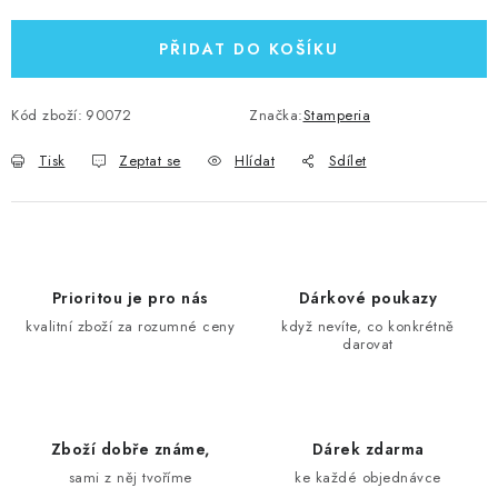
PŘIDAT DO KOŠÍKU
Kód zboží:
90072
Značka:
Stamperia
Tisk
Zeptat se
Hlídat
Sdílet
Prioritou je pro nás
Dárkové poukazy
kvalitní zboží za rozumné ceny
když nevíte, co konkrétně
darovat
Zboží dobře známe,
Dárek zdarma
sami z něj tvoříme
ke každé objednávce