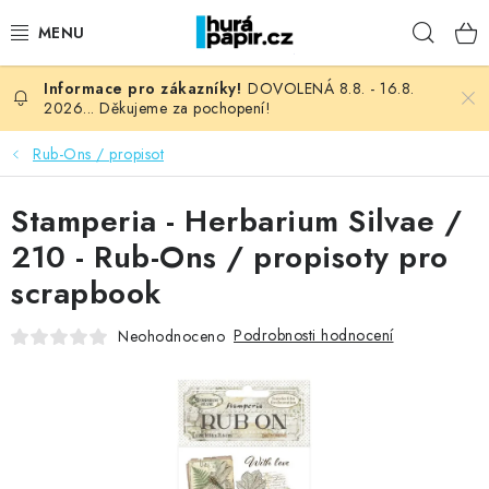
Přejít
Hleda
na
obsah
DOVOLENÁ 8.8. - 16.8.
NOVINKY
2026... Děkujeme za pochopení!
HURÁ DÍLNA
Rub-Ons / propisot
VŠECHNO ZBOŽÍ
Stamperia - Herbarium Silvae /
210 - Rub-Ons / propisoty pro
KNIHAŘSKÝ MATERIÁL
scrapbook
KURZY NATY LYSAK
Podrobnosti hodnocení
Neohodnoceno
OBLÍBENÉ ♥️
FOTORECENZE