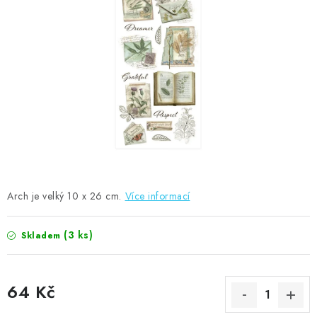
MOJE OBJEDNÁVKA
ZNAČKY
Doprava
Kontakty
Moje objednávka
Oblíbené ♥️
Hodnocení obchodu
Obchodní podmínky
Podmínky ochrany osobních údajů
Ověřování recenzí
Jak nakupovat
Arch je velký 10 x 26 cm.
Více informací
(3 ks)
Skladem
64 Kč
Měrná cena: