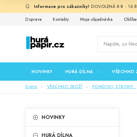
Přejít
DOVOLENÁ 8.8. - 16.8.
na
obsah
Doprava
Kontakty
Moje objednávka
Oblíbe
NOVINKY
HURÁ DÍLNA
VŠECHNO 
Domů
VŠECHNO ZBOŽÍ
POMŮCKY, STROJKY...
P
K
Přeskočit
NOVINKY
kategorie
a
o
t
HURÁ DÍLNA