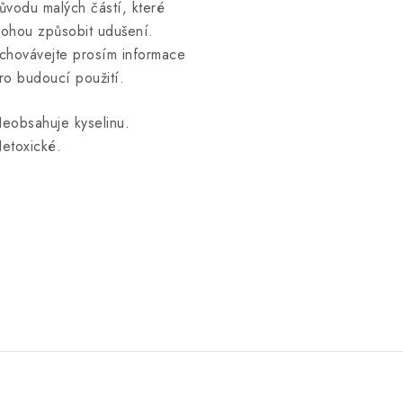
ůvodu malých částí, které
ohou způsobit udušení.
chovávejte prosím informace
ro budoucí použití.
eobsahuje kyselinu.
etoxické.