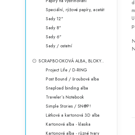
Papíry na vystřihování
d
Speciální, rýžové papíry, acetát
m
U
Sady 12"
p
Sady 8"
Sady 6"
N
Sady / ostatní
N
SCRAPBOOKOVÁ ALBA, BLOKY...
Project Life / D-RING
Post Bound / šroubová alba
Snapload binding alba
Traveler´s Notebook
Simple Stories / SN@P!
Látková a kartonová 3D alba
Kartonová alba - klasika
Kartonová alba - různé tvary