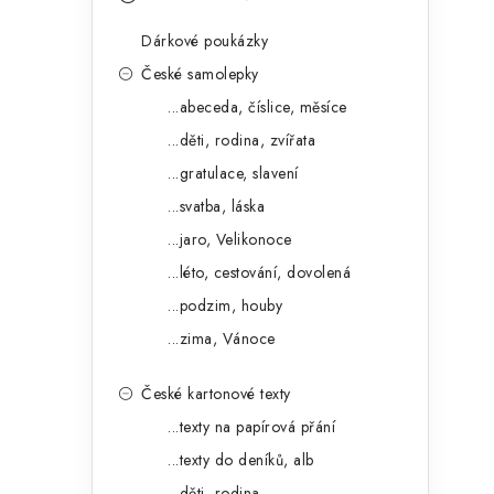
s
e
t
Dárkové poukázky
g
r
České samolepky
o
...abeceda, číslice, měsíce
a
r
...děti, rodina, zvířata
n
i
...gratulace, slavení
e
n
...svatba, láska
í
...jaro, Velikonoce
...léto, cestování, dovolená
p
...podzim, houby
a
...zima, Vánoce
n
České kartonové texty
e
...texty na papírová přání
l
...texty do deníků, alb
...děti, rodina