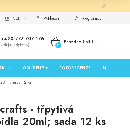
y ochrany osobních údajů
CZK
Ověřování recenzí
Jak nakupovat
Přihlášení
Registrace
+420 777 707 176
Prázdný košík
(volejte kdykoliv)
NÁKUPNÍ
KOŠÍK
AK
OBLÍBENÉ ♥️
FOTORECENZE
MOJE OBJED
a 20ml; sada 12 ks
crafts - třpytivá
pidla 20ml; sada 12 ks