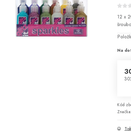
12 x 2
šroubo
Polož
Na do
3
Mě
30
Kód zbo
Značka
Tis