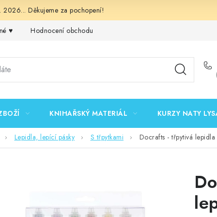
 2026... Děkujeme za pochopení!
né ♥️
Hodnocení obchodu
Obchodní podmínky
Podmínk
ZBOŽÍ
KNIHAŘSKÝ MATERIÁL
KURZY NATY LYS
Lepidla, lepící pásky
S třpytkami
Docrafts - třpytivá lepidl
Do
le