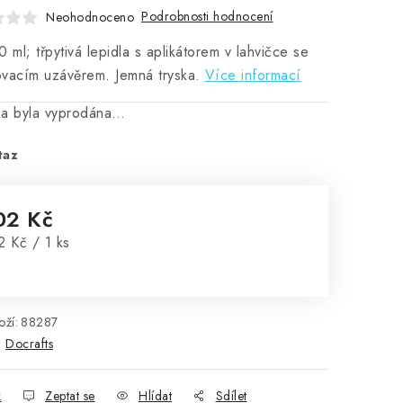
Podrobnosti hodnocení
Neohodnoceno
0 ml; třpytivá lepidla s aplikátorem v lahvičce se
vacím uzávěrem. Jemná tryska.
Více informací
ka byla vyprodána…
taz
02 Kč
rná cena:
2 Kč / 1 ks
ží:
88287
:
Docrafts
k
Zeptat se
Hlídat
Sdílet