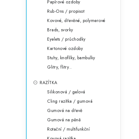
Papírové ozdoby
Rub-Ons / propisot
Kovové, dřevěné, polymerové
Brads, svorky
Eyelets / průchodky
Kartonové ozdoby
Stuhy, knoflíky, bambulky
Glitry, flitry...
RAZÍTKA
Silikonová / gelová
Cling razítka / gumová
Gumová na dřevě
Gumová na pěně
Rotační / multifunkční
Kovová razítka