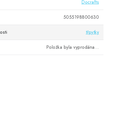
Docrafts
5055198800630
osti
třpytky
Položka byla vyprodána…