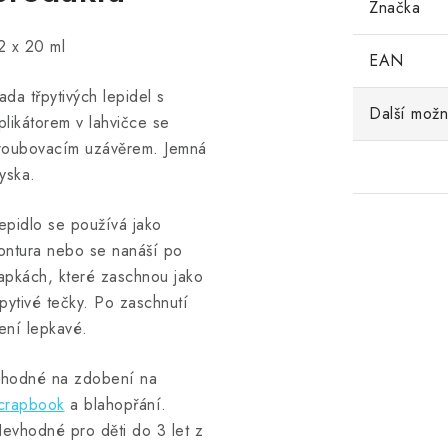
Značka
2 x 20 ml
EAN
ada třpytivých lepidel s
Další možn
plikátorem v lahvičce se
roubovacím uzávěrem. Jemná
ryska.
epidlo se používá jako
ontura nebo se nanáší po
apkách, které zaschnou jako
řpytivé tečky. Po zaschnutí
ení lepkavé.
hodné na zdobení na
crapbook
a blahopřání.
evhodné pro děti do 3 let z