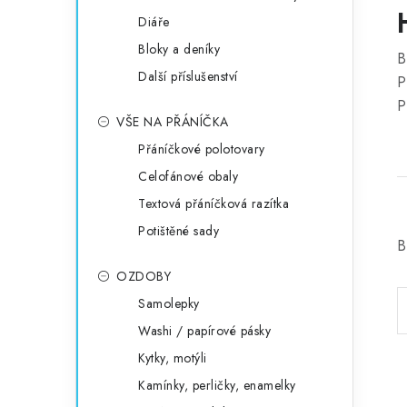
Diáře
Bloky a deníky
B
Další příslušenství
P
P
VŠE NA PŘÁNÍČKA
Přáníčkové polotovary
Celofánové obaly
Textová přáníčková razítka
Potištěné sady
B
OZDOBY
Samolepky
Washi / papírové pásky
Kytky, motýli
Kamínky, perličky, enamelky