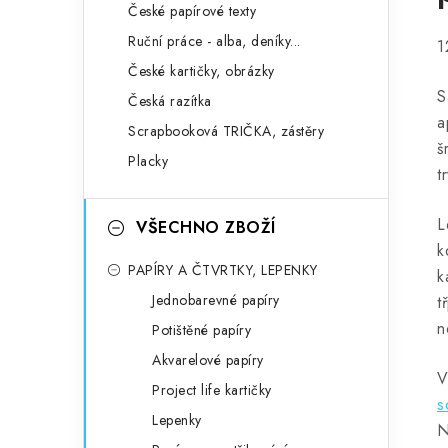
České papírové texty
Ruční práce - alba, deníky...
1
České kartičky, obrázky
S
Česká razítka
a
Scrapbooková TRIČKA, zástěry
š
Placky
t
L
VŠECHNO ZBOŽÍ
k
PAPÍRY A ČTVRTKY, LEPENKY
k
Jednobarevné papíry
t
n
Potištěné papíry
Akvarelové papíry
V
Project life kartičky
s
Lepenky
N