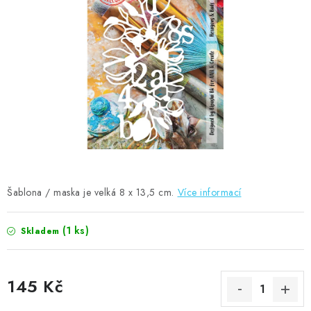
MOJE OBJEDNÁVKA
ZNAČKY
Doprava
Kontakty
Moje objednávka
Oblíbené ♥️
Hodnocení obchodu
Obchodní podmínky
Podmínky ochrany osobních údajů
Ověřování recenzí
Jak nakupovat
Šablona / maska je velká 8 x 13,5 cm.
Více informací
(1 ks)
Skladem
145 Kč
Měrná cena: