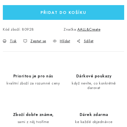
PŘIDAT DO KOŠÍKU
Kód zboží:
80928
Značka:
AALL&Create
Tisk
Zeptat se
Hlídat
Sdílet
Prioritou je pro nás
Dárkové poukazy
kvalitní zboží za rozumné ceny
když nevíte, co konkrétně
darovat
Zboží dobře známe,
Dárek zdarma
sami z něj tvoříme
ke každé objednávce