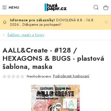
Přejít
Hleda
na
obsah
DOVOLENÁ 8.8. - 16.8.
NOVINKY
2026... Děkujeme za pochopení!
HURÁ DÍLNA
Šablony, masky a formy
VŠECHNO ZBOŽÍ
AALL&Create - #128 /
HEXAGONS & BUGS - plastová
KNIHAŘSKÝ MATERIÁL
šablona, maska
KURZY NATY LYSAK
Podrobnosti hodnocení
Neohodnoceno
OBLÍBENÉ ♥️
FOTORECENZE