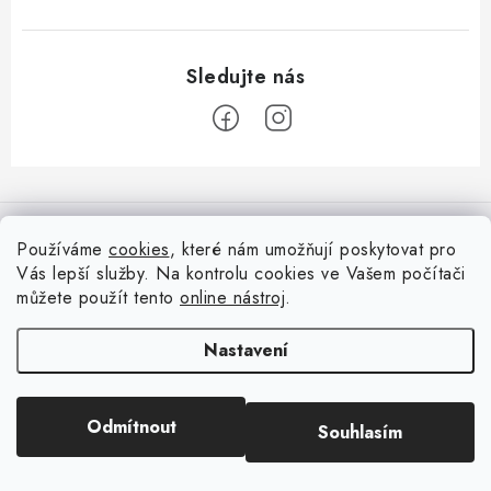
Z
á
Informace pro vás
p
Používáme
cookies
, které nám umožňují poskytovat pro
a
Vás lepší služby. Na kontrolu cookies ve Vašem počítači
Doprava
Nepřehlédněte
t
můžete použít tento
online nástroj
.
Kontakty
í
Blog s nápady a návody
Facebook
Nastavení
Moje objednávka
Slovník pojmů, české návody
Oblíbené ♥️
Copyright 2026
HuráPapír.cz
. Všechna práva vyhrazena.
Upravit nastavení
Hurá TÝM
Odmítnout
Souhlasím
cookies
Hodnocení obchodu
Reklamace a vrácení zboží
Vytvořil Shoptet
Obchodní podmínky