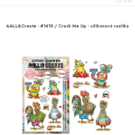
Kód:
90588
AALL&Create - #1410 / Crack Me Up - silikonová razítka