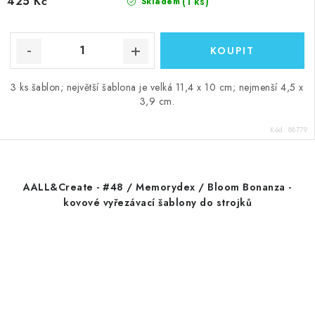
425 Kč
(1 ks)
Skladem
3 ks šablon; největší šablona je velká 11,4 x 10 cm; nejmenší 4,5 x
3,9 cm.
Kód:
88779
AALL&Create - #48 / Memorydex / Bloom Bonanza -
kovové vyřezávací šablony do strojků