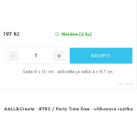
197 Kč
(2 ks)
Skladem
Sada 8 x 13 cm; policistka je velká 4 x 9,7 cm.
Kód:
88678
AALL&Create - #783 / Party Time Dee - silikonová razítka