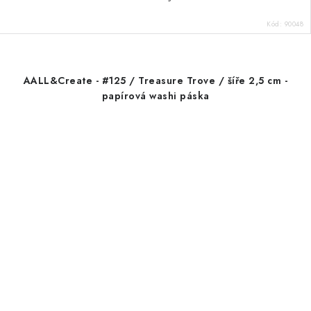
Kód:
90048
AALL&Create - #125 / Treasure Trove / šíře 2,5 cm -
papírová washi páska