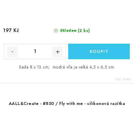
197 Kč
(2 ks)
Skladem
Sada 8 x 13 cm; modrá víla je velká 4,5 x 6,5 cm.
Kód:
88682
AALL&Create - #850 / Fly with me - silikonová razítka