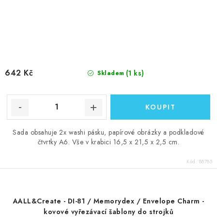
642 Kč
(1 ks)
Skladem
Sada obsahuje 2x washi pásku, papírové obrázky a podkladové
čtvrtky A6. Vše v krabici 16,5 x 21,5 x 2,5 cm.
Kód:
88785
AALL&Create - DI-81 / Memorydex / Envelope Charm -
kovové vyřezávací šablony do strojků