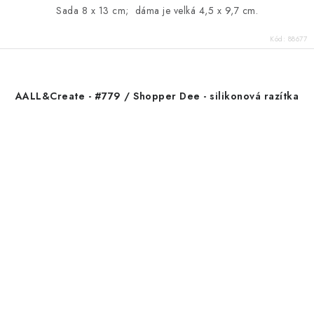
Sada 8 x 13 cm; dáma je velká 4,5 x 9,7 cm.
Kód:
88677
AALL&Create - #779 / Shopper Dee - silikonová razítka