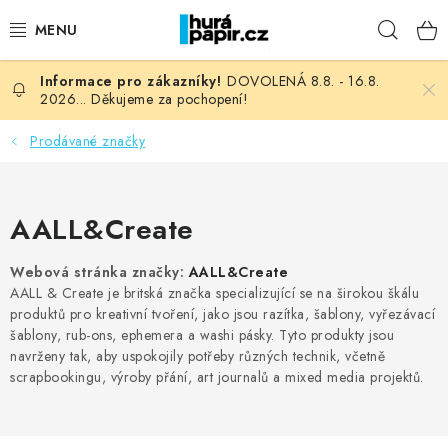
Přejít
Hleda
na
obsah
DOVOLENÁ 8.8. - 16.8.
NOVINKY
2026... Děkujeme za pochopení!
HURÁ DÍLNA
Prodávané značky
VŠECHNO ZBOŽÍ
AALL&Create
KNIHAŘSKÝ MATERIÁL
Webová stránka značky:
AALL&Create
AALL & Create je britská značka specializující se na širokou škálu
KURZY NATY LYSAK
produktů pro kreativní tvoření, jako jsou razítka, šablony, vyřezávací
šablony, rub-ons, ephemera a washi pásky.
Tyto produkty jsou
OBLÍBENÉ ♥️
navrženy tak, aby uspokojily potřeby různých technik, včetně
scrapbookingu, výroby přání, art journalů a mixed media projektů.
FOTORECENZE