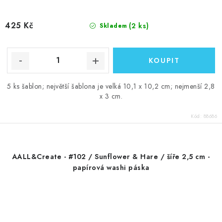
425 Kč
(2 ks)
Skladem
5 ks šablon; největší šablona je velká 10,1 x 10,2 cm; nejmenší 2,8
x 3 cm.
Kód:
88686
AALL&Create - #102 / Sunflower & Hare / šíře 2,5 cm -
papírová washi páska