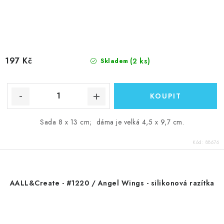
197 Kč
(2 ks)
Skladem
Sada 8 x 13 cm; dáma je velká 4,5 x 9,7 cm.
Kód:
88676
AALL&Create - #1220 / Angel Wings - silikonová razítka