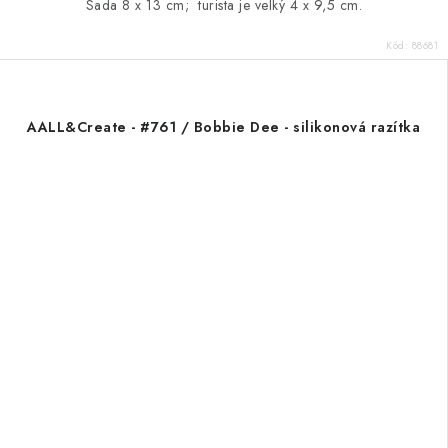
Sada 8 x 13 cm; turista je velký 4 x 9,5 cm.
Kód:
88681
AALL&Create - #761 / Bobbie Dee - silikonová razítka