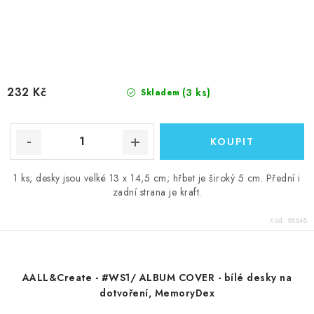
232 Kč
(3 ks)
Skladem
1 ks; desky jsou velké 13 x 14,5 cm; hřbet je široký 5 cm. Přední i
zadní strana je kraft.
Kód:
88648
AALL&Create - #WS1/ ALBUM COVER - bílé desky na
dotvoření, MemoryDex