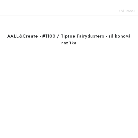
Kód:
88683
AALL&Create - #1100 / Tiptoe Fairydusters - silikonová
razítka