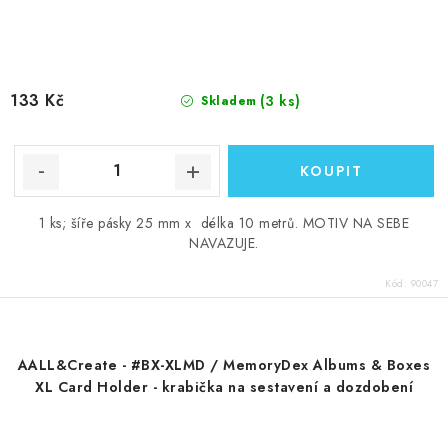
133 Kč
(3 ks)
Skladem
1 ks; šíře pásky 25 mm x délka 10 metrů. MOTIV NA SEBE
NAVAZUJE.
Kód:
90047
AALL&Create - #BX-XLMD / MemoryDex Albums & Boxes
XL Card Holder - krabička na sestavení a dozdobení