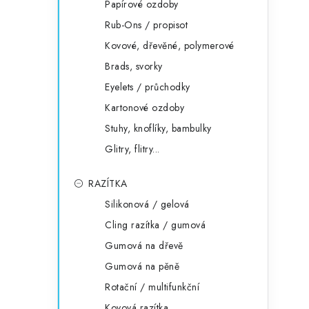
Papírové ozdoby
Rub-Ons / propisot
Kovové, dřevěné, polymerové
Brads, svorky
Eyelets / průchodky
Kartonové ozdoby
Stuhy, knoflíky, bambulky
Glitry, flitry...
RAZÍTKA
Silikonová / gelová
Cling razítka / gumová
Gumová na dřevě
Gumová na pěně
Rotační / multifunkční
Kovová razítka