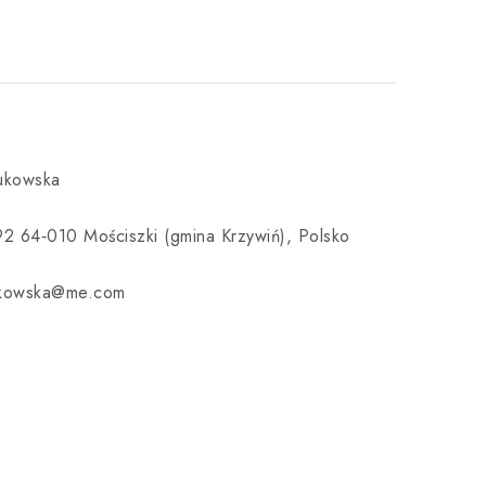
Bukowska
92 64‑010 Mościszki (gmina Krzywiń), Polsko
ukowska@me.com