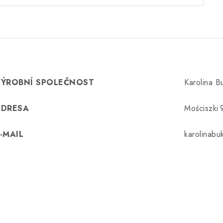
VÝROBNÍ SPOLEČNOST
Karolina 
ADRESA
Mościszki 
-MAIL
karolinab