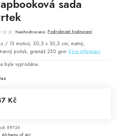
rapbooková sada
vrtek
Podrobnosti hodnocení
Neohodnoceno
ks / 13 motivů; 30,5 x 30,5 cm; matný,
ranný potisk, gramáž 250 gsm
Více informací
ka byla vyprodána…
taz
87 Kč
rná cena:
ží:
89726
:
Alchemy of Art