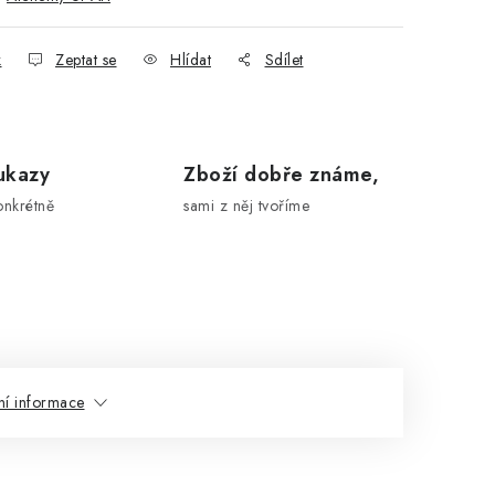
k
Zeptat se
Hlídat
Sdílet
ukazy
Zboží dobře známe,
onkrétně
sami z něj tvoříme
ní informace