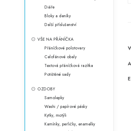
Diáře
Bloky a deníky
Další příslušenství
VŠE NA PŘÁNÍČKA
Přáníčkové polotovary
Celofánové obaly
Textová přáníčková razítka
Potištěné sady
E
OZDOBY
Samolepky
Washi / papírové pásky
Kytky, motýli
Kamínky, perličky, enamelky