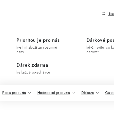
Tis
Prioritou je pro nás
Dárkové po
kvalitní zboží za rozumné
když nevíte, co k
ceny
darovat
Dárek zdarma
ke každé objednávce
Popis produktu
Hodnocení produktu
Diskuze
Ostat