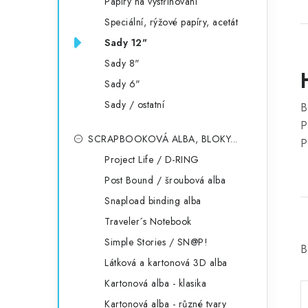
Papíry na vystřihování
Speciální, rýžové papíry, acetát
Sady 12"
Sady 8"
Sady 6"
Sady / ostatní
B
P
SCRAPBOOKOVÁ ALBA, BLOKY...
P
Project Life / D-RING
Post Bound / šroubová alba
Snapload binding alba
Traveler´s Notebook
Simple Stories / SN@P!
B
Látková a kartonová 3D alba
Kartonová alba - klasika
Kartonová alba - různé tvary