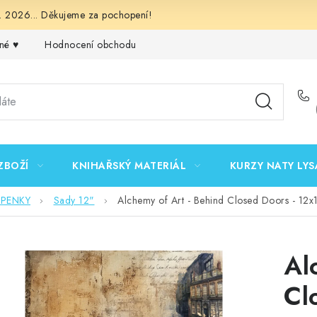
 2026... Děkujeme za pochopení!
né ♥️
Hodnocení obchodu
Obchodní podmínky
Podmínk
ZBOŽÍ
KNIHAŘSKÝ MATERIÁL
KURZY NATY LYS
EPENKY
Sady 12"
Alchemy of Art - Behind Closed Doors - 12x
Al
Cl