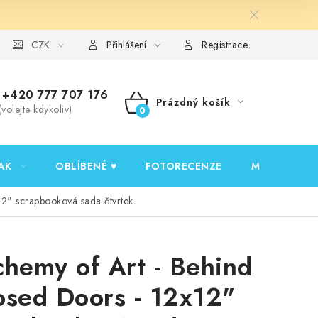
y ochrany osobních údajů
CZK
Ověřování recenzí
Jak nakupovat
Přihlášení
Registrace
+420 777 707 176
Prázdný košík
(volejte kdykoliv)
NÁKUPNÍ
KOŠÍK
AK
OBLÍBENÉ ♥️
FOTORECENZE
MOJE OBJED
12" scrapbooková sada čtvrtek
chemy of Art - Behind
osed Doors - 12x12"