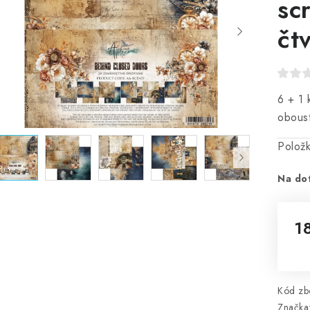
sc
čt
6 + 1 
oboust
Polož
Na do
1
Mě
Kód zbo
Značka