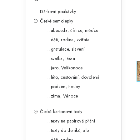
s
e
t
Dárkové poukázky
g
r
České samolepky
o
...abeceda, číslice, měsíce
a
r
...děti, rodina, zvířata
n
i
...gratulace, slavení
e
n
...svatba, láska
í
...jaro, Velikonoce
...léto, cestování, dovolená
p
...podzim, houby
a
...zima, Vánoce
n
České kartonové texty
e
...texty na papírová přání
l
...texty do deníků, alb
...děti, rodina