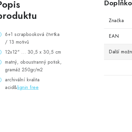
Popis
Doplňko
produktu
Značka
6+1 scrapbooková čtvrtka
EAN
/ 13 motivů
Další možn
12x12" ... 30,5 x 30,5 cm
matný, oboustranný potisk,
gramáž 250gr/m2
archivální kvalita
acid&
lignin free