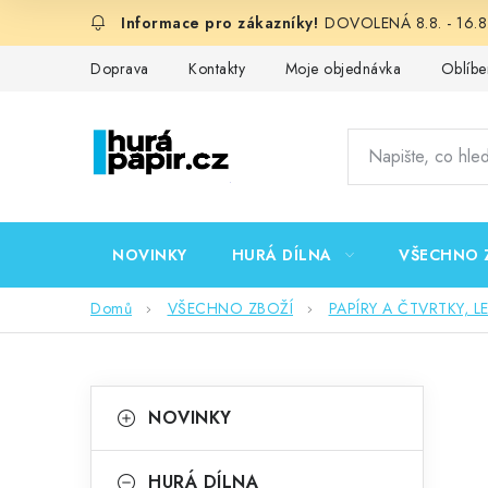
Přejít
DOVOLENÁ 8.8. - 16.8.
na
obsah
Doprava
Kontakty
Moje objednávka
Oblíbe
NOVINKY
HURÁ DÍLNA
VŠECHNO 
Domů
VŠECHNO ZBOŽÍ
PAPÍRY A ČTVRTKY, L
P
K
Přeskočit
NOVINKY
kategorie
a
o
t
HURÁ DÍLNA