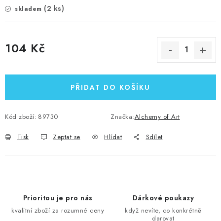
(2 ks)
skladem
104 Kč
Měrná cena:
PŘIDAT DO KOŠÍKU
Kód zboží:
89730
Značka:
Alchemy of Art
Tisk
Zeptat se
Hlídat
Sdílet
Prioritou je pro nás
Dárkové poukazy
kvalitní zboží za rozumné ceny
když nevíte, co konkrétně
darovat