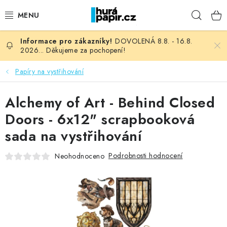
Přejít
Hleda
na
obsah
DOVOLENÁ 8.8. - 16.8.
NOVINKY
2026... Děkujeme za pochopení!
HURÁ DÍLNA
Papíry na vystřihování
VŠECHNO ZBOŽÍ
Alchemy of Art - Behind Closed
Doors - 6x12" scrapbooková
KNIHAŘSKÝ MATERIÁL
sada na vystřihování
KURZY NATY LYSAK
Podrobnosti hodnocení
Neohodnoceno
OBLÍBENÉ ♥️
FOTORECENZE