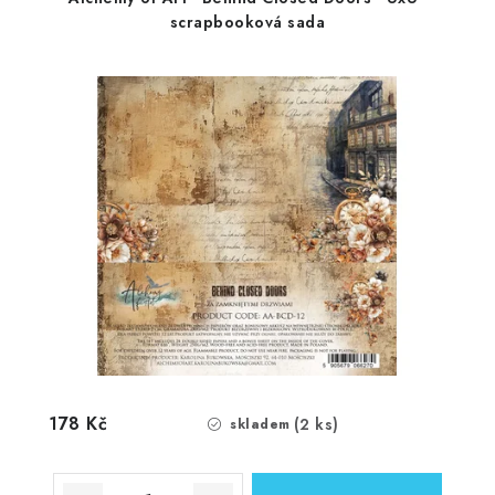
scrapbooková sada
178 Kč
(2 ks)
skladem