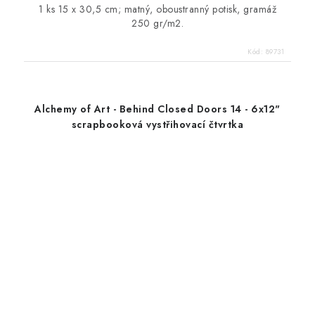
1 ks 15 x 30,5 cm; matný, oboustranný potisk, gramáž
250 gr/m2.
Kód:
89731
Alchemy of Art - Behind Closed Doors 14 - 6x12"
scrapbooková vystřihovací čtvrtka