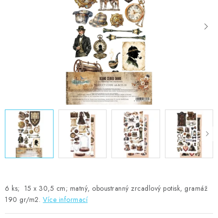
MOJE OBJEDNÁVKA
ZNAČKY
Doprava
Kontakty
Moje objednávka
Oblíbené ♥️
Hodnocení obchodu
Obchodní podmínky
Podmínky ochrany osobních údajů
Ověřování recenzí
Jak nakupovat
6 ks; 15 x 30,5 cm; matný, oboustranný zrcadlový potisk, gramáž
190 gr/m2.
Více informací