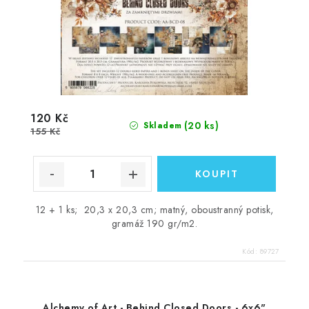
120 Kč
(20 ks)
Skladem
155 Kč
12 + 1 ks; 20,3 x 20,3 cm; matný, oboustranný potisk,
gramáž 190 gr/m2.
Kód:
89727
Alchemy of Art - Behind Closed Doors - 6x6"