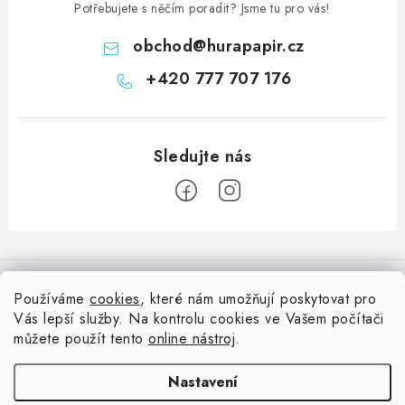
Potřebujete s něčím poradit? Jsme tu pro vás!
obchod
@
hurapapir.cz
+420 777 707 176
Z
á
Informace pro vás
p
Používáme
cookies
, které nám umožňují poskytovat pro
a
Vás lepší služby. Na kontrolu cookies ve Vašem počítači
Doprava
Nepřehlédněte
t
můžete použít tento
online nástroj
.
Kontakty
í
Blog s nápady a návody
Facebook
Nastavení
Moje objednávka
Slovník pojmů, české návody