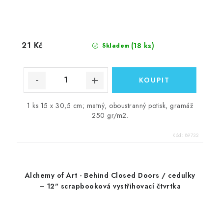
21 Kč
(18 ks)
Skladem
1 ks 15 x 30,5 cm; matný, oboustranný potisk, gramáž
250 gr/m2.
Kód:
89732
Alchemy of Art - Behind Closed Doors / cedulky
– 12" scrapbooková vystřihovací čtvrtka