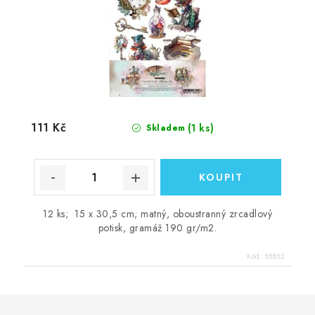
111 Kč
(1 ks)
Skladem
12 ks; 15 x 30,5 cm; matný, oboustranný zrcadlový
potisk, gramáž 190 gr/m2.
Kód:
85852