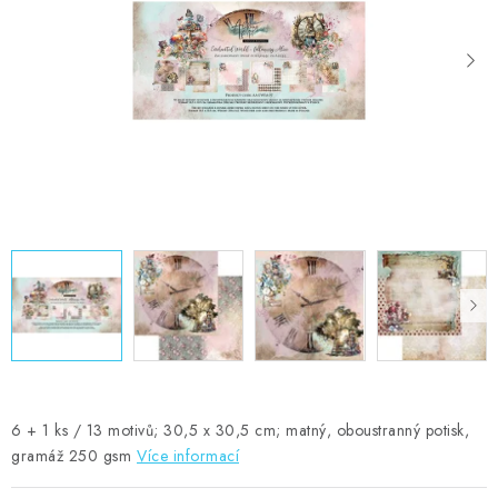
MOJE OBJEDNÁVKA
ZNAČKY
Doprava
Kontakty
Moje objednávka
Oblíbené ♥️
Hodnocení obchodu
Obchodní podmínky
Podmínky ochrany osobních údajů
Ověřování recenzí
Jak nakupovat
6 + 1 ks / 13 motivů; 30,5 x 30,5 cm; matný, oboustranný potisk,
gramáž 250 gsm
Více informací