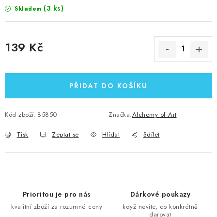
(3 ks)
Skladem
139 Kč
Měrná cena:
PŘIDAT DO KOŠÍKU
Kód zboží:
85850
Značka:
Alchemy of Art
Tisk
Zeptat se
Hlídat
Sdílet
Prioritou je pro nás
Dárkové poukazy
kvalitní zboží za rozumné ceny
když nevíte, co konkrétně
darovat