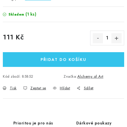
(1 ks)
Skladem
111 Kč
Měrná cena:
PŘIDAT DO KOŠÍKU
Kód zboží:
85852
Značka:
Alchemy of Art
Tisk
Zeptat se
Hlídat
Sdílet
Prioritou je pro nás
Dárkové poukazy