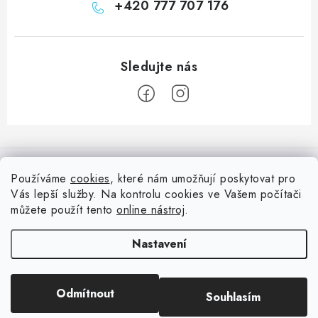
+420 777 707 176
Z
á
Informace pro vás
p
Používáme
cookies
, které nám umožňují poskytovat pro
a
Vás lepší služby. Na kontrolu cookies ve Vašem počítači
Doprava
Nepřehlédněte
t
můžete použít tento
online nástroj
.
Kontakty
í
Blog s nápady a návody
Facebook
Nastavení
Moje objednávka
Slovník pojmů, české návody
Oblíbené ♥️
Copyright 2026
HuráPapír.cz
. Všechna práva vyhrazena.
Upravit nastavení
Hurá TÝM
Odmítnout
Souhlasím
cookies
Hodnocení obchodu
Reklamace a vrácení zboží
Vytvořil Shoptet