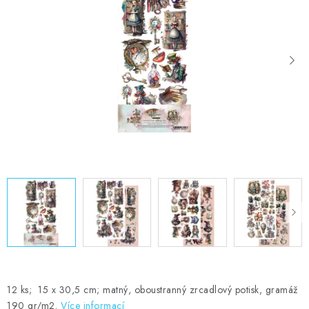
MOJE OBJEDNÁVKA
ZNAČKY
Doprava
Kontakty
Moje objednávka
Oblíbené ♥️
Hodnocení obchodu
Obchodní podmínky
Podmínky ochrany osobních údajů
Ověřování recenzí
Jak nakupovat
12 ks; 15 x 30,5 cm; matný, oboustranný zrcadlový potisk, gramáž
190 gr/m2.
Více informací