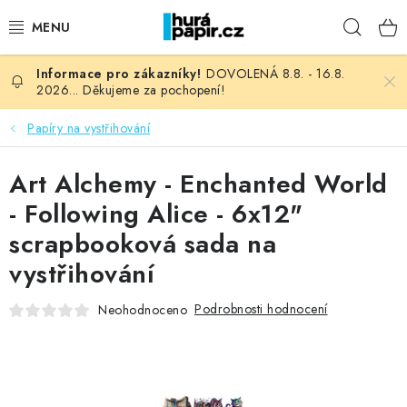
Přejít
Hleda
na
obsah
DOVOLENÁ 8.8. - 16.8.
NOVINKY
2026... Děkujeme za pochopení!
HURÁ DÍLNA
Papíry na vystřihování
VŠECHNO ZBOŽÍ
Art Alchemy - Enchanted World
- Following Alice - 6x12"
KNIHAŘSKÝ MATERIÁL
scrapbooková sada na
vystřihování
KURZY NATY LYSAK
Podrobnosti hodnocení
Neohodnoceno
OBLÍBENÉ ♥️
FOTORECENZE