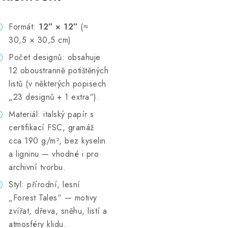
Formát:
12″ × 12″
(≈
30,5 × 30,5 cm)
Počet designů: obsahuje
12 oboustranně potištěných
listů (v některých popisech
„23 designů + 1 extra“).
Materiál: italský papír s
certifikací FSC, gramáž
cca 190 g/m², bez kyselin
a ligninu — vhodné i pro
archivní tvorbu.
Styl: přírodní, lesní
„Forest Tales“ — motivy
zvířat, dřeva, sněhu, listí a
atmosféry klidu.