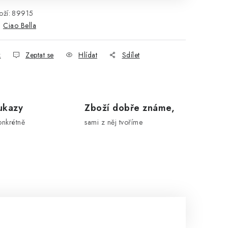
ží:
89915
:
Ciao Bella
k
Zeptat se
Hlídat
Sdílet
ukazy
Zboží dobře známe,
onkrétně
sami z něj tvoříme