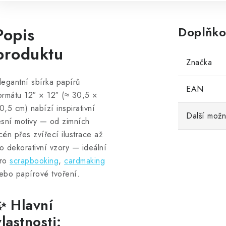
Popis
Doplňko
produktu
Značka
legantní sbírka papírů
EAN
ormátu 12″ × 12″ (≈ 30,5 ×
0,5 cm) nabízí inspirativní
Další možn
esní motivy — od zimních
cén přes zvířecí ilustrace až
o dekorativní vzory — ideální
ro
scrapbooking
,
cardmaking
ebo papírové tvoření.
✨ Hlavní
vlastnosti: