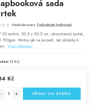
rapbooková sada
vrtek
Podrobnosti hodnocení
Neohodnoceno
/ 23 motivů; 30,5 x 30,5 cm; oboustranný potisk,
 190gsm. Motivy jak na pozadí, tak obrázky k
ení.
Více informací
ladem
(2 ks)
84 Kč
rná cena:
PŘIDAT DO KOŠÍKU