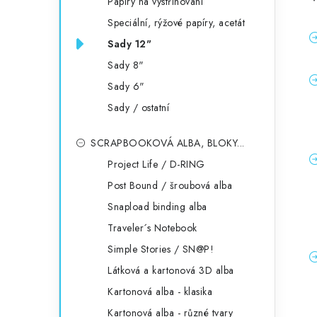
Papíry na vystřihování
Speciální, rýžové papíry, acetát
Sady 12"
Sady 8"
Sady 6"
Sady / ostatní
SCRAPBOOKOVÁ ALBA, BLOKY...
Project Life / D-RING
Post Bound / šroubová alba
Snapload binding alba
Traveler´s Notebook
Simple Stories / SN@P!
Látková a kartonová 3D alba
Kartonová alba - klasika
Kartonová alba - různé tvary