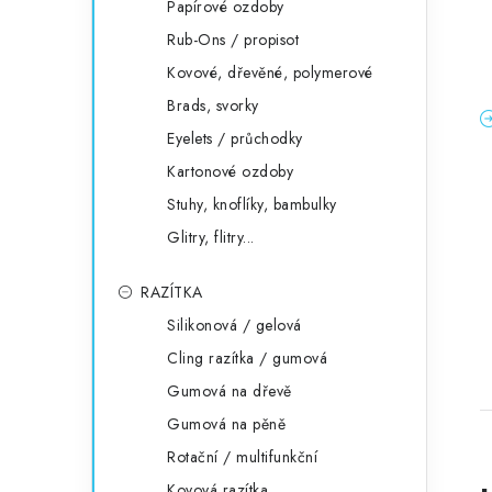
Papírové ozdoby
Rub-Ons / propisot
Kovové, dřevěné, polymerové
Brads, svorky
Eyelets / průchodky
Kartonové ozdoby
Stuhy, knoflíky, bambulky
Glitry, flitry...
RAZÍTKA
Silikonová / gelová
Cling razítka / gumová
Gumová na dřevě
Gumová na pěně
Rotační / multifunkční
Kovová razítka