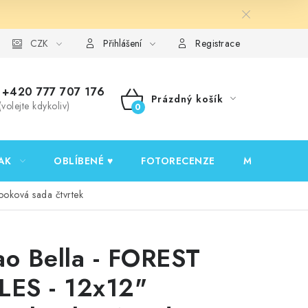
y ochrany osobních údajů
CZK
Ověřování recenzí
Jak nakupovat
Přihlášení
Registrace
+420 777 707 176
Prázdný košík
(volejte kdykoliv)
NÁKUPNÍ
KOŠÍK
AK
OBLÍBENÉ ♥️
FOTORECENZE
MOJE OBJED
ooková sada čtvrtek
ao Bella - FOREST
LES - 12x12"