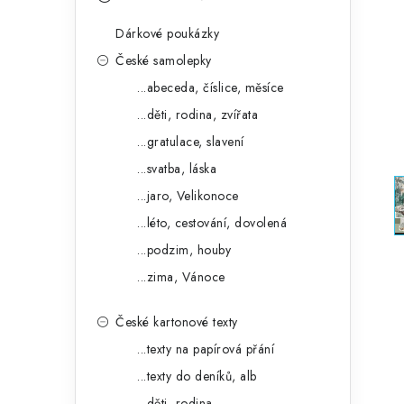
s
e
t
Dárkové poukázky
g
r
České samolepky
o
...abeceda, číslice, měsíce
a
r
...děti, rodina, zvířata
n
i
...gratulace, slavení
e
n
...svatba, láska
í
...jaro, Velikonoce
...léto, cestování, dovolená
p
...podzim, houby
a
...zima, Vánoce
n
České kartonové texty
e
...texty na papírová přání
l
...texty do deníků, alb
...děti, rodina