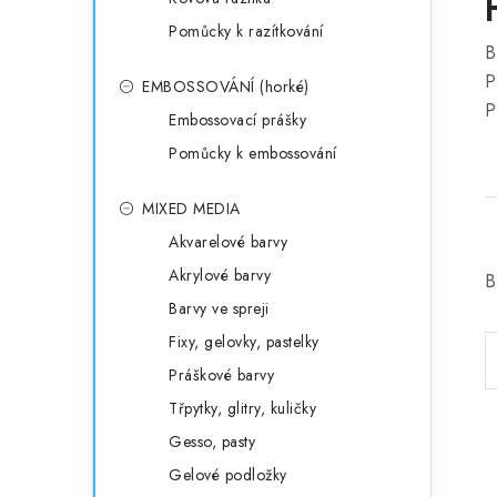
Pomůcky k razítkování
B
P
EMBOSSOVÁNÍ (horké)
P
Embossovací prášky
Pomůcky k embossování
MIXED MEDIA
Akvarelové barvy
Akrylové barvy
B
Barvy ve spreji
Fixy, gelovky, pastelky
Práškové barvy
Třpytky, glitry, kuličky
Gesso, pasty
Gelové podložky