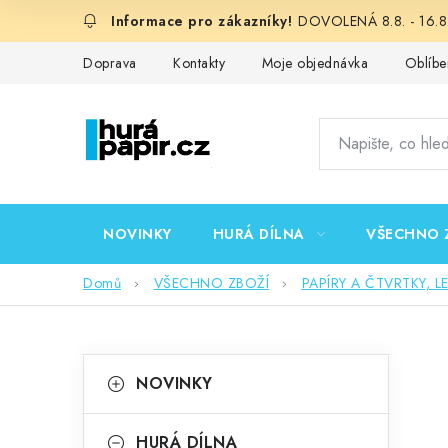
Přejít
DOVOLENÁ 8.8. - 16.8.
na
obsah
Doprava
Kontakty
Moje objednávka
Oblíbe
NOVINKY
HURÁ DÍLNA
VŠECHNO 
Domů
VŠECHNO ZBOŽÍ
PAPÍRY A ČTVRTKY, L
P
K
Přeskočit
NOVINKY
kategorie
a
o
t
HURÁ DÍLNA