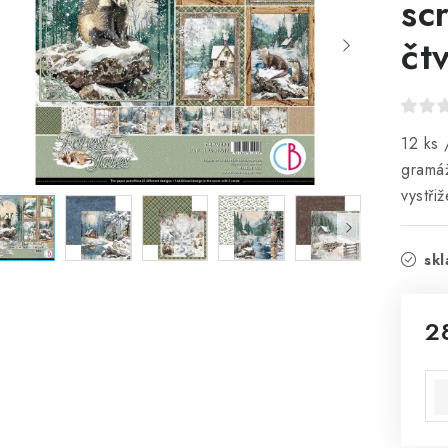
sc
čt
12 ks 
gramáž
vystřiž
sk
2
Mě