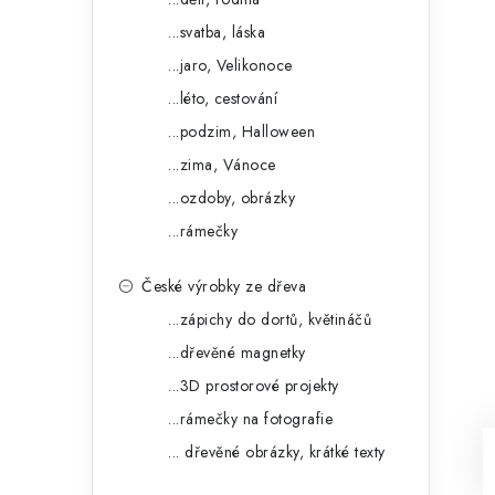
...svatba, láska
...jaro, Velikonoce
...léto, cestování
...podzim, Halloween
...zima, Vánoce
...ozdoby, obrázky
...rámečky
České výrobky ze dřeva
...zápichy do dortů, květináčů
...dřevěné magnetky
...3D prostorové projekty
...rámečky na fotografie
... dřevěné obrázky, krátké texty