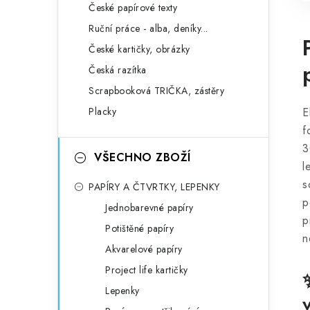
České papírové texty
Ruční práce - alba, deníky...
České kartičky, obrázky
Česká razítka
Scrapbooková TRIČKA, zástěry
Placky
E
f
3
VŠECHNO ZBOŽÍ
l
s
PAPÍRY A ČTVRTKY, LEPENKY
p
Jednobarevné papíry
p
Potištěné papíry
n
Akvarelové papíry
Project life kartičky
Lepenky