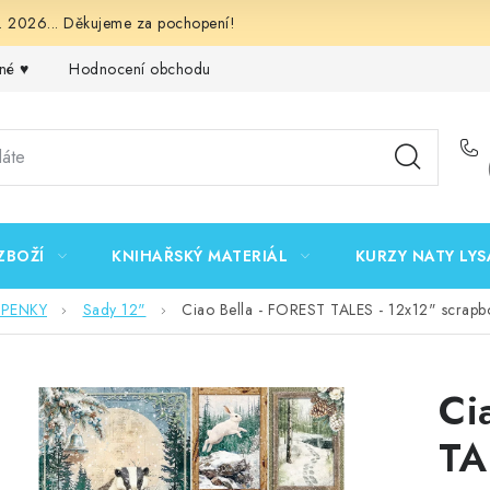
 2026... Děkujeme za pochopení!
né ♥️
Hodnocení obchodu
Obchodní podmínky
Podmínk
ZBOŽÍ
KNIHAŘSKÝ MATERIÁL
KURZY NATY LYS
EPENKY
Sady 12"
Ciao Bella - FOREST TALES - 12x12" scrapb
Ci
TA