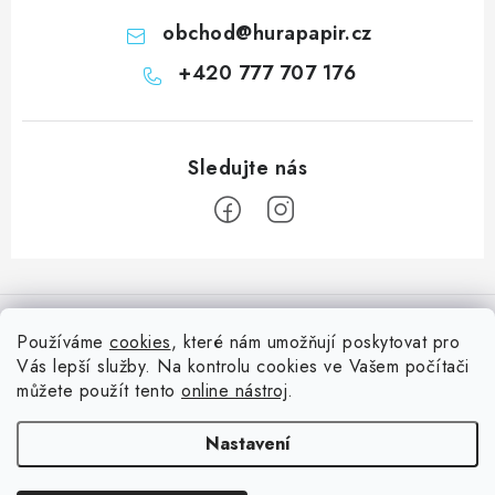
obchod
@
hurapapir.cz
+420 777 707 176
Z
á
Informace pro vás
p
Používáme
cookies
, které nám umožňují poskytovat pro
a
Vás lepší služby. Na kontrolu cookies ve Vašem počítači
Doprava
Nepřehlédněte
t
můžete použít tento
online nástroj
.
Kontakty
í
Blog s nápady a návody
Facebook
Nastavení
Moje objednávka
Slovník pojmů, české návody
Oblíbené ♥️