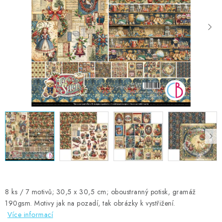
MOJE OBJEDNÁVKA
ZNAČKY
Doprava
Kontakty
Moje objednávka
Oblíbené ♥️
Hodnocení obchodu
Obchodní podmínky
Podmínky ochrany osobních údajů
Ověřování recenzí
Jak nakupovat
8 ks / 7 motivů; 30,5 x 30,5 cm; oboustranný potisk, gramáž
190gsm. Motivy jak na pozadí, tak obrázky k vystřižení.
Více informací