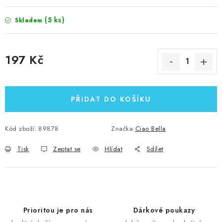
(5 ks)
Skladem
197 Kč
Měrná cena:
PŘIDAT DO KOŠÍKU
Kód zboží:
89878
Značka:
Ciao Bella
Tisk
Zeptat se
Hlídat
Sdílet
Prioritou je pro nás
Dárkové poukazy