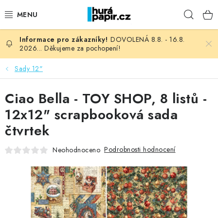
Přejít
Hleda
na
obsah
DOVOLENÁ 8.8. - 16.8.
NOVINKY
2026... Děkujeme za pochopení!
HURÁ DÍLNA
Sady 12"
VŠECHNO ZBOŽÍ
Ciao Bella - TOY SHOP, 8 listů -
12x12" scrapbooková sada
KNIHAŘSKÝ MATERIÁL
čtvrtek
KURZY NATY LYSAK
Podrobnosti hodnocení
Neohodnoceno
OBLÍBENÉ ♥️
FOTORECENZE