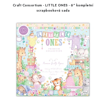
u
d
Craft Consortium - LITTLE ONES - 6" kompletní
k
u
scrapbooková sada
t
k
ů
t
ů