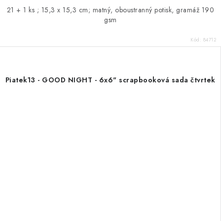
21 + 1 ks ; 15,3 x 15,3 cm; matný, oboustranný potisk, gramáž 190
gsm
Kód:
84712
Piatek13 - GOOD NIGHT - 6x6" scrapbooková sada čtvrtek