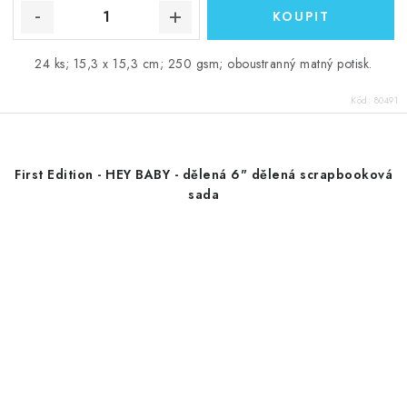
24 ks; 15,3 x 15,3 cm; 250 gsm; oboustranný matný potisk.
Kód:
80491
First Edition - HEY BABY - dělená 6" dělená scrapbooková
sada