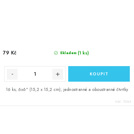
79 Kč
(1 ks)
Skladem
16 ks; 6x6" (15,2 x 15,2 cm); jednostranné a oboustranné čtvrtky
Kód:
75245
O
v