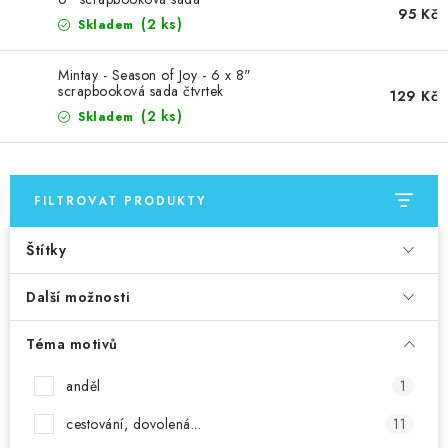
MOJE OBJEDNÁVKA
95 Kč
(2 ks)
Skladem
ZNAČKY
Mintay - Season of Joy - 6 x 8"
scrapbooková sada čtvrtek
129 Kč
Doprava
Kontakty
Moje objednávka
Oblíbené ♥️
(2 ks)
Skladem
Hodnocení obchodu
Obchodní podmínky
Podmínky ochrany osobních údajů
Ověřování recenzí
FILTROVAT PRODUKTY
Jak nakupovat
Štítky
Další možnosti
Téma motivů
anděl
1
cestování, dovolená...
11