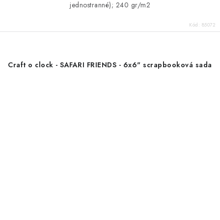
jednostranné); 240 gr/m2
Kód:
85072
Craft o clock - SAFARI FRIENDS - 6x6" scrapbooková sada