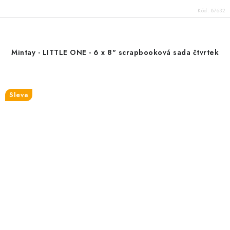
Kód:
87632
Mintay - LITTLE ONE - 6 x 8" scrapbooková sada čtvrtek
Sleva