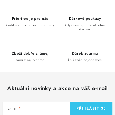
l
á
d
Prioritou je pro nás
Dárkové poukazy
a
kvalitní zboží za rozumné ceny
když nevíte, co konkrétně
darovat
c
í
p
r
Zboží dobře známe,
Dárek zdarma
v
sami z něj tvoříme
ke každé objednávce
k
y
v
ý
Aktuální novinky a akce na váš e-mail
p
i
s
E-mail
PŘIHLÁSIT SE
u