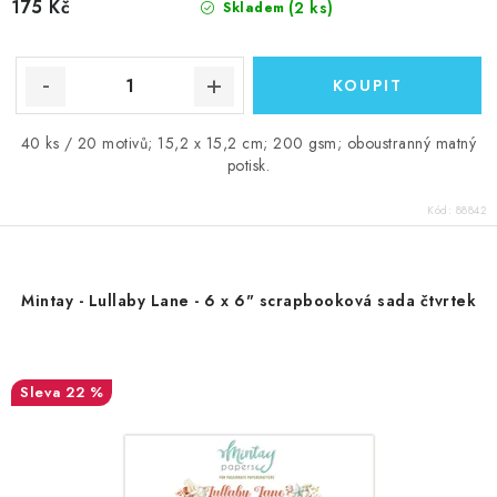
175 Kč
(2 ks)
Skladem
40 ks / 20 motivů; 15,2 x 15,2 cm; 200 gsm; oboustranný matný
potisk.
Kód:
88842
Mintay - Lullaby Lane - 6 x 6" scrapbooková sada čtvrtek
22 %