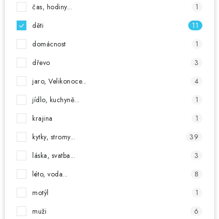
čas, hodiny...
1
děti
11
domácnost
1
dřevo
3
jaro, Velikonoce...
4
jídlo, kuchyně...
1
krajina
1
kytky, stromy...
39
láska, svatba...
3
léto, voda...
8
motýl
1
muži
6