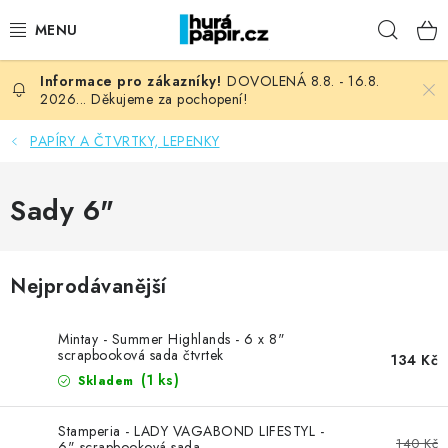
Přejít
Hleda
na
obsah
DOVOLENÁ 8.8. - 16.8.
NOVINKY
2026... Děkujeme za pochopení!
HURÁ DÍLNA
PAPÍRY A ČTVRTKY, LEPENKY
VŠECHNO ZBOŽÍ
Sady 6"
KNIHAŘSKÝ MATERIÁL
Nejprodávanější
KURZY NATY LYSAK
Mintay - Summer Highlands - 6 x 8"
OBLÍBENÉ ♥️
scrapbooková sada čtvrtek
134 Kč
(1 ks)
Skladem
FOTORECENZE
Stamperia - LADY VAGABOND LIFESTYL -
140 Kč
6" scrapbooková sada