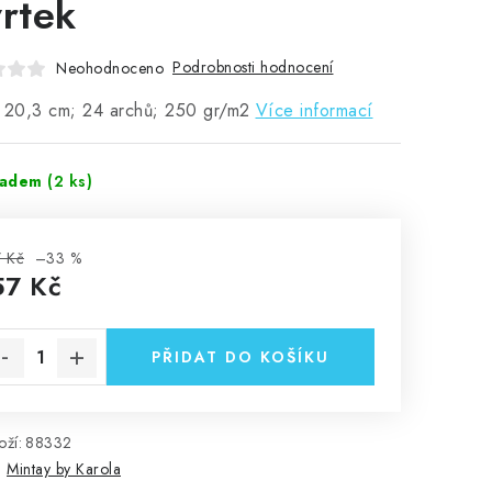
vrtek
Podrobnosti hodnocení
Neohodnoceno
x 20,3 cm; 24 archů; 250 gr/m2
Více informací
ladem
(2 ks)
 Kč
–33 %
57 Kč
rná cena:
PŘIDAT DO KOŠÍKU
ží:
88332
:
Mintay by Karola