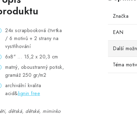
produktu
Značka
24x scrapbooková čtvrtka
EAN
/ 6 motivů + 2 strany na
vystřihování
Další možn
6x8" ... 15,2 x 20,3 cm
Téma moti
matný, oboustranný potisk,
gramáž 250 gr/m2
archivální kvalita
acid&
lignin free
ěti, dětská, dětské, miminko