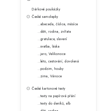
s
e
t
Dárkové poukázky
g
r
České samolepky
o
...abeceda, číslice, měsíce
a
r
...děti, rodina, zvířata
n
i
...gratulace, slavení
e
n
...svatba, láska
í
...jaro, Velikonoce
...léto, cestování, dovolená
p
...podzim, houby
a
...zima, Vánoce
n
České kartonové texty
e
...texty na papírová přání
l
...texty do deníků, alb
...děti, rodina