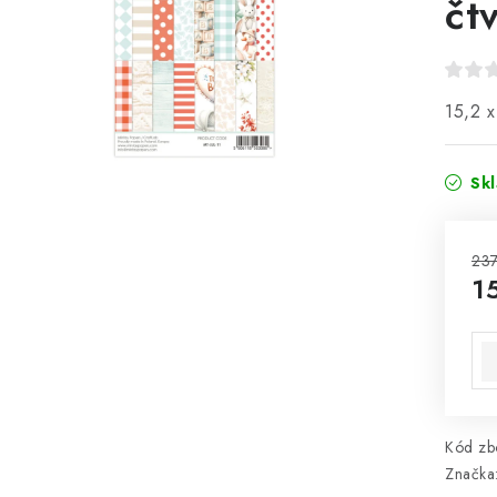
čt
15,2 
Sk
237
1
Mě
Kód zbo
Značka