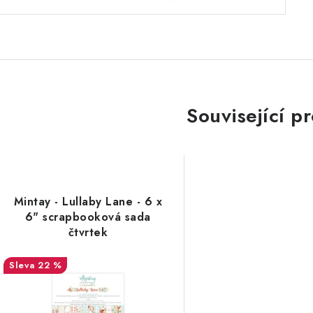
Související p
Mintay - Lullaby Lane - 6 x
6" scrapbooková sada
čtvrtek
22 %