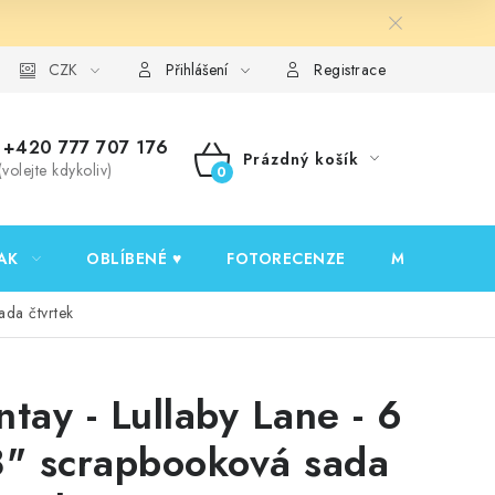
y ochrany osobních údajů
CZK
Ověřování recenzí
Jak nakupovat
Přihlášení
Registrace
+420 777 707 176
Prázdný košík
(volejte kdykoliv)
NÁKUPNÍ
KOŠÍK
AK
OBLÍBENÉ ♥️
FOTORECENZE
MOJE OBJED
ada čtvrtek
ntay - Lullaby Lane - 6
8" scrapbooková sada