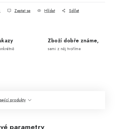
k
Zeptat se
Hlídat
Sdílet
ukazy
Zboží dobře známe,
onkrétně
sami z něj tvoříme
sející produkty
vé parametry