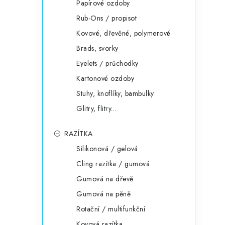
Papírové ozdoby
Rub-Ons / propisot
Kovové, dřevěné, polymerové
Brads, svorky
Eyelets / průchodky
Kartonové ozdoby
Stuhy, knoflíky, bambulky
Glitry, flitry...
RAZÍTKA
Silikonová / gelová
Cling razítka / gumová
Gumová na dřevě
Gumová na pěně
Rotační / multifunkční
Kovová razítka