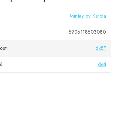
Mintay by Karola
5906118503080
osti
6x8"
vů
děti