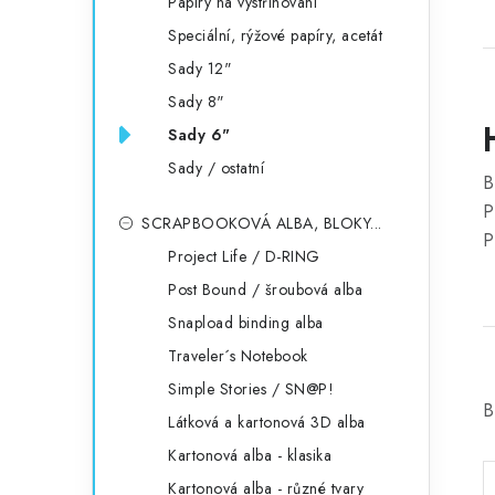
Papíry na vystřihování
Speciální, rýžové papíry, acetát
Sady 12"
Sady 8"
Sady 6"
Sady / ostatní
B
P
SCRAPBOOKOVÁ ALBA, BLOKY...
P
Project Life / D-RING
Post Bound / šroubová alba
Snapload binding alba
Traveler´s Notebook
Simple Stories / SN@P!
B
Látková a kartonová 3D alba
Kartonová alba - klasika
Kartonová alba - různé tvary