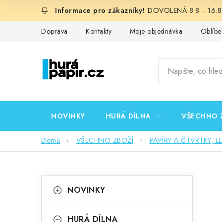
Přejít
DOVOLENÁ 8.8. - 16.8.
na
obsah
Doprava
Kontakty
Moje objednávka
Oblíbe
NOVINKY
HURÁ DÍLNA
VŠECHNO 
Domů
VŠECHNO ZBOŽÍ
PAPÍRY A ČTVRTKY, L
P
K
Přeskočit
NOVINKY
kategorie
a
o
t
HURÁ DÍLNA