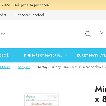
 2026... Děkujeme za pochopení!
né ♥️
Hodnocení obchodu
Obchodní podmínky
Podmínk
ZBOŽÍ
KNIHAŘSKÝ MATERIÁL
KURZY NATY LYS
EPENKY
Sady 6"
Mintay - Lullaby Lane - 6 x 8" scrapbooková s
Mi
x 