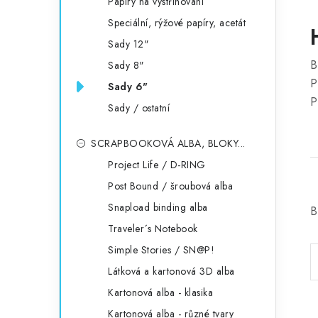
Papíry na vystřihování
Speciální, rýžové papíry, acetát
Sady 12"
B
Sady 8"
P
Sady 6"
P
Sady / ostatní
SCRAPBOOKOVÁ ALBA, BLOKY...
Project Life / D-RING
Post Bound / šroubová alba
Snapload binding alba
B
Traveler´s Notebook
Simple Stories / SN@P!
Látková a kartonová 3D alba
Kartonová alba - klasika
Kartonová alba - různé tvary