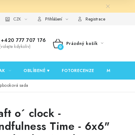
y ochrany osobních údajů
CZK
Ověřování recenzí
Jak nakupovat
Přihlášení
Registrace
+420 777 707 176
Prázdný košík
(volejte kdykoliv)
NÁKUPNÍ
KOŠÍK
AK
OBLÍBENÉ ♥️
FOTORECENZE
MOJE OBJED
rapbooková sada
ft o´ clock -
ndfulness Time - 6x6"