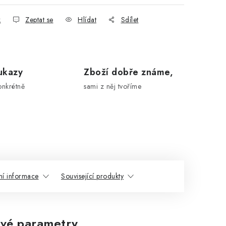
k
Zeptat se
Hlídat
Sdílet
ukazy
Zboží dobře známe,
onkrétně
sami z něj tvoříme
ní informace
Související produkty
vé parametry