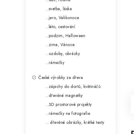
...svatba, láska
...jaro, Velikonoce
...léto, cestování
...podzim, Halloween
...zima, Vánoce
...ozdoby, obrázky
...rámečky
České výrobky ze dřeva
...zápichy do dortů, květináčů
...dřevěné magnetky
...3D prostorové projekty
...rámečky na fotografie
... dřevěné obrázky, krátké texty