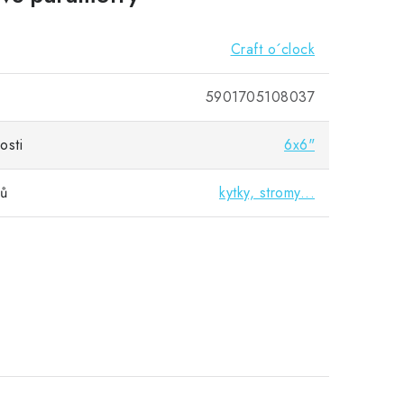
Craft o´clock
5901705108037
osti
6x6"
vů
kytky, stromy...