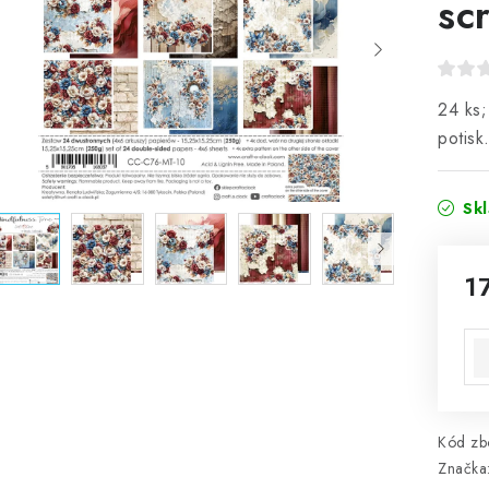
sc
24 ks;
potisk
Sk
1
Mě
Kód zbo
Značka