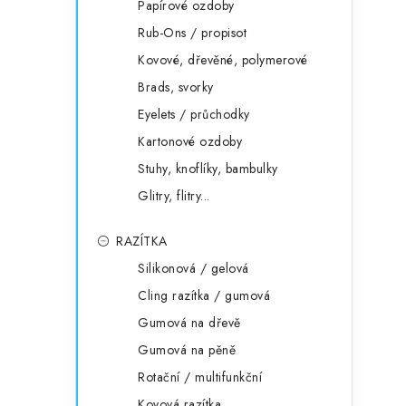
Papírové ozdoby
Rub-Ons / propisot
Kovové, dřevěné, polymerové
Brads, svorky
Eyelets / průchodky
Kartonové ozdoby
Stuhy, knoflíky, bambulky
Glitry, flitry...
RAZÍTKA
Silikonová / gelová
Cling razítka / gumová
Gumová na dřevě
Gumová na pěně
Rotační / multifunkční
Kovová razítka