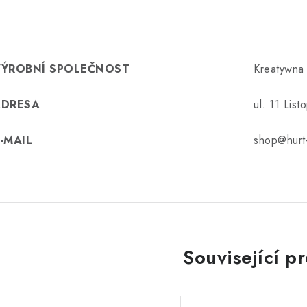
VÝROBNÍ SPOLEČNOST
Kreatywna
ADRESA
ul. 11 Lis
-MAIL
shop@hurt-
Související p