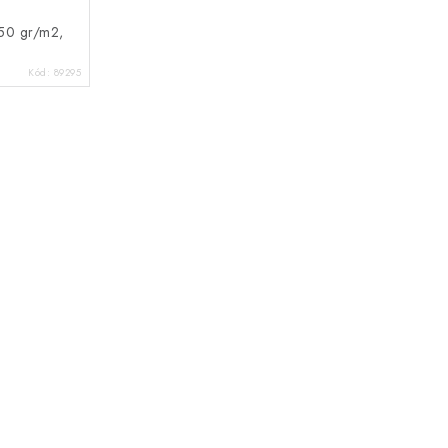
250 gr/m2,
Kód:
89295