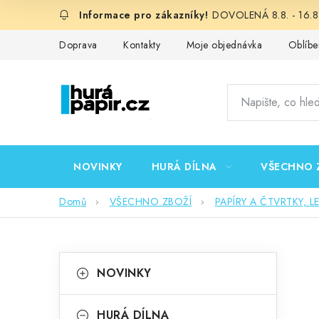
Přejít
DOVOLENÁ 8.8. - 16.8.
na
obsah
Doprava
Kontakty
Moje objednávka
Oblíbe
NOVINKY
HURÁ DÍLNA
VŠECHNO 
Domů
VŠECHNO ZBOŽÍ
PAPÍRY A ČTVRTKY, L
P
K
Přeskočit
NOVINKY
kategorie
a
o
t
HURÁ DÍLNA