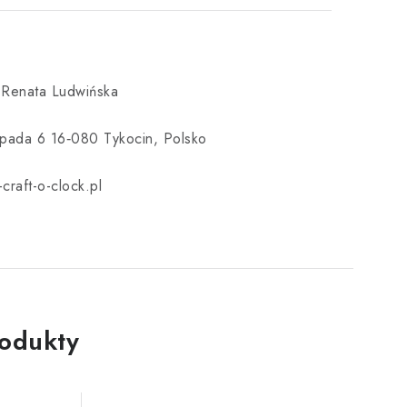
 Renata Ludwińska
topada 6 16‑080 Tykocin, Polsko
craft-o-clock.pl
rodukty