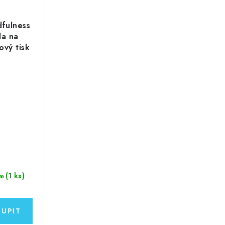
dfulness
da na
ový tisk
(1 ks)
m