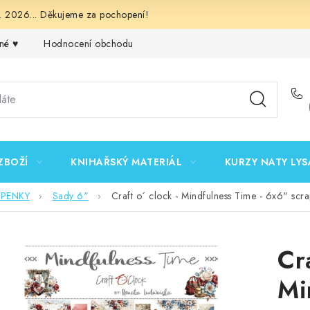
 2026... Děkujeme za pochopení!
né ♥️
Hodnocení obchodu
Obchodní podmínky
Podmínk
ZBOŽÍ
KNIHAŘSKÝ MATERIÁL
KURZY NATY LYS
EPENKY
Sady 6"
Craft o´ clock - Mindfulness Time - 6x6" sc
Cra
Mi