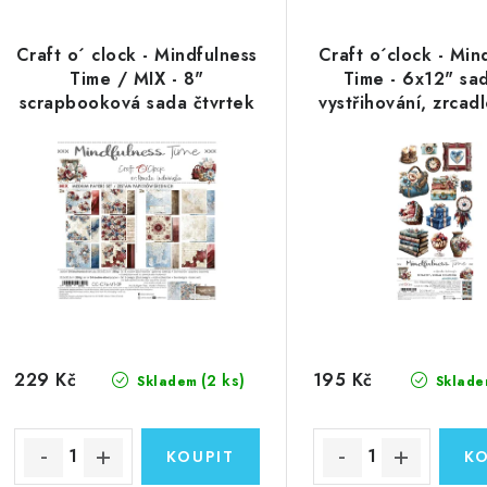
Craft o´ clock - Mindfulness
Craft o´clock - Min
Time / MIX - 8"
Time - 6x12" sa
scrapbooková sada čtvrtek
vystřihování, zrcadl
229 Kč
195 Kč
(2 ks)
Skladem
Sklade