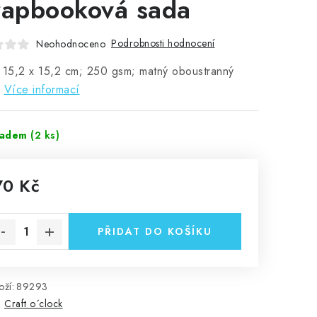
rapbooková sada
Podrobnosti hodnocení
Neohodnoceno
 15,2 x 15,2 cm; 250 gsm; matný oboustranný
.
Více informací
ladem
(2 ks)
70 Kč
rná cena:
PŘIDAT DO KOŠÍKU
ží:
89293
:
Craft o´clock