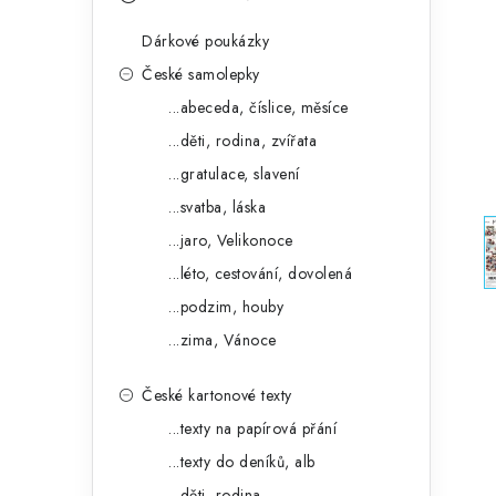
s
e
t
Dárkové poukázky
g
r
České samolepky
o
...abeceda, číslice, měsíce
a
r
...děti, rodina, zvířata
n
i
...gratulace, slavení
e
n
...svatba, láska
í
...jaro, Velikonoce
...léto, cestování, dovolená
p
...podzim, houby
a
...zima, Vánoce
n
České kartonové texty
e
...texty na papírová přání
l
...texty do deníků, alb
...děti, rodina