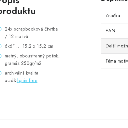
Popis
produktu
Značka
24x scrapbooková čtvrtka
EAN
/ 12 motivů
Další možn
6x6" ... 15,2 x 15,2 cm
matný, oboustranný potisk,
Téma moti
gramáž 250gr/m2
archivální kvalita
acid&
lignin free