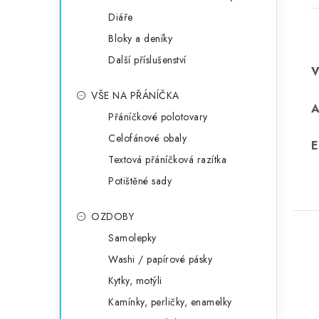
Diáře
Bloky a deníky
Další příslušenství
VŠE NA PŘÁNÍČKA
Přáníčkové polotovary
Celofánové obaly
E
Textová přáníčková razítka
Potištěné sady
OZDOBY
Samolepky
Washi / papírové pásky
Kytky, motýli
Kamínky, perličky, enamelky