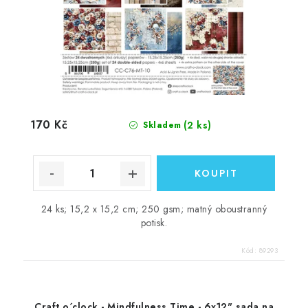
170 Kč
(2 ks)
Skladem
24 ks; 15,2 x 15,2 cm; 250 gsm; matný oboustranný
potisk.
Kód:
89293
Craft o´clock - Mindfulness Time - 6x12" sada na