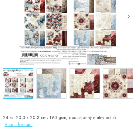
MOJE OBJEDNÁVKA
ZNAČKY
Doprava
Kontakty
Moje objednávka
Oblíbené ♥️
Hodnocení obchodu
Obchodní podmínky
Podmínky ochrany osobních údajů
Ověřování recenzí
Jak nakupovat
24 ks; 20,3 x 20,3 cm; 190 gsm; oboustranný matný potisk.
Více informací