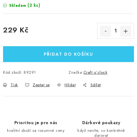
(2 ks)
Skladem
229 Kč
Měrná cena:
PŘIDAT DO KOŠÍKU
Kód zboží:
89291
Značka:
Craft o´clock
Tisk
Zeptat se
Hlídat
Sdílet
Prioritou je pro nás
Dárkové poukazy
kvalitní zboží za rozumné ceny
když nevíte, co konkrétně
darovat