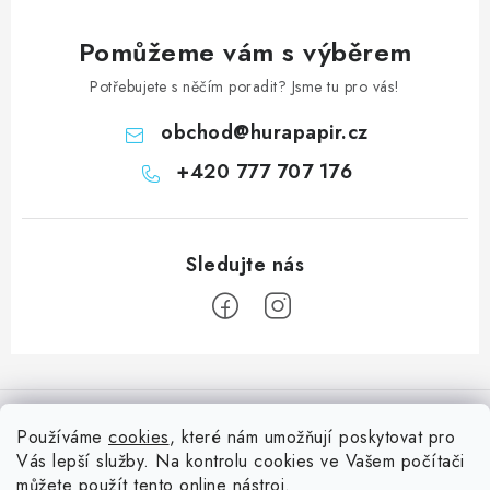
Pomůžeme vám s výběrem
Potřebujete s něčím poradit? Jsme tu pro vás!
obchod
@
hurapapir.cz
+420 777 707 176
Z
á
Informace pro vás
p
Používáme
cookies
, které nám umožňují poskytovat pro
a
Vás lepší služby. Na kontrolu cookies ve Vašem počítači
Doprava
Nepřehlédněte
můžete použít tento
online nástroj
.