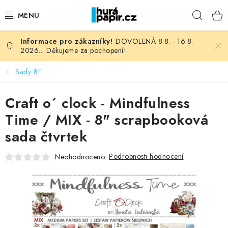
Přejít
Hleda
na
obsah
DOVOLENÁ 8.8. - 16.8.
NOVINKY
2026... Děkujeme za pochopení!
HURÁ DÍLNA
Sady 8"
VŠECHNO ZBOŽÍ
Craft o´ clock - Mindfulness
Time / MIX - 8" scrapbooková
KNIHAŘSKÝ MATERIÁL
sada čtvrtek
KURZY NATY LYSAK
Podrobnosti hodnocení
Neohodnoceno
OBLÍBENÉ ♥️
FOTORECENZE