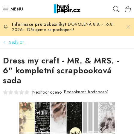
Přejít
Hleda
na
obsah
DOVOLENÁ 8.8. - 16.8.
NOVINKY
2026... Děkujeme za pochopení!
HURÁ DÍLNA
Sady 6"
VŠECHNO ZBOŽÍ
Dress my craft - MR. & MRS. -
6" kompletní scrapbooková
KNIHAŘSKÝ MATERIÁL
sada
KURZY NATY LYSAK
Podrobnosti hodnocení
Neohodnoceno
OBLÍBENÉ ♥️
FOTORECENZE