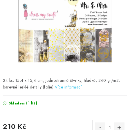
MOJE OBJEDNÁVKA
ZNAČKY
Doprava
Kontakty
Moje objednávka
Oblíbené ♥️
Hodnocení obchodu
Obchodní podmínky
Podmínky ochrany osobních údajů
Ověřování recenzí
Jak nakupovat
24 ks; 15,4 x 15,4 cm, jednostranné čtvrtky, hladké, 240 gr/m2;
barevné lesklé detaily (folie)
Více informací
(1 ks)
Skladem
210 Kč