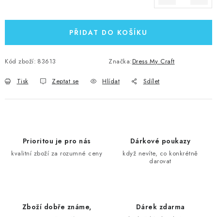
Měrná cena:
PŘIDAT DO KOŠÍKU
Kód zboží:
83613
Značka:
Dress My Craft
Tisk
Zeptat se
Hlídat
Sdílet
Prioritou je pro nás
Dárkové poukazy
kvalitní zboží za rozumné ceny
když nevíte, co konkrétně
darovat
Zboží dobře známe,
Dárek zdarma