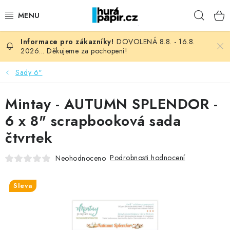
Přejít
Hleda
na
obsah
DOVOLENÁ 8.8. - 16.8.
NOVINKY
2026... Děkujeme za pochopení!
HURÁ DÍLNA
Sady 6"
VŠECHNO ZBOŽÍ
Mintay - AUTUMN SPLENDOR -
6 x 8" scrapbooková sada
KNIHAŘSKÝ MATERIÁL
čtvrtek
KURZY NATY LYSAK
Podrobnosti hodnocení
Neohodnoceno
OBLÍBENÉ ♥️
Sleva
FOTORECENZE