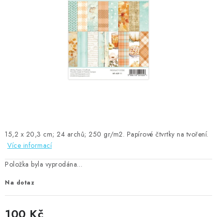
MOJE OBJEDNÁVKA
ZNAČKY
Doprava
Kontakty
Moje objednávka
Oblíbené ♥️
Hodnocení obchodu
Obchodní podmínky
Podmínky ochrany osobních údajů
Ověřování recenzí
Jak nakupovat
15,2 x 20,3 cm; 24 archů; 250 gr/m2. Papírové čtvrtky na tvoření.
Více informací
Položka byla vyprodána…
Na dotaz
100 Kč