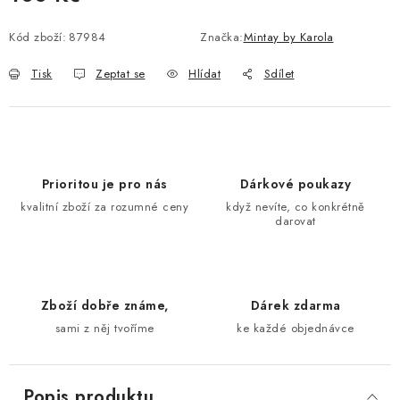
Měrná cena:
Kód zboží:
87984
Značka:
Mintay by Karola
Tisk
Zeptat se
Hlídat
Sdílet
Prioritou je pro nás
Dárkové poukazy
kvalitní zboží za rozumné ceny
když nevíte, co konkrétně
darovat
Zboží dobře známe,
Dárek zdarma
sami z něj tvoříme
ke každé objednávce
Popis produktu