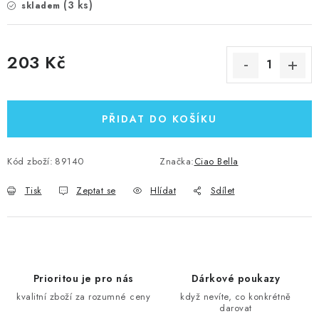
(3 ks)
skladem
203 Kč
Měrná cena:
PŘIDAT DO KOŠÍKU
Kód zboží:
89140
Značka:
Ciao Bella
Tisk
Zeptat se
Hlídat
Sdílet
Prioritou je pro nás
Dárkové poukazy
kvalitní zboží za rozumné ceny
když nevíte, co konkrétně
darovat