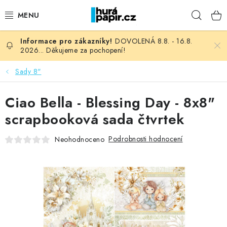
Přejít
Hleda
na
obsah
DOVOLENÁ 8.8. - 16.8.
NOVINKY
2026... Děkujeme za pochopení!
HURÁ DÍLNA
Sady 8"
VŠECHNO ZBOŽÍ
Ciao Bella - Blessing Day - 8x8"
scrapbooková sada čtvrtek
KNIHAŘSKÝ MATERIÁL
Podrobnosti hodnocení
Neohodnoceno
KURZY NATY LYSAK
OBLÍBENÉ ♥️
FOTORECENZE