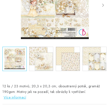
MOJE OBJEDNÁVKA
ZNAČKY
Doprava
Kontakty
Moje objednávka
Oblíbené ♥️
Hodnocení obchodu
Obchodní podmínky
Podmínky ochrany osobních údajů
Ověřování recenzí
Jak nakupovat
12 ks / 23 motivů; 20,3 x 20,3 cm; oboustranný potisk, gramáž
190gsm. Motivy jak na pozadí, tak obrázky k vystřižení.
Více informací