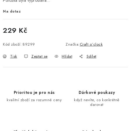
Položka byla vyprodána…
Na dotaz
229 Kč
Měrná cena:
Kód zboží:
89299
Značka:
Craft o´clock
Tisk
Zeptat se
Hlídat
Sdílet
Prioritou je pro nás
Dárkové poukazy
kvalitní zboží za rozumné ceny
když nevíte, co konkrétně
darovat