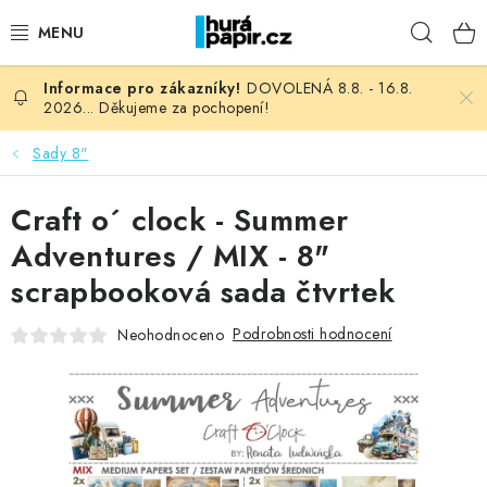
Přejít
Hleda
na
obsah
DOVOLENÁ 8.8. - 16.8.
NOVINKY
2026... Děkujeme za pochopení!
HURÁ DÍLNA
Sady 8"
VŠECHNO ZBOŽÍ
Craft o´ clock - Summer
Adventures / MIX - 8"
KNIHAŘSKÝ MATERIÁL
scrapbooková sada čtvrtek
KURZY NATY LYSAK
Podrobnosti hodnocení
Neohodnoceno
OBLÍBENÉ ♥️
FOTORECENZE