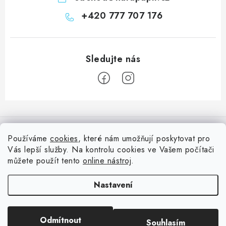
+420 777 707 176
Z
á
Informace pro vás
p
Používáme
cookies
, které nám umožňují poskytovat pro
a
Vás lepší služby. Na kontrolu cookies ve Vašem počítači
Doprava
Nepřehlédněte
t
můžete použít tento
online nástroj
.
Kontakty
í
Blog s nápady a návody
Facebook
Nastavení
Moje objednávka
Slovník pojmů, české návody
Oblíbené ♥️
Copyright 2026
HuráPapír.cz
. Všechna práva vyhrazena.
Upravit nastavení
Hurá TÝM
Odmítnout
Souhlasím
cookies