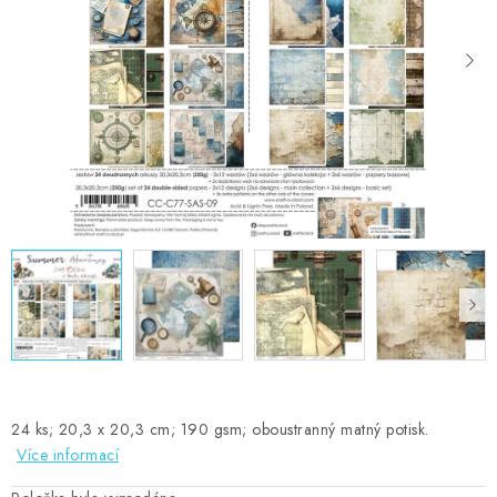
MOJE OBJEDNÁVKA
ZNAČKY
Doprava
Kontakty
Moje objednávka
Oblíbené ♥️
Hodnocení obchodu
Obchodní podmínky
Podmínky ochrany osobních údajů
Ověřování recenzí
Jak nakupovat
24 ks; 20,3 x 20,3 cm; 190 gsm; oboustranný matný potisk.
Více informací