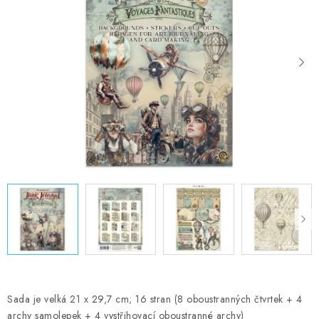
MOJE OBJEDNÁVKA
ZNAČKY
Doprava
Kontakty
Moje objednávka
Oblíbené ♥️
Hodnocení obchodu
Obchodní podmínky
Podmínky ochrany osobních údajů
Ověřování recenzí
Jak nakupovat
Sada je velká 21 x 29,7 cm; 16 stran (8 oboustranných čtvrtek + 4
archy samolepek + 4 vystřihovací oboustranné archy)