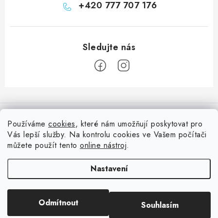
+420 777 707 176
Z
á
Informace pro vás
p
Používáme
cookies
, které nám umožňují poskytovat pro
a
Vás lepší služby. Na kontrolu cookies ve Vašem počítači
Doprava
Nepřehlédněte
t
můžete použít tento
online nástroj
.
Kontakty
í
Blog s nápady a návody
Facebook
Nastavení
Moje objednávka
Slovník pojmů, české návody
Oblíbené ♥️
Copyright 2026
HuráPapír.cz
. Všechna práva vyhrazena.
Upravit nastavení
Hurá TÝM
Odmítnout
Souhlasím
cookies
Hodnocení obchodu
Reklamace a vrácení zboží
Vytvořil Shoptet