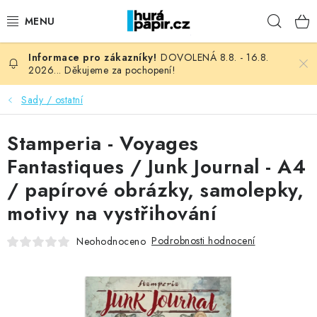
Přejít
Hleda
na
obsah
DOVOLENÁ 8.8. - 16.8.
NOVINKY
2026... Děkujeme za pochopení!
HURÁ DÍLNA
Sady / ostatní
VŠECHNO ZBOŽÍ
Stamperia - Voyages
Fantastiques / Junk Journal - A4
KNIHAŘSKÝ MATERIÁL
/ papírové obrázky, samolepky,
motivy na vystřihování
KURZY NATY LYSAK
Podrobnosti hodnocení
Neohodnoceno
OBLÍBENÉ ♥️
FOTORECENZE