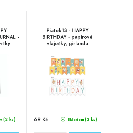
PPY
Piatek13 - HAPPY
URNAL -
BIRTHDAY - papírové
vrtky
vlaječky, girlanda
69 Kč
(2 ks)
(3 ks)
m
Skladem