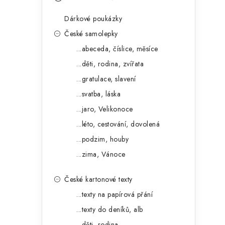
s
e
t
Dárkové poukázky
g
r
České samolepky
o
...abeceda, číslice, měsíce
a
r
...děti, rodina, zvířata
n
i
...gratulace, slavení
e
n
...svatba, láska
í
...jaro, Velikonoce
...léto, cestování, dovolená
p
...podzim, houby
a
...zima, Vánoce
n
České kartonové texty
e
...texty na papírová přání
l
...texty do deníků, alb
...děti, rodina