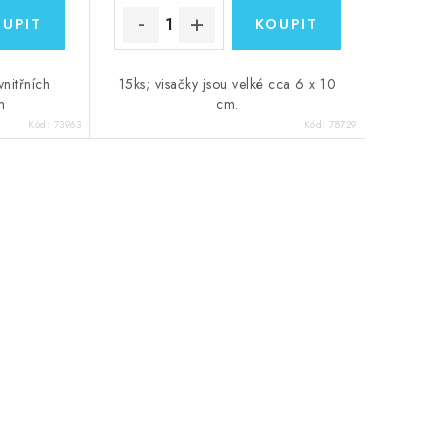
vnitřních
15ks; visačky jsou velké cca 6 x 10
m
cm.
Kód:
73963
Kód:
78729