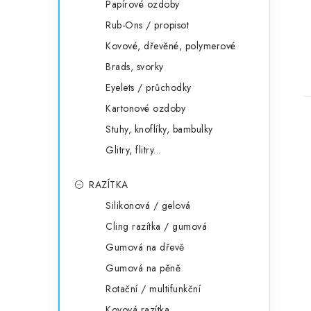
Papírové ozdoby
Rub-Ons / propisot
Kovové, dřevěné, polymerové
Brads, svorky
Eyelets / průchodky
Kartonové ozdoby
Stuhy, knoflíky, bambulky
Glitry, flitry...
RAZÍTKA
Silikonová / gelová
Cling razítka / gumová
Gumová na dřevě
Gumová na pěně
Rotační / multifunkční
Kovová razítka