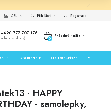
y ochrany osobních údajů
CZK
Ověřování recenzí
Jak nakupovat
Přihlášení
Registrace
+420 777 707 176
Prázdný košík
(volejte kdykoliv)
NÁKUPNÍ
KOŠÍK
AK
OBLÍBENÉ ♥️
FOTORECENZE
MOJE OBJED
atek13 - HAPPY
RTHDAY - samolepky,