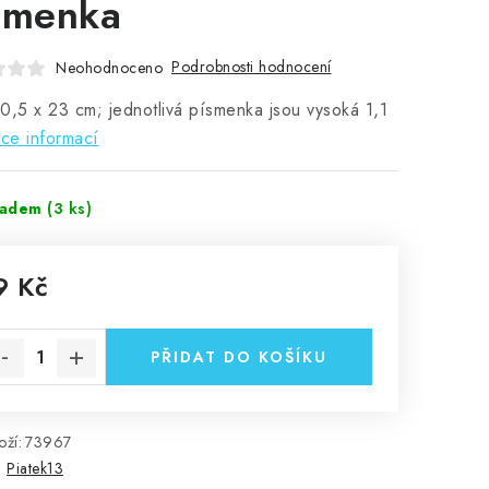
smenka
Podrobnosti hodnocení
Neohodnoceno
0,5 x 23 cm; jednotlivá písmenka jsou vysoká 1,1
ce informací
ladem
(3 ks)
9 Kč
rná cena:
PŘIDAT DO KOŠÍKU
ží:
73967
:
Piatek13