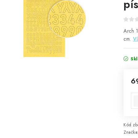
pí
Arch 1
cm.
Ví
Sk
6
Mě
Kód zbo
Značka