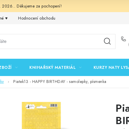
 2026... Děkujeme za pochopení!
né ♥️
Hodnocení obchodu
Obchodní podmínky
Podmínk
ZBOŽÍ
KNIHAŘSKÝ MATERIÁL
KURZY NATY LYS
ky
Piatek13 - HAPPY BIRTHDAY - samolepky, písmenka
Pi
BI