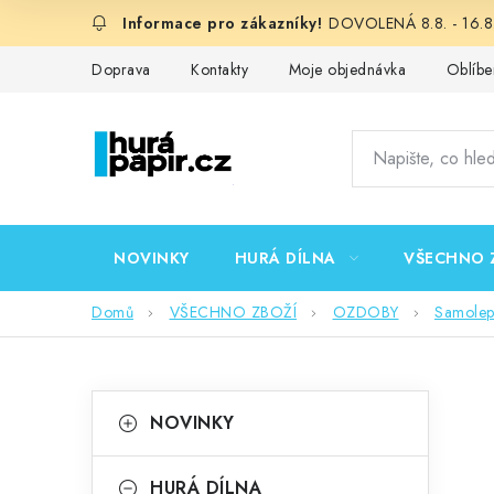
Přejít
DOVOLENÁ 8.8. - 16.8.
na
obsah
Doprava
Kontakty
Moje objednávka
Oblíbe
NOVINKY
HURÁ DÍLNA
VŠECHNO 
Domů
VŠECHNO ZBOŽÍ
OZDOBY
Samolep
P
K
Přeskočit
NOVINKY
kategorie
a
o
t
HURÁ DÍLNA