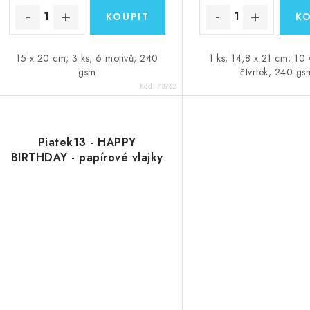
15 x 20 cm; 3 ks; 6 motivů; 240
1 ks; 14,8 x 21 cm; 10 
gsm
čtvrtek; 240 gs
Kód:
73962
Piatek13 - HAPPY
BIRTHDAY - papírové vlajky