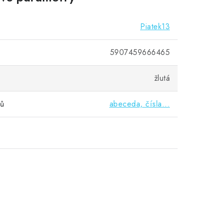
Piatek13
5907459666465
žlutá
vů
abeceda, čísla...