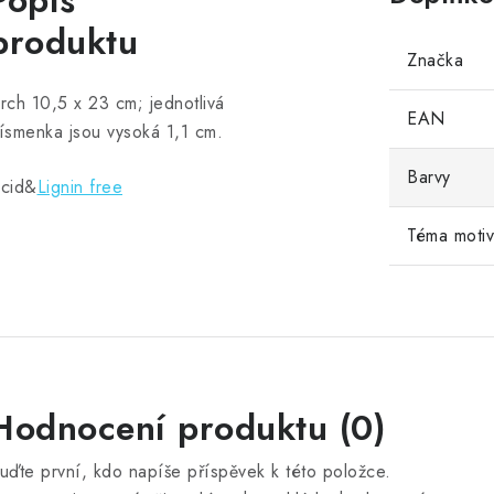
Popis
produktu
Značka
rch 10,5 x 23 cm; jednotlivá
EAN
ísmenka jsou vysoká 1,1 cm.
Barvy
cid&
Lignin free
Téma moti
Hodnocení produktu (0)
uďte první, kdo napíše příspěvek k této položce.