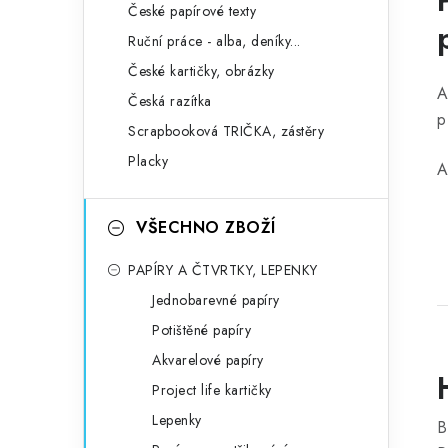
České papírové texty
Ruční práce - alba, deníky...
České kartičky, obrázky
A
Česká razítka
p
Scrapbooková TRIČKA, zástěry
Placky
A
VŠECHNO ZBOŽÍ
PAPÍRY A ČTVRTKY, LEPENKY
Jednobarevné papíry
Potištěné papíry
Akvarelové papíry
Project life kartičky
Lepenky
B