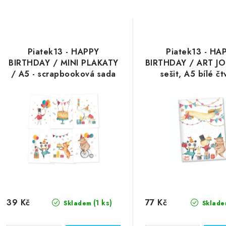
Piatek13 - HAPPY
Piatek13 - HA
BIRTHDAY / MINI PLAKATY
BIRTHDAY / ART JO
/ A5 - scrapbooková sada
sešit, A5 bílé čt
čtvrtek
39 Kč
77 Kč
(1 ks)
Skladem
Sklade