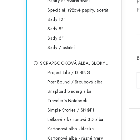
Papíry na vystřihování
P
P
Speciální, rýžové papíry, acetát
Sady 12"
Sady 8"
Sady 6"
Sady / ostatní
B
SCRAPBOOKOVÁ ALBA, BLOKY...
Project Life / D-RING
Post Bound / šroubová alba
Snapload binding alba
Traveler´s Notebook
Simple Stories / SN@P!
Látková a kartonová 3D alba
Kartonová alba - klasika
Kartonová alba - různé tvary