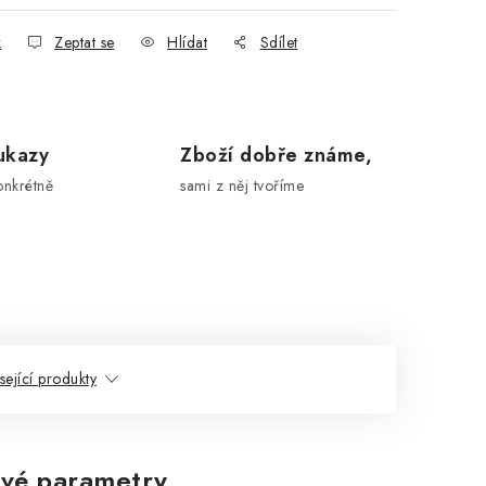
k
Zeptat se
Hlídat
Sdílet
ukazy
Zboží dobře známe,
onkrétně
sami z něj tvoříme
sející produkty
vé parametry