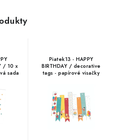
rodukty
PPY
Piatek13 - HAPPY
 / 10 x
BIRTHDAY / decorative
ová sada
tags - papírové visačky