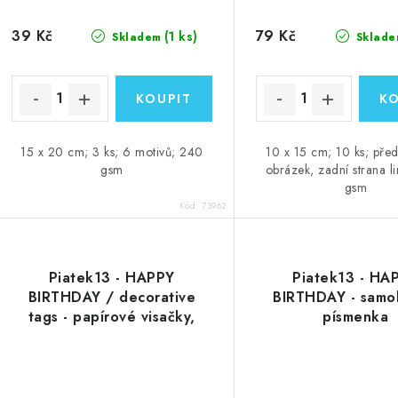
39 Kč
79 Kč
(1 ks)
Skladem
Sklade
15 x 20 cm; 3 ks; 6 motivů; 240
10 x 15 cm; 10 ks; před
gsm
obrázek, zadní strana l
gsm
Kód:
73962
Piatek13 - HAPPY
Piatek13 - HA
BIRTHDAY / decorative
BIRTHDAY - samo
tags - papírové visačky,
písmenka
kolečka