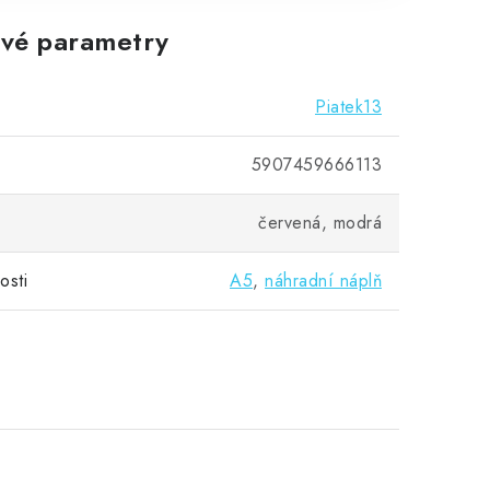
vé parametry
Piatek13
5907459666113
červená, modrá
osti
A5
,
náhradní náplň