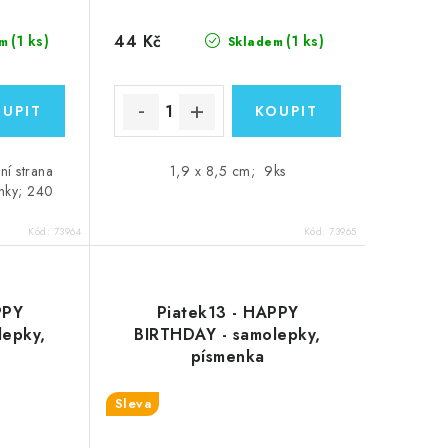
44 Kč
(1 ks)
(1 ks)
m
Skladem
ní strana
1,9 x 8,5 cm; 9ks
inky; 240
Kód:
73964
Kód:
73965
PPY
Piatek13 - HAPPY
lepky,
BIRTHDAY - samolepky,
písmenka
Sleva