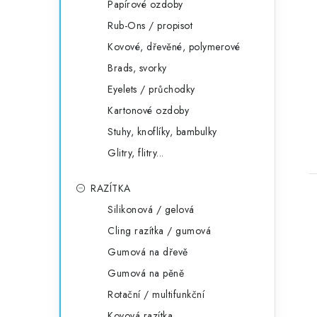
Papírové ozdoby
Rub-Ons / propisot
Kovové, dřevěné, polymerové
Brads, svorky
Eyelets / průchodky
Kartonové ozdoby
Stuhy, knoflíky, bambulky
Glitry, flitry...
RAZÍTKA
Silikonová / gelová
Cling razítka / gumová
Gumová na dřevě
Gumová na pěně
Rotační / multifunkční
Kovová razítka