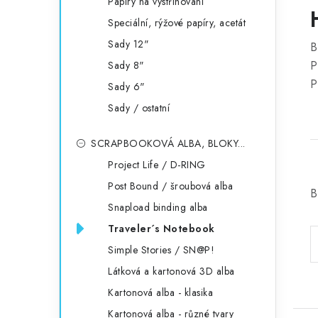
Papíry na vystřihování
Speciální, rýžové papíry, acetát
Sady 12"
B
P
Sady 8"
P
Sady 6"
Sady / ostatní
SCRAPBOOKOVÁ ALBA, BLOKY...
Project Life / D-RING
Post Bound / šroubová alba
B
Snapload binding alba
Traveler´s Notebook
Simple Stories / SN@P!
Látková a kartonová 3D alba
Kartonová alba - klasika
Kartonová alba - různé tvary