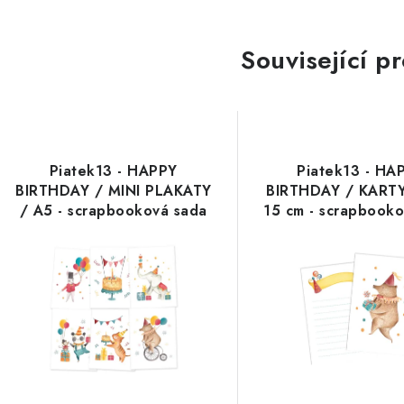
Související p
Piatek13 - HAPPY
Piatek13 - HA
BIRTHDAY / MINI PLAKATY
BIRTHDAY / KARTY
/ A5 - scrapbooková sada
15 cm - scrapbook
čtvrtek
čtvrtek