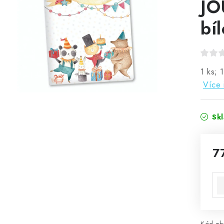
JO
bí
1 ks; 
Více 
Sk
7
Mě