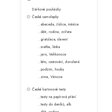
s
e
t
Dárkové poukázky
g
r
České samolepky
o
...abeceda, číslice, měsíce
a
r
...děti, rodina, zvířata
n
i
...gratulace, slavení
e
n
...svatba, láska
í
...jaro, Velikonoce
...léto, cestování, dovolená
p
...podzim, houby
a
...zima, Vánoce
n
České kartonové texty
e
...texty na papírová přání
l
...texty do deníků, alb
...děti, rodina