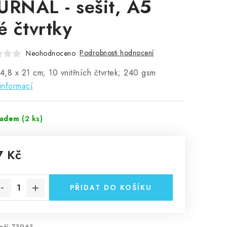
URNAL - sešit, A5
lé čtvrtky
Podrobnosti hodnocení
Neohodnoceno
14,8 x 21 cm; 10 vnitřních čtvrtek; 240 gsm
informací
ladem
(2 ks)
7 Kč
rná cena:
PŘIDAT DO KOŠÍKU