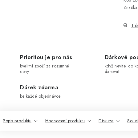
Kód zbo
Značka
Tis
Prioritou je pro nás
Dárkové po
kvalitní zboží za rozumné
když nevíte, co k
ceny
darovat
Dárek zdarma
ke každé objednávce
Popis produktu
Hodnocení produktu
Diskuze
Souvi