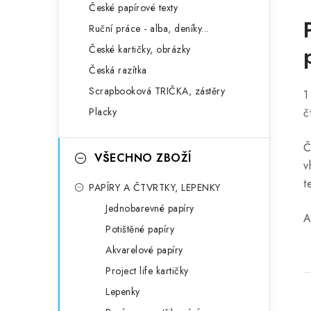
České papírové texty
Ruční práce - alba, deníky...
České kartičky, obrázky
Česká razítka
Scrapbooková TRIČKA, zástěry
1
Placky
č
Č
VŠECHNO ZBOŽÍ
v
t
PAPÍRY A ČTVRTKY, LEPENKY
Jednobarevné papíry
A
Potištěné papíry
Akvarelové papíry
Project life kartičky
Lepenky