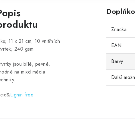
Popis
Doplňko
produktu
Značka
 ks; 11 x 21 cm; 10 vnitřních
EAN
tvrtek; 240 gsm
Barvy
tvrtky jsou bílé, pevné,
hodné na mixd média
Další možn
echniky.
cid&
Lignin free