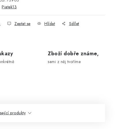
ží:
73963
:
Piatek13
k
Zeptat se
Hlídat
Sdílet
ukazy
Zboží dobře známe,
onkrétně
sami z něj tvoříme
sející produkty