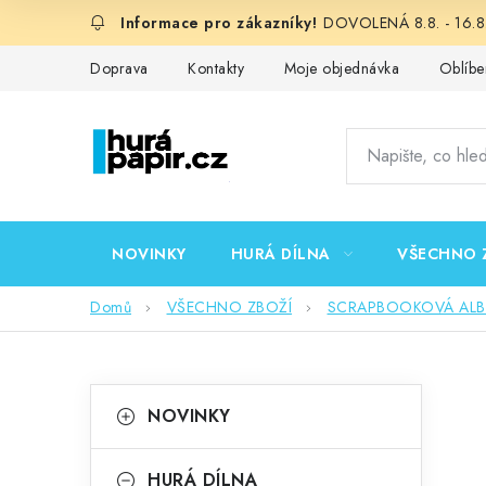
Přejít
DOVOLENÁ 8.8. - 16.8.
na
obsah
Doprava
Kontakty
Moje objednávka
Oblíbe
NOVINKY
HURÁ DÍLNA
VŠECHNO 
Domů
VŠECHNO ZBOŽÍ
SCRAPBOOKOVÁ ALBA,
P
K
Přeskočit
NOVINKY
kategorie
a
o
t
HURÁ DÍLNA