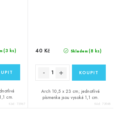
40 Kč
(3 ks)
(8 ks)
m
Skladem
dnotlivá
Arch 10,5 x 23 cm; jednotlivá
1,1 cm.
písmenka jsou vysoká 1,1 cm.
Kód:
73967
Kód:
73968