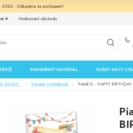
 2026... Děkujeme za pochopení!
né ♥️
Hodnocení obchodu
Obchodní podmínky
Podmínk
ZBOŽÍ
KNIHAŘSKÝ MATERIÁL
KURZY NATY LYS
 BLOKY...
Traveler´s Notebook
Piatek13 - HAPPY BIRTHDAY /
Pi
BI