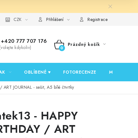
y ochrany osobních údajů
CZK
Ověřování recenzí
Jak nakupovat
Přihlášení
Registrace
+420 777 707 176
Prázdný košík
(volejte kdykoliv)
NÁKUPNÍ
KOŠÍK
AK
OBLÍBENÉ ♥️
FOTORECENZE
MOJE OBJED
 ART JOURNAL - sešit, A5 bílé čtvrtky
atek13 - HAPPY
RTHDAY / ART