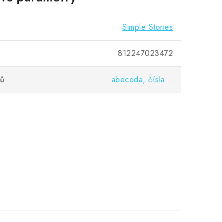
Simple Stories
812247023472
vů
abeceda, čísla...