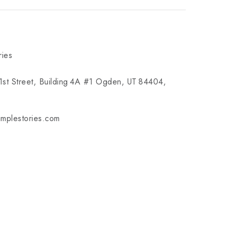
ries
st Street, Building 4A #1 Ogden, UT 84404,
implestories.com