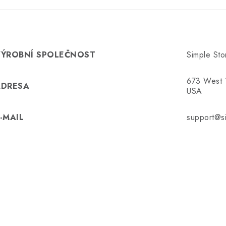
VÝROBNÍ SPOLEČNOST
Simple Sto
673 West 1
ADRESA
USA
-MAIL
support@s