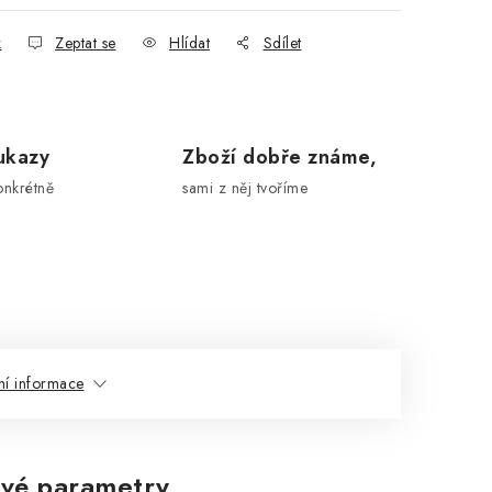
k
Zeptat se
Hlídat
Sdílet
ukazy
Zboží dobře známe,
onkrétně
sami z něj tvoříme
ní informace
vé parametry