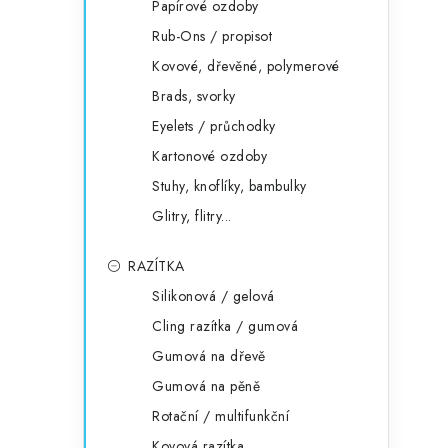
Papírové ozdoby
Rub-Ons / propisot
Kovové, dřevěné, polymerové
Brads, svorky
Eyelets / průchodky
Kartonové ozdoby
Stuhy, knoflíky, bambulky
Glitry, flitry...
RAZÍTKA
Silikonová / gelová
Cling razítka / gumová
Gumová na dřevě
Gumová na pěně
Rotační / multifunkční
Kovová razítka