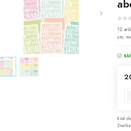
ab
12 arš
cm; me
Sk
2
Mě
Kód zbo
Značka