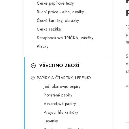
České papírové texty
Ruční práce - alba, deníky...
České kartičky, obrázky
1
Česká razítka
p
Scrapbooková TRIČKA, zástěry
m
Placky
S
d
VŠECHNO ZBOŽÍ
s
PAPÍRY A ČTVRTKY, LEPENKY
a
Jednobarevné papíry
Potištěné papíry
Akvarelové papíry
Project life kartičky
Lepenky