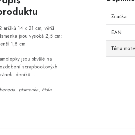
Popis
produktu
Značka
2 aršíků 14 x 21 cm; větší
EAN
ísmenka jsou vysoká 2,5 cm;
enší 1,8 cm.
Téma moti
amolepky jsou skvělé na
ozdobení scrapbookovýxh
tránek, deníků...
beceda, písmenka, čísla