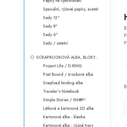
Papíry na vystřihování
Speciální, rýžové papíry, acetát
Sady 12"
Sady 8"
B
Sady 6"
P
P
Sady / ostatní
SCRAPBOOKOVÁ ALBA, BLOKY...
Project Life / D-RING
Post Bound / šroubová alba
Snapload binding alba
B
Traveler´s Notebook
Simple Stories / SN@P!
Látková a kartonová 3D alba
Kartonová alba - klasika
Kartonová alba - různé tvary