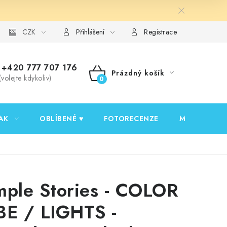
y ochrany osobních údajů
CZK
Ověřování recenzí
Jak nakupovat
Přihlášení
Registrace
+420 777 707 176
Prázdný košík
(volejte kdykoliv)
NÁKUPNÍ
KOŠÍK
AK
OBLÍBENÉ ♥️
FOTORECENZE
MOJE OBJED
mple Stories - COLOR
BE / LIGHTS -