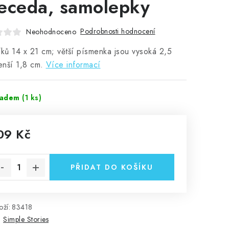
eceda, samolepky
Podrobnosti hodnocení
Neohodnoceno
íků 14 x 21 cm; větší písmenka jsou vysoká 2,5
nší 1,8 cm.
Více informací
ladem
(1 ks)
09 Kč
rná cena:
PŘIDAT DO KOŠÍKU
ží:
83418
:
Simple Stories