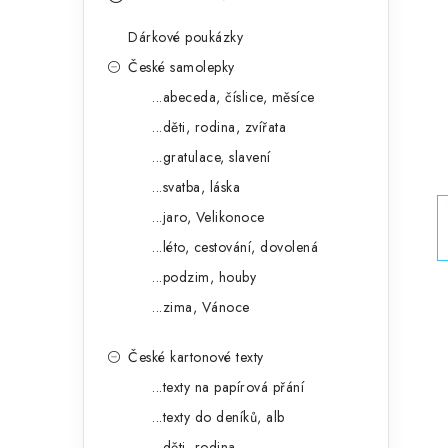
s
e
t
Dárkové poukázky
g
r
České samolepky
o
...abeceda, číslice, měsíce
a
r
...děti, rodina, zvířata
n
i
...gratulace, slavení
e
n
...svatba, láska
í
...jaro, Velikonoce
...léto, cestování, dovolená
p
...podzim, houby
a
...zima, Vánoce
n
České kartonové texty
e
...texty na papírová přání
l
...texty do deníků, alb
...děti, rodina