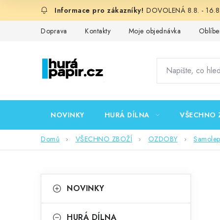
Přejít
DOVOLENÁ 8.8. - 16.8.
na
obsah
Doprava
Kontakty
Moje objednávka
Oblíbe
NOVINKY
HURÁ DÍLNA
VŠECHNO 
Domů
VŠECHNO ZBOŽÍ
OZDOBY
Samolep
P
K
Přeskočit
NOVINKY
kategorie
a
o
t
HURÁ DÍLNA