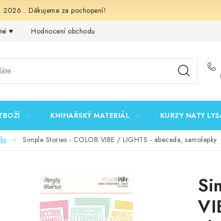
 2026... Děkujeme za pochopení!
né ♥️
Hodnocení obchodu
Obchodní podmínky
Podmínk
ZBOŽÍ
KNIHAŘSKÝ MATERIÁL
KURZY NATY LYS
ky
Simple Stories - COLOR VIBE / LIGHTS - abeceda, samolepky
Si
VI