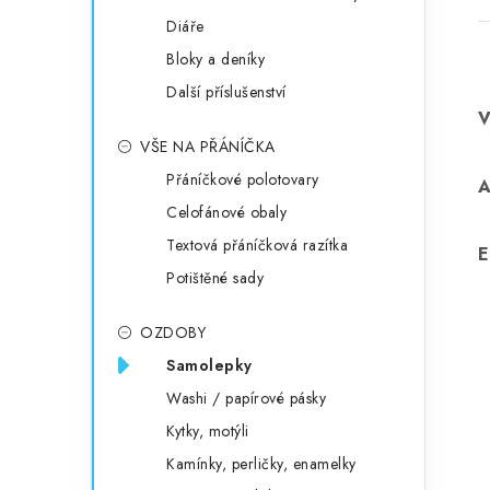
Diáře
Bloky a deníky
Další příslušenství
VŠE NA PŘÁNÍČKA
Přáníčkové polotovary
Celofánové obaly
Textová přáníčková razítka
E
Potištěné sady
OZDOBY
Samolepky
Washi / papírové pásky
Kytky, motýli
Kamínky, perličky, enamelky