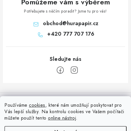
Pomůžeme vám s výběrem
Potřebujete s něčím poradit? Jsme tu pro vás!
obchod
@
hurapapir.cz
+420 777 707 176
Z
á
Informace pro vás
p
Používáme
cookies
, které nám umožňují poskytovat pro
a
Vás lepší služby. Na kontrolu cookies ve Vašem počítači
Doprava
Nepřehlédněte
t
můžete použít tento
online nástroj
.
Kontakty
í
Blog s nápady a návody
Facebook