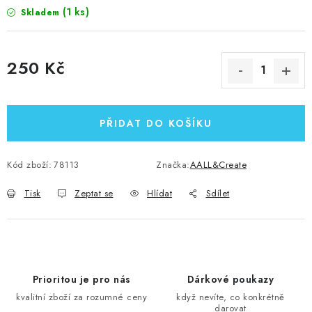
(1 ks)
Skladem
250 Kč
Měrná cena:
PŘIDAT DO KOŠÍKU
Kód zboží:
78113
Značka:
AALL&Create
Tisk
Zeptat se
Hlídat
Sdílet
Prioritou je pro nás
Dárkové poukazy
kvalitní zboží za rozumné ceny
když nevíte, co konkrétně
darovat