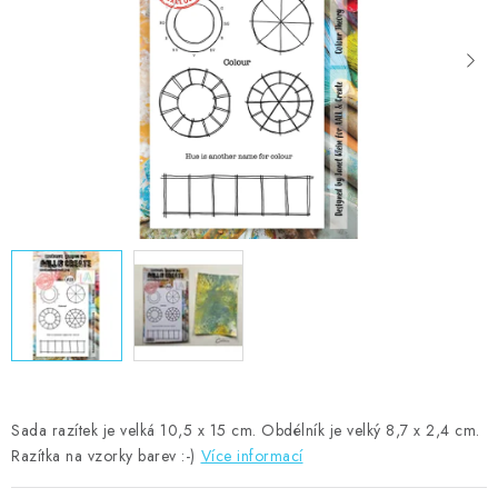
MOJE OBJEDNÁVKA
ZNAČKY
Doprava
Kontakty
Moje objednávka
Oblíbené ♥️
Hodnocení obchodu
Obchodní podmínky
Podmínky ochrany osobních údajů
Ověřování recenzí
Jak nakupovat
Sada razítek je velká 10,5 x 15 cm. Obdélník je velký 8,7 x 2,4 cm.
Razítka na vzorky barev :-)
Více informací